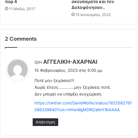
παρ 4
σκευάσματα και τον
τ
ι
Δολοφόνησαν..
11 Μαΐου, 2017
η
ν
15 Ιανουαρίου, 2022
ν
α
π
ι
ε
!
ρ
2 Comments
!
ι
Γ
ο
έ
χ
λ
λ
AΓΓΕΛΙΚΗ-ΑΧΑΡΝΑΙ
Ο/Η
ή
ι
έ
δ
15 Φεβρουαρίου, 2023 στις 6:00 μμ
α
ε
ι
κ
Ποτέ μην ξεχάσεις!!!
ι
π
α
Χωρίς έλεος…………..μην ξεχάσεις ποτέ.
:
λ
ι
Δεν μπορεί να υπάρξει συγχώρεση.
α
Π
σ
https://twitter.com/DavidWolfe/status/1625582761
ρ
τ
ο
586339840?cxt=HHwWgMDRlZa6nY8tAAAA
ο
ε
δ
Απάντηση
κ
ι
λ
ά
ο