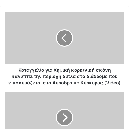
Κ
α
τ
α
γ
γ
ε
λ
ί
α
Καταγγελία για Χημική καρκινική σκόνη
γ
καλύπτει την περιοχή διπλα στο διάδρομο που
ι
επισκευάζεται στο Αεροδρόμιο Kέρκυρας.(Video)
α
Χ
Ο
η
Κ
μ
ο
ι
ύ
κ
λ
ή
η