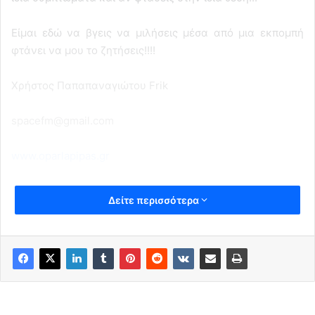
Είμαι εδώ να βγεις να μιλήσεις μέσα από μια εκπομπή
φτάνει να μου το ζητήσεις!!!!
Χρήστος Παπαπαναγιώτου Frik
spacefm@gmail.com
www.oparlapipas.gr
Δείτε περισσότερα