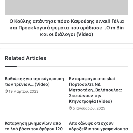
κ
ς
α
α
ρ
π
κ
ά
Ο Κούλης απάντησε πόσο Καψούρης ειναι!! Γέλια
ι
ν
και Προεκλογικά ψεματα που αράδιασε ..Ο m Bin
ν
τ
και οι διάλογοι (Video)
ι
η
κ
σ
ή
ε
σ
Related Articles
π
κ
ό
ό
σ
ν
ο
Βαθιώτης για την σύγκρουση
Eντομοφαγια απο skai
η
Κ
των τρένων….(Video)
Πορτοσαλτε ΝΔ
κ
α
Μητσοτάκη..Bελόπουλος:
19 Μαρτίου, 2023
α
ψ
Σκοτώνουν την
λ
Κτηνοτροφία (Video)
ο
ύ
ύ
5 Ιανουαρίου, 2025
π
ρ
τ
η
Καταργηση μνημονίων από
Αποκάλυψε οτι εχουν
ε
ς
το λαό βάσει του άρθρου 120
υδροξείδιο του γραφενίου τα
ι
ε