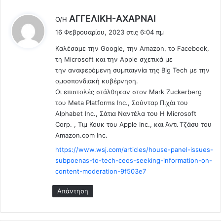
δ
γ
ρ
λ
ι
AΓΓΕΛΙΚΗ-ΑΧΑΡΝΑΙ
Ο/Η
ο
κ
έ
16 Φεβρουαρίου, 2023 στις 6:04 πμ
μ
ά
ε
ο
ψ
Kαλέσαμε την Google, την Amazon, το Facebook,
ι
π
ε
τη Microsoft και την Apple σχετικά με
:
ο
μ
την αναφερόμενη συμπαιγνία της Big Tech με την
υ
α
ομοσπονδιακή κυβέρνηση.
ε
τ
Οι επιστολές στάλθηκαν στον Mark Zuckerberg
π
α
του Meta Platforms Inc., Σούνταρ Πιχάι του
ι
π
Alphabet Inc., Σάτια Ναντέλα του Η Microsoft
σ
ο
Corp. , Τιμ Κουκ του Apple Inc., και Άντι Τζάσυ του
κ
υ
Amazon.com Inc.
ε
α
https://www.wsj.com/articles/house-panel-issues-
υ
ρ
ά
subpoenas-to-tech-ceos-seeking-information-on-
ά
ζ
content-moderation-9f503e7
δ
ε
ι
Απάντηση
τ
α
α
σ
ι
ε