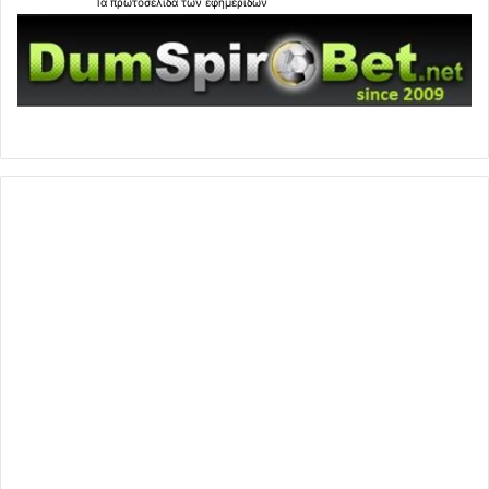
Τα
πρωτοσέλιδα
των
εφημερίδων