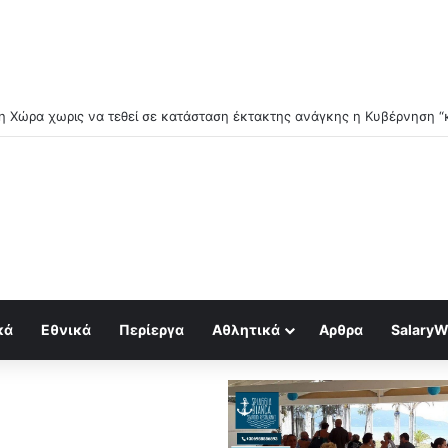
βγάζει «χάρτη πολέμου» – Οι κρίσιμες ενεργειακές υποδομές που μπαί
κά
Εθνικά
Περίεργα
Αθλητικά
Αρθρα
SalaryW