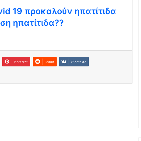
vid 19 προκαλούν ηπατίτιδα
ση ηπατίτιδα??
Pinterest
Reddit
VKontakte