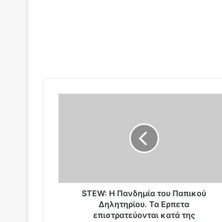
S
T
E
W
:
Η
Π
α
ν
δ
STEW: Η Πανδημία του Παπικού
η
Δηλητηρίου. Τα Ερπετα
μ
επιστρατεύονται κατά της