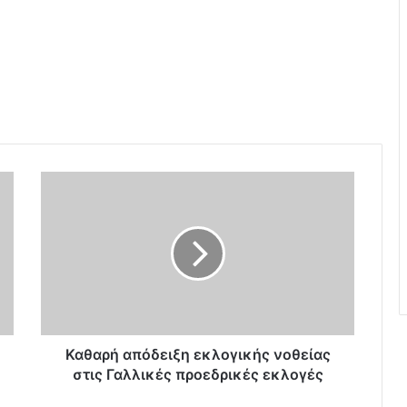
Κ
α
θ
α
ρ
ή
α
π
ό
δ
Καθαρή απόδειξη εκλογικής νοθείας
ε
στις Γαλλικές προεδρικές εκλογές
ι