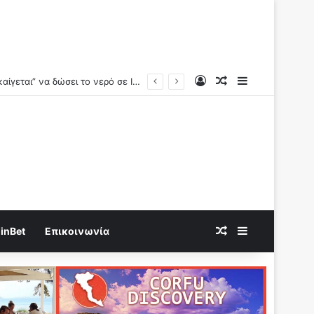
Log In
Random Article
Sidebar
νουν στο στόχαστρο
Random Article
Sidebar
inBet
Επικοινωνία