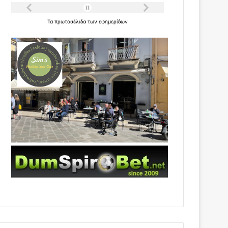
Τα
πρωτοσέλιδα
των
εφημερίδων