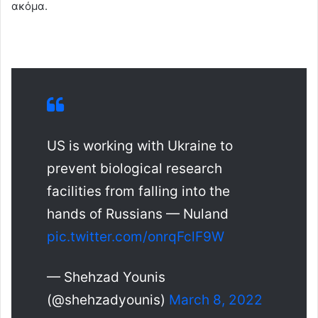
ακόμα.
US is working with Ukraine to
prevent biological research
facilities from falling into the
hands of Russians — Nuland
pic.twitter.com/onrqFclF9W
— Shehzad Younis
(@shehzadyounis)
March 8, 2022