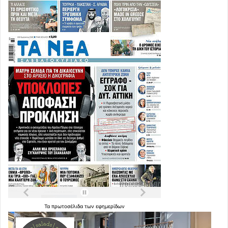
Τα
πρωτοσέλιδα
των
εφημερίδων