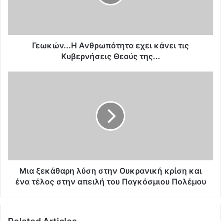
ν
.
.
.
Η
Γεωκών...Η Ανθρωπότητα εχει κάνει τις
Α
Κυβερνήσεις Θεούς της...
ν
θ
Μ
ρ
ι
ω
α
π
ξ
ό
ε
τ
κ
η
ά
τ
θ
α
α
ε
ρ
Μια ξεκάθαρη λύση στην Ουκρανική κρίση και
χ
η
ένα τέλος στην απειλή του Παγκόσμιου Πολέμου
ε
λ
ι
ύ
κ
σ
ά