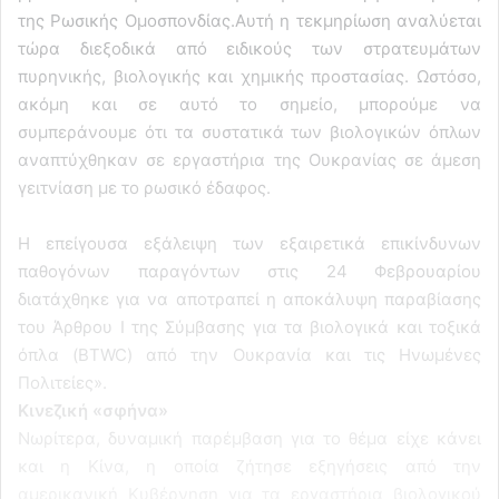
της Ρωσικής Ομοσπονδίας.Αυτή η τεκμηρίωση αναλύεται
τώρα διεξοδικά από ειδικούς των στρατευμάτων
πυρηνικής, βιολογικής και χημικής προστασίας. Ωστόσο,
ακόμη και σε αυτό το σημείο, μπορούμε να
συμπεράνουμε ότι τα συστατικά των βιολογικών όπλων
αναπτύχθηκαν σε εργαστήρια της Ουκρανίας σε άμεση
γειτνίαση με το ρωσικό έδαφος.
Η επείγουσα εξάλειψη των εξαιρετικά επικίνδυνων
παθογόνων παραγόντων στις 24 Φεβρουαρίου
διατάχθηκε για να αποτραπεί η αποκάλυψη παραβίασης
του Άρθρου Ι της Σύμβασης για τα βιολογικά και τοξικά
όπλα (BTWC) από την Ουκρανία και τις Ηνωμένες
Πολιτείες».
Κινεζική «σφήνα»
Νωρίτερα, δυναμική παρέμβαση για το θέμα είχε κάνει
και η Κίνα, η οποία ζήτησε εξηγήσεις από την
αμερικανική Κυβέρνηση για τα εργαστήρια βιολογικού