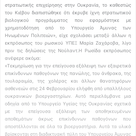
στρατιωτικής επιχείρησης στην Ουκρανία, το καθεστώς
του Κιέβου διαπιστώθηκε ότι έκρυβε ίχνη στρατιωτικού
βιολογικού προγράμματος που εφαρμόστηκε με
χρηματοδότηση από το Υπουργείο Άμυνας των
Ηνωμένων Πολιτειών», είχε σχολιάσει μεταξύ άλλων η
εκπρόσωπος του ρωσικού ΥΠΕΞ Μαρία Ζαχάροβα, λίγο
πριν τις δηλώσεις της Νούλαντ.Η Ρωσίδα εκπρόσωπος
ανέφερε ακόμα:
«Τεκμηρίωση για την επείγουσα εξάλειψη των εξαιρετικά
επικίνδυνων παθογόνων της πανώλης, του άνθρακα, της
τουλαραιμία, της χολέρας και άλλων θανατηφόρων
ασθενειών στις 24 Φεβρουαρίου ελήφθη από υπαλλήλους
ουκρανικών βιοεργαστηρίων. Αυτό περιελάμβανε μια
οδηγία από το Υπουργείο Υγείας της Ουκρανίας σχετικά
με την επείγουσα εξάλειψη των αποθηκευμένων
αποθεμάτων άκρως επικίνδυνων παθογόνων που
αποστέλλονται σε όλα τα βιοεργαστήρια. Αυτά τα υλικά
βρίσκονται στη διαδικτυακή πύλη του Υπουργείου Άμυνας