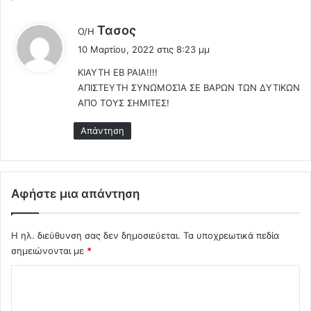
ς
έ
τ
ν
λ
Τασος
Ο/Η
η
α
έ
10 Μαρτίου, 2022 στις 8:23 μμ
ς
τ
ε
.
έ
ΚΙΑΥΤΗ ΕΒ ΡΑΙΑ!!!!
ι
.
λ
ΑΠΙΣΤΕΥΤΗ ΣΥΝΩΜΟΣΊΑ ΣΕ ΒΑΡΩΝ ΤΩΝ ΔΥΤΙΚΩΝ
:
.
ο
ΑΠΟ ΤΟΥΣ ΣΗΜΙΤΕΣ!
ς
σ
Απάντηση
τ
η
ν
α
Αφήστε μια απάντηση
π
ε
ι
Η ηλ. διεύθυνση σας δεν δημοσιεύεται.
Τα υποχρεωτικά πεδία
λ
σημειώνονται με
*
ή
τ
Σ
ο
χ
υ