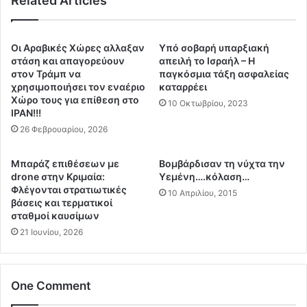
Related Articles
η
ν
σ
ε
τ
ι
η
Οι Αραβικές Χώρες αλλαξαν
Yπό σοβαρή υπαρξιακή
τ
ν
στάση και απαγορεύουν
απειλή το Ισραήλ – Η
ι
Ο
στον Τράμπ να
παγκόσμια τάξη ασφαλείας
ς
χρησιμοποιήσει τον εναέριο
καταρρέει
υ
Χώρο τους για επίθεση στο
Κ
κ
10 Οκτωβρίου, 2023
ΙΡΑΝ!!!
υ
ρ
β
26 Φεβρουαρίου, 2026
α
ε
ν
ρ
ι
Μπαράζ επιθέσεων με
Βομβάρδισαν τη νύχτα την
ν
κ
drone στην Κριμαία:
Υεμένη….κόλαση…
ή
ή
Φλέγονται στρατιωτικές
10 Απριλίου, 2015
σ
κ
βάσεις και τερματικοί
ε
σταθμοί καυσίμων
ρ
ι
ί
21 Ιουνίου, 2026
ς
σ
Θ
η
ε
κ
One Comment
ο
α
ύ
ι