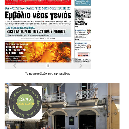
Τα
πρωτοσέλιδα
των
εφημερίδων