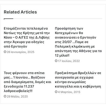
ί
ι
ν
σ
ε
Related Articles
η
ι
τ
Κ
η
ω
ς
Ετοιμάζονται τετελεσμένα
Προσάρτηση των
ν
χ
Νοτίως της Κρήτης μετά την
Κατεχομένων θα
σ
ώ
Κάσο – Ο Α/ΓΕΣ της Δ.Λιβύης
ανακοινώσει ο Ερντογάν
τ
στην Άγκυρα για οδηγίες
στις 20/07 …Παμε σε
ρ
α
από Ερντογάν
Πολεμική κλιμάκωση με
α
απάντηση της Αθήνας για τα
ν
ς
26 Ιανουαρίου, 2025
12 μίλια!!
τ
σ
ι
17 Ιουλίου, 2022
υ
ν
ν
ο
ε
Τους φέρνουν στα σπίτια
Πραξικόπημα Βρυξελλών σε
ύ
χ
μας… 1 Ιουνίου… Βγάζουν
συνεργασία με εγχώρια
π
ί
από διαμερίσματα, δομές και
κέντρα ανωμαλίας
ο
ξενοδοχεία 11.237
καταγγέλει και η κυβέρνηση
ζ
λαθροεισβολείς!!!
λ
ε
4 Μαρτίου, 2015
η
τ
29 Μαΐου, 2020
-
α
Θ