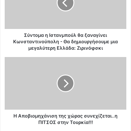
ο
μ
α
η
Ι
σ
Σύντομα η Ιστανμπούλ θα ξαναγίνει
τ
Κωνσταντινούπολη - Θα δημιουργήσουμε μια
α
μεγαλύτερη Ελλάδα: Ζιρινόφσκι
ν
μ
H
π
Α
ο
π
ύ
ο
λ
β
θ
ι
α
ο
ξ
μ
α
η
ν
χ
H Αποβιομηχάνιση της χώρας συνεχίζεται..η
α
ά
ΠΙΤΣΟΣ στην Τουρκία!!!
γ
ν