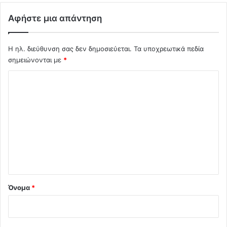
τ
η
Αφήστε μια απάντηση
ς
Σ
ά
Η ηλ. διεύθυνση σας δεν δημοσιεύεται.
Τα υποχρεωτικά πεδία
μ
σημειώνονται με
*
ο
Σ
υ
μ
χ
ε
ό
3
0
λ
α
ι
τ
ο
ο
μ
*
α
!
Όνομα
*
!
!