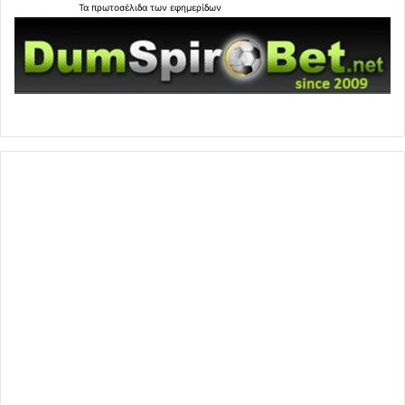
Τα
πρωτοσέλιδα
των
εφημερίδων