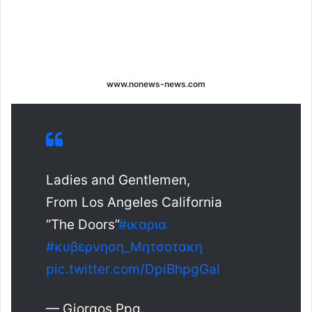
www.nonews-news.com
Ladies and Gentlemen,
From Los Angeles California
“The Doors”
#ικαρια
#κυβερνηση_Μητσοτακη
pic.twitter.com/DpiBhpgGal
— Giorgos Ppg.