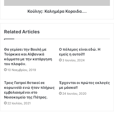
ε
α
ι
λ
Κούλης: Καλημέρα Κοροιδα....
σ
η
τ
μ
ο
έ
Related Articles
μ
ρ
π
α
α
Κ
λ
ο
Θα γεμίσει την Βουλή με
O πόλεμος είναι εδώ. Η
κ
ρ
Τούρκικα και Αλβανικά
εμείς η αυτοί!!!
ό
ο
κόμματα με την κατάργηση
3 Ιουνίου, 2024
ν
του πλαφόν.
ι
ι
δ
10 Νοεμβρίου, 2019
β
α
ο
.
Tρεις Γιατροί θετικοί σε
Έρχονται οι πρώτες εκλογές
υ
.
κορωνοϊό ενώ ήταν πλήρως
με μάσκα!!
λ
.
εμβολιασμένοι στο
24 Ιουνίου, 2020
ε
.
Νοσοκομείο της Πάτρας.
υ
22 Ιουλίου, 2021
τ
ή