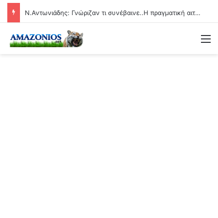
Ν.Αντωνιάδης: Γνώριζαν τι συνέβαινε..Η πραγματική αιτία των αιφνίδιων θανάτων θα βεβαιώνεται και ερχονται οι μέγιστες ποινές!!
Μ