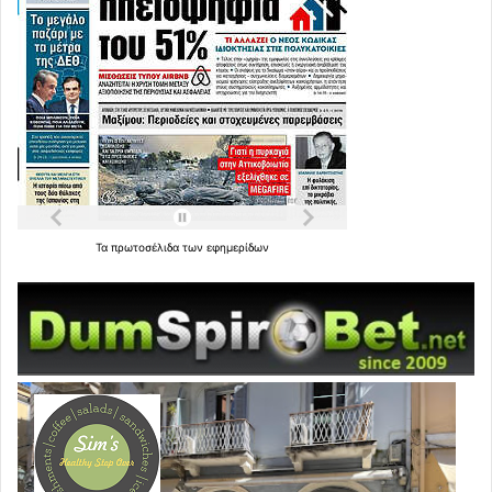
Τα
πρωτοσέλιδα
των
εφημερίδων