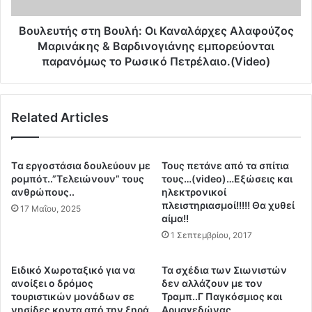
Ο
ς
υ
σ
Βουλευτής στη Βουλή: Οι Καναλάρχες Αλαφούζος
ά
τ
Μαρινάκης & Βαρδινογιάνης εμπορεύονται
σ
η
παρανόμως το Ρωσικό Πετρέλαιο.(Video)
ι
Β
γ
ο
κ
υ
τ
Related Articles
λ
ο
ή
ν
:
κ
Ο
Tα εργοστάσια δουλεύουν με
Τους πετάνε από τα σπίτια
.
ι
ρομπότ..”Τελειώνουν” τους
τους…(video)…Εξώσεις και
Μ
Κ
ανθρώπους..
ηλεκτρονικοί
η
α
πλειστηριασμοί!!!!! Θα χυθεί
17 Μαΐου, 2025
τ
αίμα!!
ν
σ
α
1 Σεπτεμβρίου, 2017
ο
λ
τ
ά
Ειδικό Χωροταξικό για να
Τα σχέδια των Σιωνιστών
ά
ρ
ανοίξει ο δρόμος
δεν αλλάζουν με τον
κ
χ
τουριστικών μονάδων σε
Τραμπ..Γ Παγκόσμιος και
η
ε
νησίδες κοντα από την ξηρά
Αρμαγεδώνας..