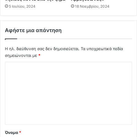
ς
5 Ιουλίου, 2024
18 Νοεμβρίου, 2024
Α
λ
α
Αφήστε μια απάντηση
φ
ο
ύ
Η ηλ. διεύθυνση σας δεν δημοσιεύεται.
Τα υποχρεωτικά πεδία
ζ
σημειώνονται με
*
ο
ς
Σ
Μ
α
χ
ρ
ό
ι
λ
ν
ά
ι
κ
ο
η
ς
*
&
Όνομα
*
Β