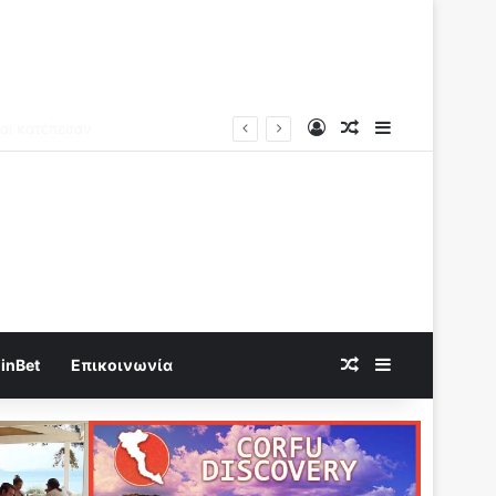
Log In
Random Article
Sidebar
Random Article
Sidebar
inBet
Επικοινωνία