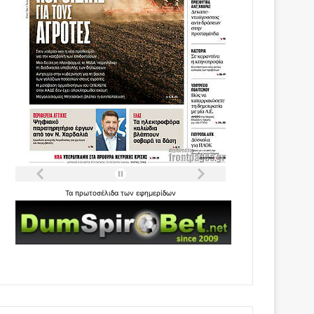
Τα
πρωτοσέλιδα
των
εφημερίδων