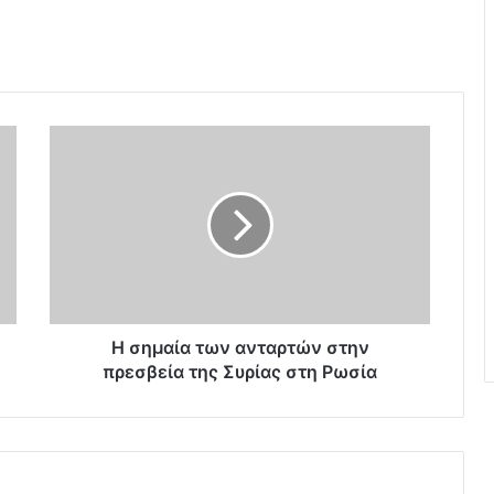
Η
σ
η
μ
α
ί
α
τ
ω
ν
Η σημαία των ανταρτών στην
α
πρεσβεία της Συρίας στη Ρωσία
ν
τ
α
ρ
τ