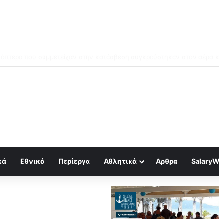
μός για κραχ τύπου 1929 και τραπεζική κατάρρευση
κά
Εθνικά
Περίεργα
Αθλητικά
Αρθρα
SalaryW