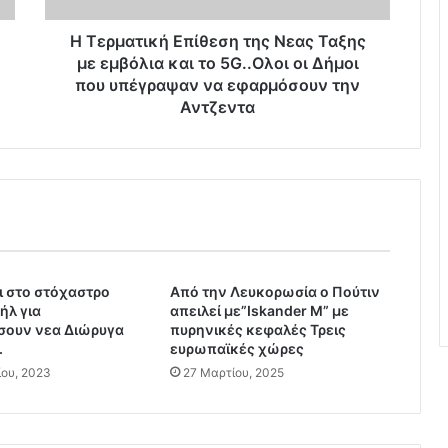
κ
ή
Η Τερματική Επίθεση της Νεας Ταξης
Ε
με εμβόλια και το 5G..Ολοι οι Δήμοι
π
που υπέγραψαν να εφαρμόσουν την
ί
Αντζεντα
θ
ε
σ
η
τ
η
ς
Ν
αι στο στόχαστρο
ε
Από την Λευκορωσία ο Πούτιν
ήλ για
απειλεί με”Iskander M” με
α
σουν νεα Διώρυγα
πυρηνικές κεφαλές Τρεις
ς
.
ευρωπαϊκές χώρες
Τ
ου, 2023
27 Μαρτίου, 2025
α
ξ
η
ς