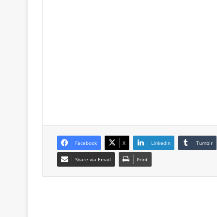
Facebook
X
LinkedIn
Tumblr
Share via Email
Print