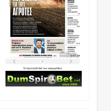
Τα
πρωτοσέλιδα
των
εφημερίδων