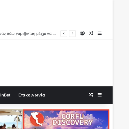
Log In
Random Article
Sidebar
Random Article
Sidebar
inBet
Επικοινωνία