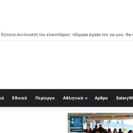
τέμβριο ξεκινούν τα δύσκολα..
κά
Εθνικά
Περίεργα
Αθλητικά
Αρθρα
SalaryW