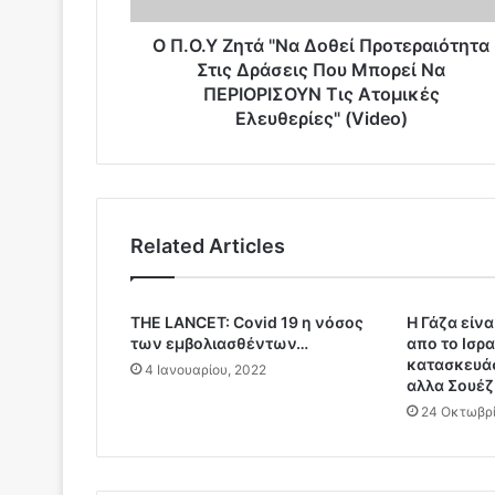
τ
ά
Ο Π.Ο.Υ Ζητά "Να Δοθεί Προτεραιότητα
"
Στις Δράσεις Που Μπορεί Να
Ν
ΠΕΡΙΟΡΙΣΟΥΝ Τις Ατομικές
α
Ελευθερίες" (Video)
Δ
ο
θ
ε
ί
Related Articles
Π
ρ
ο
τ
TΗΕ LANCET: Covid 19 η νόσος
Η Γάζα είν
των εμβολιασθέντων…
απο το Ισρα
ε
κατασκευά
ρ
4 Ιανουαρίου, 2022
αλλα Σουέζ
α
24 Οκτωβρί
ι
ό
τ
η