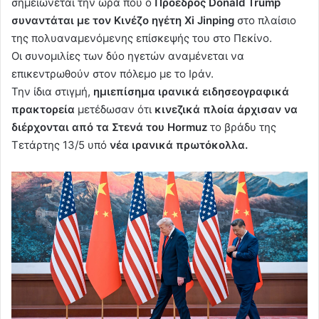
σημειώνεται την ώρα που ο
Πρόεδρος Donald Trump
συναντάται με τον Κινέζο ηγέτη Xi Jinping
στο πλαίσιο
της πολυαναμενόμενης επίσκεψής του στο Πεκίνο.
Οι συνομιλίες των δύο ηγετών αναμένεται να
επικεντρωθούν στον πόλεμο με το Ιράν.
Την ίδια στιγμή,
ημιεπίσημα ιρανικά ειδησεογραφικά
πρακτορεία
μετέδωσαν ότι
κινεζικά πλοία άρχισαν να
διέρχονται από τα Στενά του Hormuz
το βράδυ της
Τετάρτης 13/5 υπό
νέα ιρανικά πρωτόκολλα.