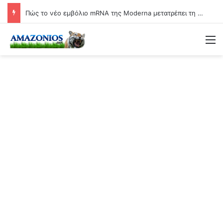
Πώς το νέο εμβόλιο mRNA της Moderna μετατρέπει τη γιαγιά σε βιολογικό όπλο
Μ