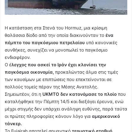
Η κατάσταση στα Στενά του Hormuz, μια κρίσιμη
θαλάσσια δίοδο από την οποία διακινούνταν το
ένα
πέμπτο του παγκόσμιου πετρελαίου
υπό κανονικές
συνθήκες, συνεχίζει να μονοπωλεί το παγκόσμιο
ενδιαφέρον.
Ο έ
λεγχος που ασκεί το Ιράν έχει κλονίσει την
παγκόσμια οικονομία,
προκαλώντας άλμα στις τιμές
των καυσίμων με επιπτώσεις που επεκτείνονται σε
πολλούς τομείς πέραν της Μέσης Ανατολής.
Σημειωτέον, ότι η
UKMTO δεν κατονόμασε το πλοίο
που
καταλήφθηκε την Πέμπτη 14/5 και διεξάγει έρευνα, ενώ
μέχρι στιγμής δεν υπάρχει ανάληψη ευθύνης, παρά ταύτα
οι πρώτες πληροφορίες κάνουν λόγο για
αμερικανικό
τάνκερ.
Το Fujairah αποτελεί σημαντικό
τερματικό σταθμό