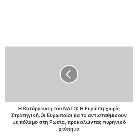
Η
Κ
α
τ
ά
ρ
ρ
ε
υ
σ
Η Κατάρρευση του ΝΑΤΟ: Η Ευρώπη χωρίς
η
Στρατηγική.Οι Ευρωπαίοι θα το αντισταθμίσουν
τ
με πόλεμο στη Ρωσία, προκαλώντας πυρηνικό
ο
χτύπημα
υ