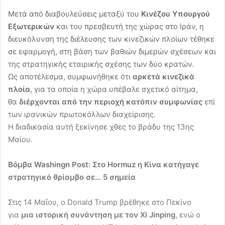
Μετά από διαβουλεύσεις μεταξύ του
Κινέζου Υπουργού
Εξωτερικών
και του πρεσβευτή της χώρας στο Ιράν, η
διευκόλυνση της διέλευσης των κινεζικών πλοίων τέθηκε
σε εφαρμογή, στη βάση των βαθιών διμερών σχέσεων και
της στρατηγικής εταιρικής σχέσης των δύο κρατών.
Ως αποτέλεσμα, συμφωνήθηκε ότι
αρκετά κινεζικά
πλοία
, για τα οποία η χώρα υπέβαλε σχετικό αίτημα,
θα
διέρχονται από την περιοχή κατόπιν συμφωνίας
επί
των ιρανικών πρωτοκόλλων διαχείρισης.
Η διαδικασία αυτή ξεκίνησε χθες το βράδυ της 13ης
Μαίου.
Βόμβα Washingn Post: Στο Hormuz η Κίνα κατήγαγε
στρατηγικό θρίαμβο σε… 5 σημεία
Στις 14 Μαΐου, ο Donald Trump βρέθηκε στο Πεκίνο
για
μια ιστορική συνάντηση με τον Xi Jinping
, ενώ ο