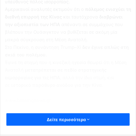
υπεύθυνος πόλος ισορροπίας.
Αμερικανοί αναλυτές εκτιμούν ότι ο
πόλεμος ενισχύει τη
διεθνή επιρροή της Κίνας
και ταυτόχρονα
διαβρώνει
την αξιοπιστία των ΗΠΑ
απέναντι σε συμμάχους που
βλέπουν την Ουάσιγκτον να βυθίζεται σε ακόμη μία
μακρά σύγκρουση στη Μέση Ανατολή.
Στο Πεκίνο, η συνάντηση Trump–Xi
δεν έγινε απλώς στη
σκιά του πολέμου.
Έγινε τη στιγμή που η κινεζική ηγεσία θεωρεί ότι η Μέση
Ανατολή
μετατρέπεται σε πεδίο στρατηγικής
αιμορραγίας για τις ΗΠΑ
, αλλά την ίδια στιμή, και
σε
ιστορικό παράθυρο ανόδου για την Κίνα
.
www.bankingnews.gr
Δείτε περισσότερα