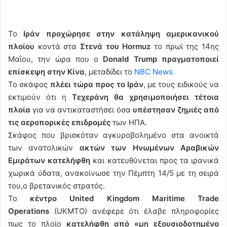
Το
Ιράν προχώρησε στην κατάληψη αμερικανικού
πλοίου
κοντά στα
Στενά του Hormuz
το πρωί της 14ης
Μαΐου, την ώρα που ο
Donald Trump πραγματοποιεί
επίσκεψη στην Κίνα
, μεταδίδει το
NBC News.
Το σκάφος
πλέει τώρα προς το Ιράν
, με τους ειδικούς να
εκτιμούν ότι η
Τεχεράνη θα χρησιμοποιήσει τέτοια
πλοία
για να αντικαταστήσει όσα
υπέστησαν ζημιές από
τις αεροπορικές επιδρομές
των ΗΠΑ.
Σκάφος που βρισκόταν αγκυροβολημένο στα ανοικτά
των ανατολικών
ακτών των Ηνωμένων Αραβικών
Εμιράτων κατελήφθη
και κατευθύνεται προς τα ιρανικά
χωρικά ύδατα, ανακοίνωσε την Πέμπτη 14/5 με τη σειρά
του,ο βρετανικός στρατός.
Το
κέντρο United Kingdom Maritime Trade
Operations
(UKMTO) ανέφερε ότι έλαβε πληροφορίες
πως το πλοίο
κατελήφθη από «μη εξουσιοδοτημένο