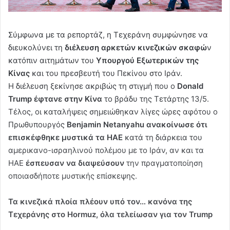
Σύμφωνα με τα ρεπορτάζ, η Τεχεράνη συμφώνησε να
διευκολύνει τη
διέλευση αρκετών κινεζικών σκαφώ
ν
κατόπιν αιτημάτων του
Υπουργού Εξωτερικών της
Κίνας
και του πρεσβευτή του Πεκίνου στο Ιράν.
Η διέλευση ξεκίνησε ακριβώς τη στιγμή που ο
Donald
Trump έφτανε στην Κίνα
το βράδυ της Τετάρτης 13/5.
Τέλος, οι καταλήψεις σημειώθηκαν λίγες ώρες αφότου ο
Πρωθυπουργός
Benjamin Netanyahu ανακοίνωσε ότι
επισκέφθηκε μυστικά τα ΗΑΕ
κατά τη διάρκεια του
αμερικανο-ισραηλινού πολέμου με το Ιράν, αν και τα
ΗΑΕ
έσπευσαν να διαψεύσουν
την πραγματοποίηση
οποιασδήποτε μυστικής επίσκεψης.
Τα κινεζικά πλοία πλέουν υπό τον… κανόνα της
Τεχεράνης στο Hormuz, όλα τελείωσαν για τον Trump