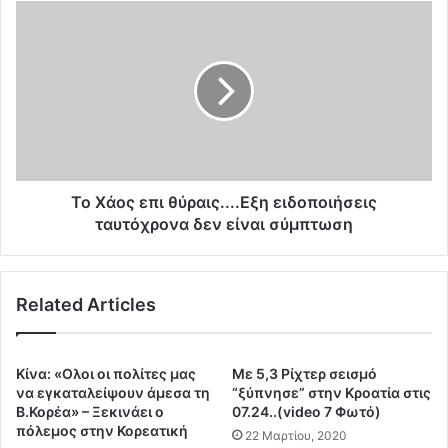
Ν
Τ
Α
ο
Τ
Χ
Ο
ά
:
ο
Η
ς
Ε
ε
υ
π
ρ
ι
ώ
θ
Το Χάος επι θύραις....Εξη ειδοποιήσεις
π
ύ
ταυτόχρονα δεν είναι σύμπτωση
η
ρ
χ
α
ω
ι
ρ
Related Articles
ς
ί
.
ς
.
Σ
.
Κίνα: «Oλοι οι πολίτες μας
Με 5,3 Ρίχτερ σεισμό
τ
.
να εγκαταλείψουν άμεσα τη
“ξύπνησε” στην Κροατία στις
ρ
Ε
Β.Κορέα» – Ξεκινάει ο
07.24..(video 7 Φωτό)
α
πόλεμος στην Κορεατική
ξ
22 Μαρτίου, 2020