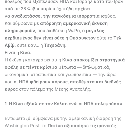
πόλεμος που εξαπέλυσαν ΗΠΑ και Ισραήλ κατά του Ιράν
από τις 28 Φεβρουαρίου έχει ήδη αρχίσει
να
αναδιατάσσει την παγκόσμια ισορροπία
ισχύος.
Και σύμφωνα με
απόρρητη αμερικανική έκθεση
πληροφοριών
, που διαθέτει η WaPo, ο
μεγάλος
κερδισμένος δεν είναι ούτε η Ουάσιγκτον
ούτε το
Τελ
Αβίβ
, ούτε καν… η
Τεχεράνη.
Είναι
η Κίνα.
Η έκθεση καταγράφει ότι η
Κίνα αποκομίζει στρατηγικά
οφέλη σε πέντε κρίσιμα μέτωπα
— διπλωματικά,
οικονομικά, στρατιωτικά και γεωπολιτικά — την ώρα
που
οι ΗΠΑ φθείρουν πόρους, αποθέματα και διεθνές
κύρος
στον πόλεμο της Μέσης Ανατολής.
1. Η Κίνα εξόπλισε τον Κόλπο ενώ οι ΗΠΑ πολεμούσαν
Εντωμεταξύ, σύμφωνα με την αμερικανική διαρροή της
Washington Post, το
Πεκίνο αξιοποίησε τις ιρανικές