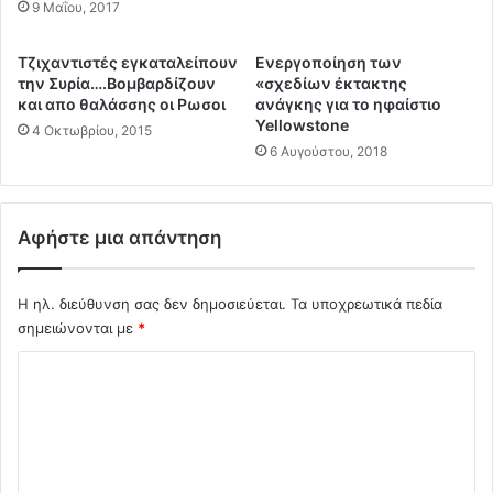
τ
η
9 Μαΐου, 2017
η
ε
γ
ι
Tζιχαντιστές εγκαταλείπουν
Ενεργοποίηση των
ι
δ
την Συρία….Βομβαρδίζουν
«σχεδίων έκτακτης
κ
ο
και απο θαλάσσης οι Ρωσοι
ανάγκης για το ηφαίστιο
ή
π
Yellowstone
4 Οκτωβρίου, 2015
.
ο
6 Αυγούστου, 2018
Ο
ι
ι
ή
Ε
σ
υ
ε
Αφήστε μια απάντηση
ρ
ι
ω
ς
π
Η ηλ. διεύθυνση σας δεν δημοσιεύεται.
Τα υποχρεωτικά πεδία
τ
α
α
σημειώνονται με
*
ί
υ
Σ
ο
τ
ι
ό
χ
θ
χ
ό
α
ρ
τ
ο
λ
ο
ν