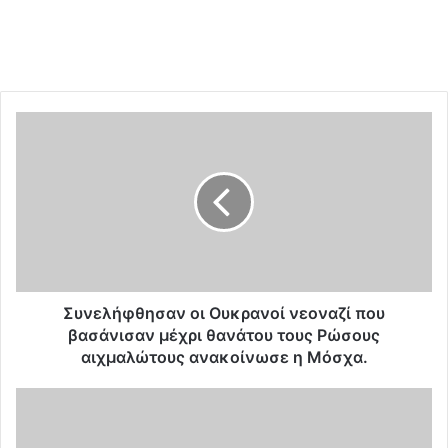
Σ
υ
ν
ε
λ
ή
φ
θ
η
σ
Συνελήφθησαν οι Ουκρανοί νεοναζί που
α
βασάνισαν μέχρι θανάτου τους Ρώσους
ν
αιχμαλώτους ανακοίνωσε η Μόσχα.
ο
ι
Ξ
Ο
ε
υ
κ