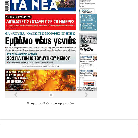
Τα
πρωτοσέλιδα
των
εφημερίδων