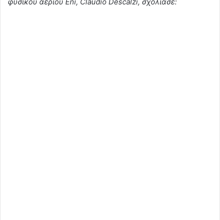
φυσικού αερίου Eni, Claudio Descalzi, σχολίασε: