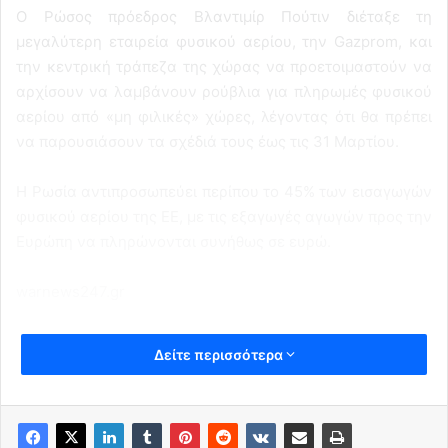
Ο Ρώσος πρόεδρος Βλαντιμίρ Πούτιν διέταξε τη
μεγαλύτερη εταιρεία φυσικού αερίου, την Gazprom, και
την κεντρική τράπεζα της χώρας να προετοιμαστούν να
αρχίσουν να λαμβάνουν ρούβλια για πληρωμές φυσικού
αερίου από «μη φιλικές» χώρες, λέγοντας ότι θα πρέπει
να παρουσιάσουν τα σχέδιά τους έως τις 31 Μαρτίου.
Η Ρωσία αντιπροσωπεύει περίπου το 45% των εισαγωγών
φυσικού αερίου της ΕΕ, με τις εξαγωγές αγωγών προς την
Ευρώπη να πληρώνονται συνήθως σε ευρώ.
warnews247.gr
Δείτε περισσότερα