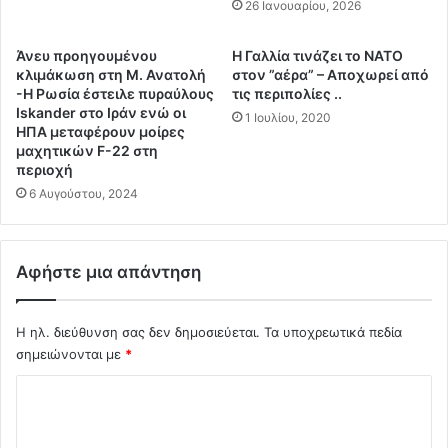
ι
ά
26 Ιανουαρίου, 2026
σ
λ
α
η
Άνευ προηγουμένου
Η Γαλλία τινάζει το ΝΑΤΟ
ν
ς
κλιμάκωση στη Μ. Ανατολή
στον ”αέρα” – Αποχωρεί από
μ
Ε
-Η Ρωσία έστειλε πυραύλους
τις περιπολίες ..
έ
π
Iskander στο Ιράν ενώ οι
1 Ιουλίου, 2020
χ
ΗΠΑ μεταφέρουν μοίρες
α
ρ
μαχητικών F-22 στη
ν
περιοχή
ι
ε
θ
6 Αυγούστου, 2024
κ
α
κ
ν
ί
ά
ν
Αφήστε μια απάντηση
τ
η
ο
σ
υ
η
Η ηλ. διεύθυνση σας δεν δημοσιεύεται.
Τα υποχρεωτικά πεδία
τ
ς
σημειώνονται με
*
ο
κ
υ
α
Σ
ς
ι
χ
Ρ
α
ώ
π