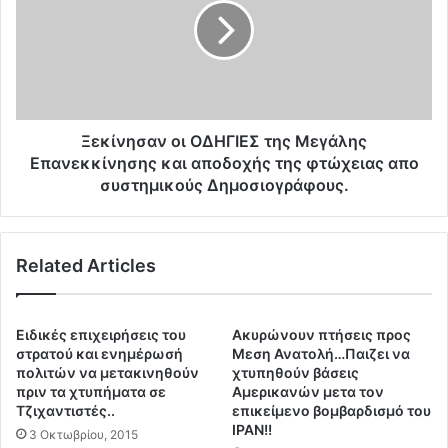
κ
ί
ρ
ν
α
η
ν
σ
ο
α
ί
ν
ν
ο
Ξεκίνησαν οι ΟΔΗΓΙΕΣ της Μεγάλης
ε
ι
Επανεκκίνησης και αποδοχής της φτώχειας απο
ο
Ο
συστημικούς Δημοσιογράφους.
ν
Δ
α
Η
ζ
Γ
ί
Related Articles
Ι
π
Ε
ο
Σ
υ
τ
Eιδικές επιχειρήσεις του
Ακυρώνουν πτήσεις προς
β
η
στρατού και ενημέρωσή
Μεση Ανατολή…Παιζει να
α
ς
πολιτών να μετακινηθούν
χτυπηθούν βάσεις
σ
Μ
πριν τα χτυπήματα σε
Αμερικανών μετα τον
ά
Τζιχαντιστές..
επικείμενο βομβαρδισμό του
ε
ΙΡΑΝ!!
ν
γ
3 Οκτωβρίου, 2015