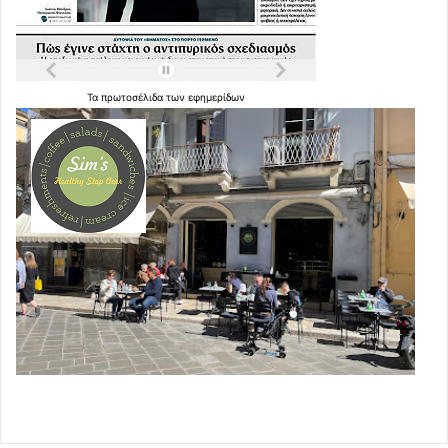
Τα
πρωτοσέλιδα
των
εφημερίδων