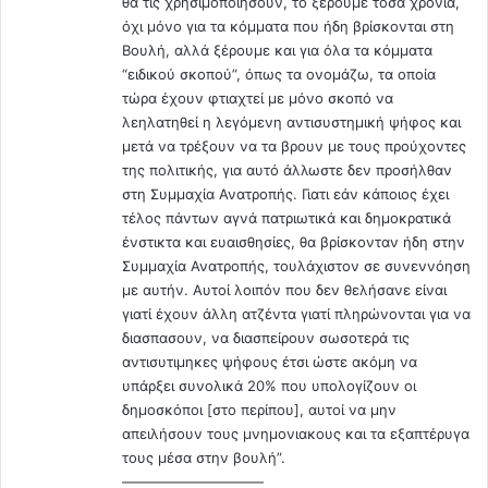
θα τις χρησιμοποιήσουν, το ξέρουμε τόσα χρόνια,
τ
μ
υπηρεσιακών παραγόντων για εμβολιασμό των Ναυτικών
όχι μόνο για τα κόμματα που ήδη βρίσκονται στη
ο
α
Δοκίμων το 2009, αρνήθηκε να τους εμβολιάσει
Βουλή, αλλά ξέρουμε και για όλα τα κόμματα
υ
.
διασώζοντας το σύνολο της Σχολής απο το
φιάσκο της
π
“ειδικού σκοπού”, όπως τα ονομάζω, τα οποία
.
ψευδοπανδημίας
και τις επιπλοκές. Διατηρεί άριστες
ε
τώρα έχουν φτιαχτεί με μόνο σκοπό να
Μ
σχέσεις τόσο με πλειάδα Ναυτικών Δόκιμων εκείνης της
ρ
λεηλατηθεί η λεγόμενη αντισυστημική ψήφος και
ά
ι
ν
μετά να τρέξουν να τα βρουν με τους προύχοντες
περιόδου, όσο και με το διδακτικό προσωπικό, αρκετά
Κ
ν
της πολιτικής, για αυτό άλλωστε δεν προσήλθαν
μέλη του οποίου συμμετέχουν στο
Κίνημα του 2021.
α
α
στη Συμμαχία Ανατροπής. Γιατι εάν κάποιος έχει
Ταυτόχρονα είναι ίσως ο μοναδικός εε αξκός ο οποίος
σ
:
τέλος πάντων αγνά πατριωτικά και δημοκρατικά
και αντιστάθηκε στην παράδοση της διοίκησης των ΕΔ
ι
Η
ένστικτα και ευαισθησίες, θα βρίσκονταν ήδη στην
σε μη Έλληνες στο γένος
, με την νόθευση της εγκυκλίου
δ
τ
Συμμαχία Ανατροπής, τουλάχιστον σε συνεννόηση
ι
εισαγωγής σε αυτές απο τον
α
Ευάγγελο Βενιζέλο
και
με αυτήν. Αυτοί λοιπόν που δεν θελήσανε είναι
ά
ν
προσέφυγε στο ΣτΕ κατά αυτής. Φυσικά όλες οι απο τότε
γιατί έχουν άλλη ατζέντα γιατί πληρώνονται για να
ρ
ν
κυβερνήσεις, διετήρησαν τις νοθευμένες εγκυκλίους με
διασπασουν, να διασπείρουν σωσοτερά τις
η
α
αντισυτιμηκες ψήφους έτσι ώστε ακόμη να
πιθανολογούμενο αποτέλεσμα σε λίγα χρόνια
να
.
κ
υπάρξει συνολικά 20% που υπολογίζουν οι
έχουμε
στις διοικήσεις των μονάδων μας,
μη Έλληνες ως
.
ά
δημοσκόποι [στο περίπου], αυτοί να μην
(
διοικητές ακόμα και Τούρκους στο γένος. Φυσικά οι εν
ν
απειλήσουν τους μνημονιακους και τα εξαπτέρυγα
V
ε
λόγω ηγεσίες αποσιωπούν το θέμα.
τους μέσα στην βουλή”.
i
ι
Στη συνέχεια, αντιστεκόμενος στην παραχώρηση
——————————
d