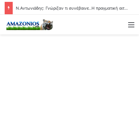
Ν.Αντωνιάδης: Γνώριζαν τι συνέβαινε..Η πραγματική αιτία των αιφνίδιων θανάτων θα βεβαιώνεται και ερχονται οι μέγιστες ποινές!!
Μ