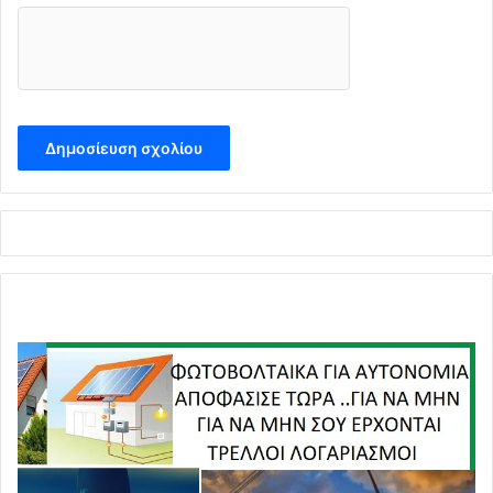
συγκαταλέγονται η Ιστορία και η επιστημονική έρευνα
του ενοποιημένου πεδίου της επιστήμης, ενώ διατηρεί
βιβλιοθήκη χιλιάδων τόμων με ποικίλη θεματολογία.
Έχει συγγράψει 27 πραγματείες που αφορούν την
Θεραπευτική αντιμετώπιση του καρκίνου, τις αυτοάνοσες
παθήσεις, την αντιμετώπιση των λοιμώξεων, την
ψυχοπαθολογία αλλά και την ιστορία της Ηπείρου,
κριτικές για προσωπικότητες του Αρχαίου κόσμου και την
πολιτική και είναι όλες στην διαδικασία έκδοσης. Ομιλεί
Αγγλικά και Γερμανικά ενώ ασχολείται απο 15 ετών με τις
πολεμικές τέχνες μη διστάζοντας να ταξιδεύσει στο
εξωτερικό για να παρακολουθήσει εμβληματικούς
Masters. O ίδιος είναι
Χριστιανός Ορθόδοξος
και για
αυτό ασκεί την Ιατρική όχι ως επάγγελμα, αλλά ως
λειτούργημα προς κάθε άνθρωπο και χωρίς διακρίσεις.
Ο Πλοίαρχος Ζώης Κωνσταντίνου Μπέχλης υπέγραψε
τελευταίος την ιδρυτική πράξη κατόπιν προσκλήσεως