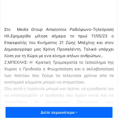
Στο
Μedia
Group Amazonios Ραδιόφωνο-Τηλεόραση
Ηλ.Εφημερίδα
μίλησε σήμερα το πρωί 11/05/23 ο
Επικεφαλής του Κινήματος 21 Ζώης Μπέχλης και στον
Δημοσιογράφο μας Χρόνη Προσαλέντη. Τελικά υπάρχει
λύση για τη Χώρα με ενα κίνημα απλων ανθρώπων..
Ζ.ΜΠΕΧΛΗΣ: Η Κρατική Τρομοκρατία το Ξεπούλημα της
Χωρας η Προδοσία η Φτωχοποίηση και η σκλαβοποίηση
των πολιτών που ζούμε τα τελευταία χρόνια απο τα
συστημικά κόμματα μπορεί να σταματήσει.
Ολη αυτή η τυραννία μπορεί και πρέπει να εμποδιστεί για
να αναστραφούν οι προδοσίες που έχουν κανει και να
επανέλθουν τα Δημοκρατικά δικαιώματα μας.
Παράλληλα να τιμωρηθούν ολοι αυτοι που πρόδωσαν την
Δείτε περισσότερα
Ελλάδα και εκτέλεσαν εντολές απο Ξενα Κέντρα και θα