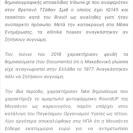
δημοσιογραφικής ιστοσελίδας tribune.gr που αναφερόταν
στον Βρετανό Τζάθαν Σμιθ ο οποίος έχει IQ145 και
τασσόταν κατά του Brexit ως αναληθές γιατί ήταν
ανύπαρκτο πρόσωπο. Μετά την κατακραυγή στα Μέσα
Ενημέρωσης, τα ellinika hoaxes αναγκάστηκαν αν
ζητήσουν συγνώμη.
Τον Ιούνιο του 2018 χαρακτήρισαν ψευδή τα
δημοσιεύματα (του Documento) ότι η Μακεδονική γλώσσα
είχε αναγνωριστεί στην Ελλάδα το 1977. Αναγκάστηκαν
πάλι να ζητήσουν συγνώμη.
Την ίδια περίοδο, χαρακτήρισαν fake δημοσίευμα που
χαρακτήριζε το αμαρτωλό φυτοφάρμακο RoundUP της
Μονσάντο ως καρκινογόνο, παρότι υπάρχει στον
κατάλογο του Παγκόσμιου Οργανισμού Υγείας ως τέτοιο.
Λίγο αργότερα αποκαλύφθηκε στις ΗΠΑ ότι η Μονσάντο
ξόδεψε εκατομμύρια ευρώ για να αντιμετωπίσει