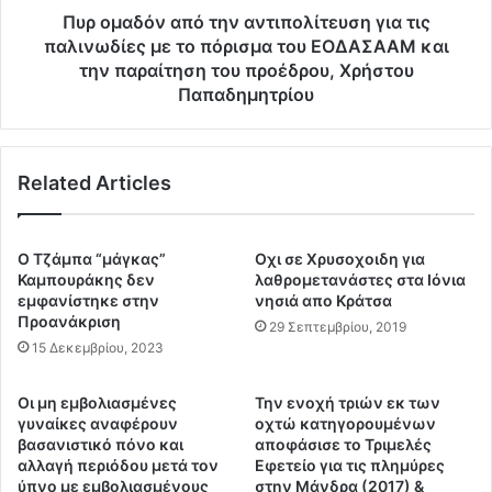
ο
α
Πυρ ομαδόν από την αντιπολίτευση για τις
I
π
παλινωδίες με το πόρισμα του ΕΟΔΑΣΑΑΜ και
P
ό
την παραίτηση του προέδρου, Χρήστου
μ
τ
Παπαδημητρίου
ε
η
τ
ν
ο
α
A
Related Articles
ν
Φ
τ
Μ
ι
μ
π
Ο Τζάμπα “μάγκας”
Οχι σε Χρυσοχοιδη για
α
ο
Καμπουράκης δεν
λαθρομετανάστες στα Ιόνια
ς
λ
εμφανίστηκε στην
νησιά απο Κράτσα
.
ί
Προανάκριση
29 Σεπτεμβρίου, 2019
.
τ
15 Δεκεμβρίου, 2023
Π
ε
α
υ
Οι μη εμβολιασμένες
Την ενοχή τριών εκ των
ρ
σ
γυναίκες αναφέρουν
οχτώ κατηγορουμένων
α
η
βασανιστικό πόνο και
αποφάσισε το Τριμελές
κ
γ
αλλαγή περιόδου μετά τον
Εφετείο για τις πλημύρες
ο
ι
ύπνο με εμβολιασμένους
στην Μάνδρα (2017) &