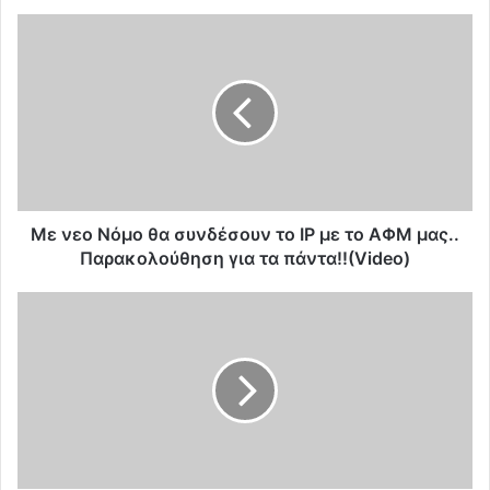
Μ
ε
ν
ε
ο
Ν
ό
μ
ο
θ
Με νεο Νόμο θα συνδέσουν το IP με το AΦΜ μας..
α
Παρακολούθηση για τα πάντα!!(Video)
σ
υ
Π
ν
υ
δ
ρ
έ
ο
σ
μ
ο
α
υ
δ
ν
ό
τ
ν