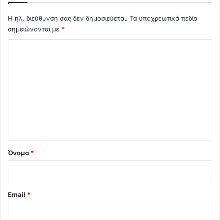
Η ηλ. διεύθυνση σας δεν δημοσιεύεται.
Τα υποχρεωτικά πεδία
σημειώνονται με
*
Σ
χ
ό
λ
ι
ο
*
Όνομα
*
Email
*