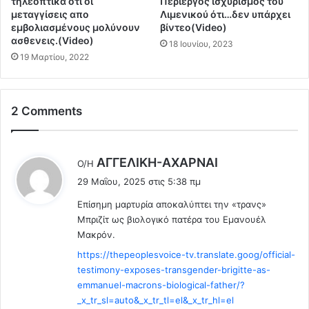
τηλεοπτικά οτι οι
Περίεργος ισχυρισμός του
η
σ
μεταγγίσεις απο
Λιμενικού ότι…δεν υπάρχει
ς
μ
εμβολιασμένους μολύνουν
βίντεο(Video)
γ
ι
ασθενεις.(Video)
18 Ιουνίου, 2023
ι
κ
19 Μαρτίου, 2022
α
ό
"
π
Σ
ο
2 Comments
π
υ
α
θ
ρ
α
τ
ε
λ
AΓΓΕΛΙΚΗ-ΑΧΑΡΝΑΙ
Ο/Η
ι
λ
έ
29 Μαΐου, 2025 στις 5:38 πμ
ά
έ
ε
τ
γ
Επίσημη μαρτυρία αποκαλύπτει την «τρανς»
ι
ε
χ
Μπριζίτ ως βιολογικό πατέρα του Εμανουέλ
:
ς
ο
Μακρόν.
"
υ
https://thepeoplesvoice-tv.translate.goog/official-
-
ν
testimony-exposes-transgender-brigitte-as-
Κ
ό
α
emmanuel-macrons-biological-father/?
λ
σ
_x_tr_sl=auto&_x_tr_tl=el&_x_tr_hl=el
η