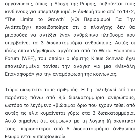
οργανώσεις, όπως η Λέσχη της Ρώμης, φοβούνται τους
κινδύνους για υπερπληθυσμό. Η έκθεσή τους από το 1972,
“The Limits to Growth” («Οι Περιορισμοί Για Την
Ανάπτυξη») προειδοποίησε ότι ο πλανήτης δεν θα
μπορούσε να αντέξει έναν ανθρώπινο πληθυσμό που
υπερβαίνει τα 3 δισεκατομμύρια ανθρώπους. Αυτές οι
ιδέες επαναλήφθηκαν αργότερα από το World Economic
Forum (WEF), του οποίου ο ιδρυτής Klaus Schwab έχει
επανειλημμένα τονίσει την ανάγκη για μια «Μεγάλη
Επαναφορά» για την αναμόρφωση της κοινωνίας.
Τώρα σκεφτείτε τους αριθμούς: Η Γη φιλοξενεί επί του
παρόντος πάνω από 8,5 δισεκατομμύρια ανθρώπους,
ωστόσο το λεγόμενο «βιώσιμο» όριο που έχουν τεθεί από
αυτές τις ελίτ κυμαίνεται γύρω στα 3 δισεκατομμύρια.
Αυτό σημαίνει ότι, σύμφωνα με τη λογική (ή σκεπτικό)
τους, περισσότεροι από 5 δισεκατομμύρια άνθρωποι
θεωρούνται «υπερβολικοί».