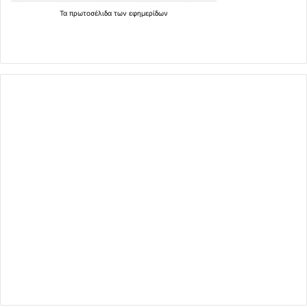
Τα
πρωτοσέλιδα
των
εφημερίδων