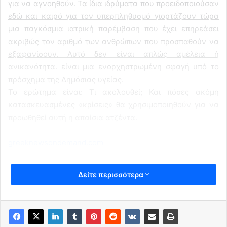
για να αγνοηθούν. Τα ίδια ιδρύματα που προειδοποιούσαν
εδώ και καιρό για τον υπερπληθυσμό γιορτάζουν τώρα
μια παγκόσμια ιατρική παρέμβαση που έχει επηρεάσει
ακριβώς τον αριθμό των ανθρώπων που προσπαθούν να
εξαφανίσουν. Αυτό δεν είναι απλώς αμέλεια ή
ανικανότητα. είναι μια ενορχηστρωμένη σφαγή υπό το
πρόσχημα της Δημόσιας υγείας.
Το ερώτημα είναι: Τι ακολουθεί; Και πόσες ακόμη
κατασκευασμένες «κρίσεις» θα χρησιμοποιηθούν για να
προωθηθεί αυτή η απαίσια ατζέντα.
greeknewsondemand.com
Δείτε περισσότερα