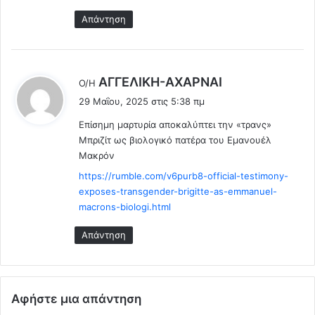
ι
σ
Απάντηση
δ
ο
ι
υ
ά
τ
ρ
η
η
λ
ν
AΓΓΕΛΙΚΗ-ΑΧΑΡΝΑΙ
Ο/Η
ζ
έ
29 Μαΐου, 2025 στις 5:38 πμ
ω
ε
ή
Επίσημη μαρτυρία αποκαλύπτει την «τρανς»
ι
…
Μπριζίτ ως βιολογικό πατέρα του Εμανουέλ
:
.
Μακρόν
https://rumble.com/v6purb8-official-testimony-
exposes-transgender-brigitte-as-emmanuel-
macrons-biologi.html
Απάντηση
Αφήστε μια απάντηση