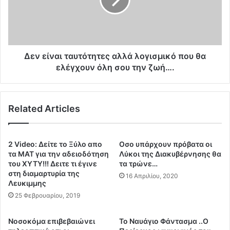
ί
τ
ν
η
α
ς
ι
α
τ
π
α
Δεν είναι ταυτότητες αλλά λογισμικό που θα
α
υ
ελέγχουν όλη σου την ζωή….
λ
τ
λ
ό
α
τ
Related Articles
κ
η
τ
τ
ι
ε
κ
ς
2 Video: Δείτε το Ξύλο απο
Oσο υπάρχουν πρόβατα οι
ή
α
τα ΜΑΤ για την αδειοδότηση
Λύκοι της Διακυβέρνησης θα
ς
λ
του ΧΥΤΥ!!! Δειτε τι έγινε
τα τρώνε…
α
στη διαμαρτυρία της
λ
16 Απριλίου, 2020
Λευκιμμης
π
ά
ό
λ
25 Φεβρουαρίου, 2019
φ
ο
α
γ
Νοσοκόμα επιβεβαιώνει
Το Ναυάγιο Φάντασμα ..Ο
σ
ι