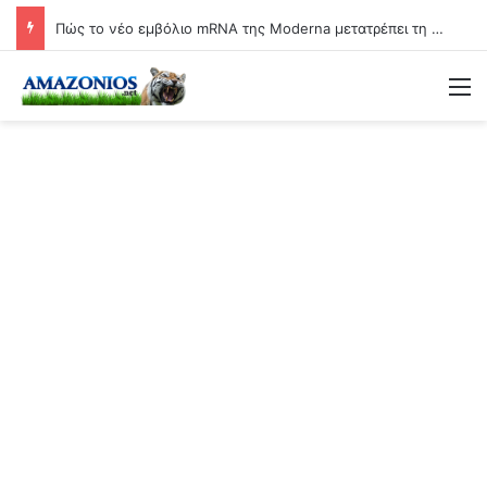
Πώς το νέο εμβόλιο mRNA της Moderna μετατρέπει τη γιαγιά σε βιολογικό όπλο
Μ