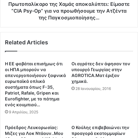
π
κ
Πρωτοπαλίκαρο της Χαμάς αποκαλύπτει: Είμαστε
ζ
α
“CIA Psy-Op” για να προωθήσουμε την Ατζέντα
ή
ρ
της Παγκοσμιοποίησης…
τ
ο
η
τ
σ
η
ε
Related Articles
ς
o
Χ
Ε
α
λ
μ
Η ΕΕ φοβάται επισήμως ότι
Οι αγρότες δεν άφησαν τον
β
ά
οι ΗΠΑ μπορούν να
υπουργό Γεωργίας στην
ε
ς
απενεργοποιήσουν ξαφνικά
AGRΟTICA.Ματ έριξαν
τ
α
ευρωπαϊκά οπλικά
χημικά.
ό
συστήματα όπως F-35,
π
28 Ιανουαρίου, 2016
Patriot, Rafale, Gripen και
ς
ο
Eurofighter, με το πάτημα
α
κ
ενός κουμπιού…
ξ
α
9 Απριλίου, 2025
ι
λ
ω
ύ
μ
π
Πρόεδρος Λευκορωσίας:
Ο Κούλης επιβεβαιώνει την
α
τ
Μιζες για Λοκ Ντάουν..Μου
προαγορά εκατομμυρίων