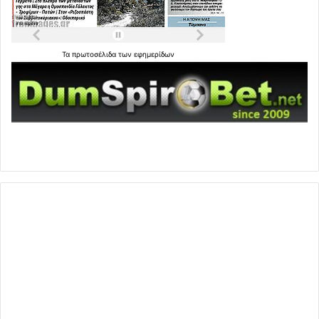
Τα
πρωτοσέλιδα
των
εφημερίδων