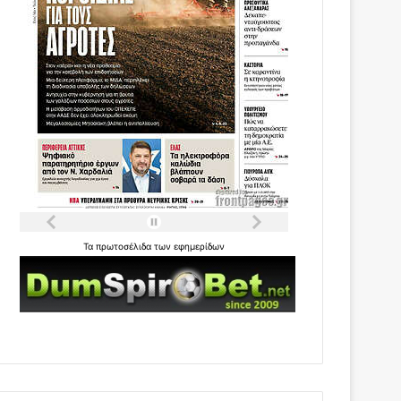
Τα
πρωτοσέλιδα
των
εφημερίδων