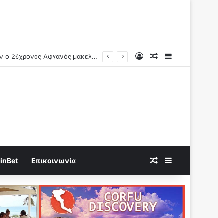
Log In
Random Article
Sidebar
Random Article
Sidebar
inBet
Επικοινωνία