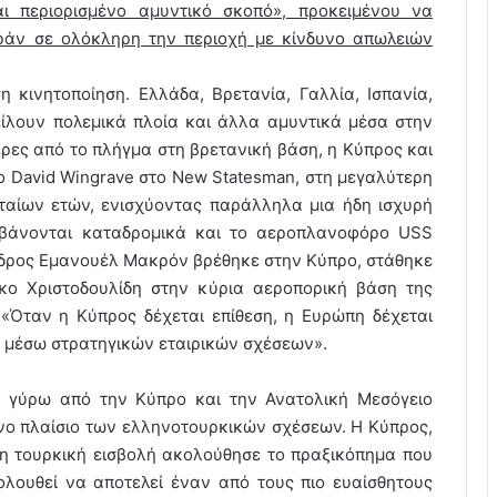
ι περιορισμένο αμυντικό σκοπό», προκειμένου να
ράν σε ολόκληρη την περιοχή με κίνδυνο απωλειών
 κινητοποίηση. Ελλάδα, Βρετανία, Γαλλία, Ισπανία,
ίλουν πολεμικά πλοία και άλλα αμυντικά μέσα στην
ρες από το πλήγμα στη βρετανική βάση, η Κύπρος και
 David Wingrave στο New Statesman, στη μεγαλύτερη
ταίων ετών, ενισχύοντας παράλληλα μια ήδη ισχυρή
αμβάνονται καταδρομικά και το αεροπλανοφόρο USS
ρόεδρος Εμανουέλ Μακρόν βρέθηκε στην Κύπρο, στάθηκε
κο Χριστοδουλίδη στην κύρια αεροπορική βάση της
 «Όταν η Κύπρος δέχεται επίθεση, η Ευρώπη δέχεται
ον μέσω στρατηγικών εταιρικών σχέσεων».
η γύρω από την Κύπρο και την Ανατολική Μεσόγειο
νο πλαίσιο των ελληνοτουρκικών σχέσεων. Η Κύπρος,
 η τουρκική εισβολή ακολούθησε το πραξικόπημα που
ολουθεί να αποτελεί έναν από τους πιο ευαίσθητους