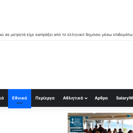
 απο την εξάπλωση των data centers στην Ελλάδα (Video)
κά
Εθνικά
Περίεργα
Αθλητικά
Αρθρα
SalaryW