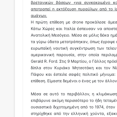
βρετανικών βάσεων «για συγκεκριμένο κα
αποτραπεί η εκτόξευση πυραύλων από το Ι
αμάχων.
Η πρώτη επίθεση με drone προκάλεσε άμεση
Κάτω Χώρες και Ιταλία έσπευσαν να αποστε
Ανατολική Μεσόγειο. Μέσα σε μόλις δέκα ημέ
τα γύρω ύδατα μετατράπηκαν, όπως έγραψε ο
ευρωπαϊκή ναυτική συγκέντρωση των τελευ
αμερικανική παρουσία, στην οποία περιλ
Gerald R. Ford. Στις 9 Μαρτίου, ο Γάλλος π
δίπλα στον Κυριάκο Μητσοτάκη και τον Νί
Πάφου και έστειλε σαφές πολιτικό μήνυμα:
επίθεση. Είμαστε δεμένοι ο ένας με τον άλλ
Μέσα σε αυτό το περιβάλλον, η κλιμάκωσ
επιβάρυνε ακόμη περισσότερο το ήδη τεταμέ
ουσιαστικά διχοτομημένη από το 1974, όταν
στηρίχθηκε από την ελληνική χούντα, εξακ