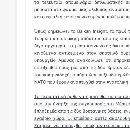
τα τελευταία απομεινάρια διπλωματικής 
μπροστά στο φάσμα μιας ολέθριας αναμέτρησ
και ο εφιάλτης ενός γενικευμένου πολέμου πα
Όπως σημειώνει το Balkan Insight, το πρωί 
Τουρκία και σε μικρή απόσταση από τις κυπ
Λίγο αργότερα, τα μέσα κοινωνικής δικτύω
κινούμενο αντικείμενο στον σκοτεινό ουρ
υπουργείο Άμυνας ανακοίνωσε ότι επρόκει
εκτοξευθεί προς μία από τις δύο βρετανικ
τουρκική εκδοχή, ο πύραυλος «εξουδετερώθ
ΝΑΤΟ που έχουν αναπτυχθεί στην Ανατολική 
Το περιστατικό ήρθε να προστεθεί σε μια 
από την έναρξη της σύγκρουσης στη Μέση Α
έπληξε μία από τις δύο βρετανικές βάσεις, ε
εναέριο χώρο. Οι επιθέσεις αυτές ακολού
Στάρμερ να αποδεχθεί, όπως ανακοίνωσε το 