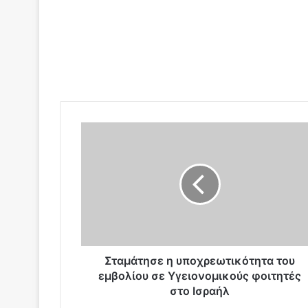
Σ
τ
α
μ
ά
τ
η
σ
ε
η
Σταμάτησε η υποχρεωτικότητα του
υ
εμβολίου σε Υγειονομικούς φοιτητές
π
στο Ισραήλ
ο