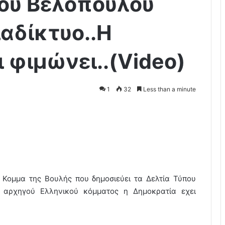
του Βελόπουλου
ιαδίκτυο..Η
 φιμώνει..(Video)
1
32
Less than a minute
ε Κομμα της Βουλής που δημοσιεύει τα Δελτία Τύπου
 αρχηγού Ελληνικού κόμματος η Δημοκρατία εχει