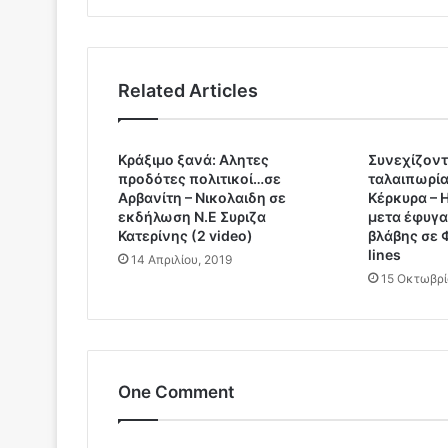
χ
ρ
ε
ω
Related Articles
τ
ι
κ
Κράξιμο ξανά: Αλητες
Συνεχίζοντ
ό
προδότες πολιτικοί…σε
ταλαιπωρία
τ
Αρβανίτη – Νικολαιδη σε
Κέρκυρα – 
η
εκδήλωση Ν.Ε Συριζα
μετα έφυγα
τ
Κατερίνης (2 video)
βλάβης σε 
α
lines
14 Απριλίου, 2019
τ
15 Οκτωβρί
ο
υ
ε
μ
β
One Comment
ο
λ
ί