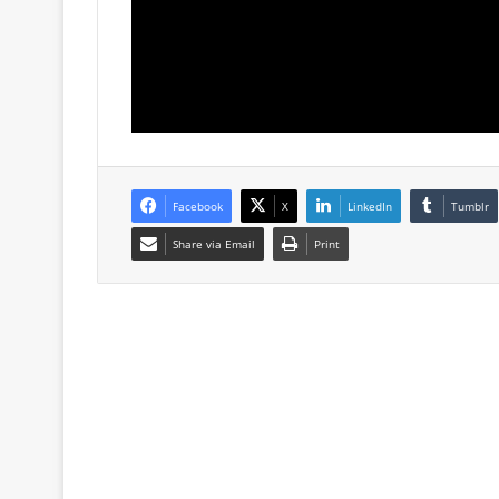
Facebook
X
LinkedIn
Tumblr
Share via Email
Print