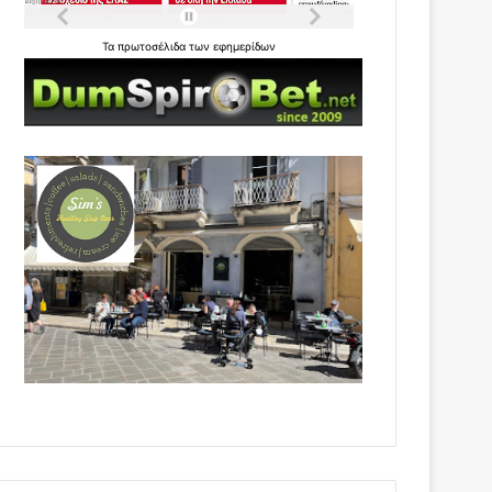
Τα
πρωτοσέλιδα
των
εφημερίδων