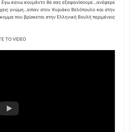
νε Εγω κανω κουμάντο θα σας εξαφανίσουμε…ανέφερε
εχεις γνώμη…ειπαν στον Κυριάκο Βελόπουλο και στην
κομμα που βρίσκεται στην Ελληνική Βουλή περιμένεις
ΤΕ ΤΟ VIDEO