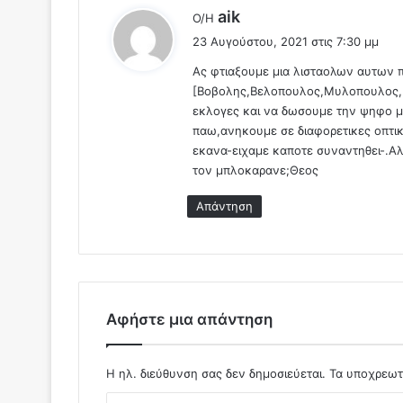
ο
λ
aik
Ο/Η
υ
έ
23 Αυγούστου, 2021 στις 7:30 μμ
σ
ε
ε
Ας φτιαξουμε μια λισταολων αυτων π
ι
Υ
[Βοβολης,Βελοπουλος,Μυλοπουλος,Κ
:
γ
εκλογες και να δωσουμε την ψηφο 
ε
παω,ανηκουμε σε διαφορετικες οπτικ
ι
εκανα-ειχαμε καποτε συναντηθει-.Α
ο
τον μπλοκαρανε;Θεος
ν
ο
Απάντηση
μ
ι
κ
ο
ύ
ς
Αφήστε μια απάντηση
φ
ο
ι
Η ηλ. διεύθυνση σας δεν δημοσιεύεται.
Τα υποχρεωτ
τ
η