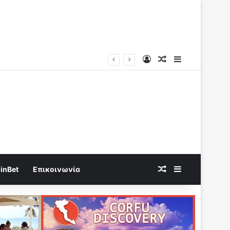
Log In
Random Article
Sidebar
εκραγούν!
Random Article
Sidebar
inBet
Επικοινωνία