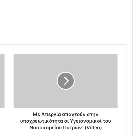
Μ
ε
Α
π
ε
ρ
γ
ί
α
α
Με Απεργία απαντούν στην
π
υποχρεωτικότητα οι Υγειονομικοί του
α
Νοσοκομείου Πατρών..(Video)
ν