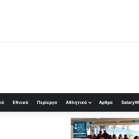
 CEO της Shell: Το ντίζελ τελειώνει και τα διυλιστήρια είναι έτοιμα να 
κά
Εθνικά
Περίεργα
Αθλητικά
Αρθρα
SalaryW