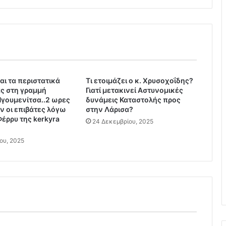
τ
ο
ύ
ν
σ
τ
η
αι τα περιστατικά
Τι ετοιμάζει ο κ. Χρυσοχοΐδης?
ν
ς στη γραμμή
Γιατί μετακινεί Αστυνομικές
υ
Ηγουμενίτσα..2 ωρες
δυνάμεις Καταστολής προς
π
ν οι επιβάτες λόγω
στην Λάρισα?
ο
Φέρρυ της kerkyra
24 Δεκεμβρίου, 2025
χ
ρ
ου, 2025
ε
ω
τ
ι
κ
ό
τ
η