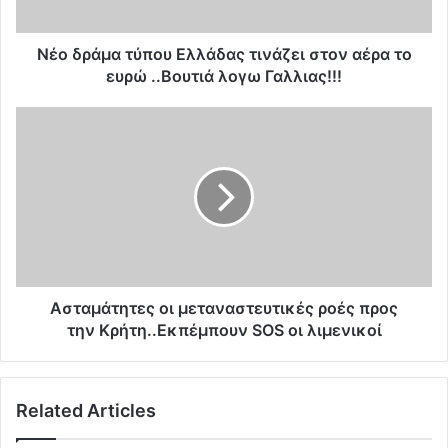
α
τ
ύ
Νέο δράμα τύπου Ελλάδας τινάζει στον αέρα το
π
ευρώ ..Βουτιά λογω Γαλλιας!!!
ο
υ
Α
Ε
σ
λ
τ
λ
α
ά
μ
δ
ά
α
τ
ς
η
τ
τ
ι
ε
Ασταμάτητες οι μεταναστευτικές ροές προς
ν
ς
την Κρήτη..Εκπέμπουν SOS οι λιμενικοί
ά
ο
ζ
ι
ε
μ
Related Articles
ι
ε
σ
τ