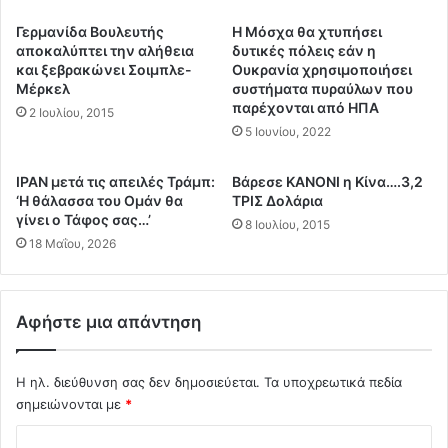
τ
α
ο
ν
Γερμανίδα Βουλευτής
Η Μόσχα θα χτυπήσει
ν
α
αποκαλύπτει την αλήθεια
δυτικές πόλεις εάν η
α
σ
και ξεβρακώνει Σοιμπλε-
Ουκρανία χρησιμοποιήσει
έ
Μέρκελ
συστήματα πυραύλων που
τ
παρέχονται από ΗΠΑ
ρ
ε
2 Ιουλίου, 2015
α
υ
5 Ιουνίου, 2022
τ
τ
ο
ι
ΙΡΑΝ μετά τις απειλές Τράμπ:
Bάρεσε ΚΑΝΟΝΙ η Κίνα….3,2
ε
κ
‘Η θάλασσα του Ομάν θα
ΤΡΙΣ Δολάρια
υ
έ
γίνει ο Τάφος σας…’
8 Ιουλίου, 2015
ρ
ς
18 Μαΐου, 2026
ώ
ρ
.
ο
.
έ
Β
ς
Αφήστε μια απάντηση
ο
π
υ
ρ
τ
Η ηλ. διεύθυνση σας δεν δημοσιεύεται.
Τα υποχρεωτικά πεδία
ο
ι
ς
σημειώνονται με
*
ά
τ
Σ
λ
η