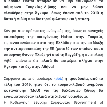
ο Khalifa Haftar αποφάσισε να μην επικυρώσει το
σύμφωνο Τουρκίας-Λιβύης και να μην δώσει
ελευθέρας στην Άγκυρα, όπως έκανε από το 2019 η
δυτική Λιβύη που διατηρεί φιλοτουρκική στάση.
Κόντρα στις πρόσφατες ενέργειές της, όπως οι συ
νεχείς
επισκέψεις της οικογένειας Haftar στην Τουρκία
,
τις
ανακοινώσεις κατά της Ελλάδας
και την ε
κδίωξη
της αντιπροσωπείας της ΕΕ (μεταξύ των οποίων και ο
υπουργός Θάνος Πλεύρης) από τη Βεγγάζη,
η ανατολική
Λιβύη φαίνεται ότι τε
λικά θα επιφέρει πλήγμα στην
Άγκυρα και όχι στην Αθήνα!
Σύμφωνα με το δημοσίευμα (
εδώ
)
η προσδοκία, από τα
τέλη του 2019, ήταν ότι το τουρκο-λιβυκό μνημόνιο
κατανόησης (MoU) για τις θαλάσσιες ζώνες θα
ενσωματωνόταν τελικά στη λιβυκή νομοθεσία.
Η Κυβέρνηση Εθνικής Συμφωνίας (Government of