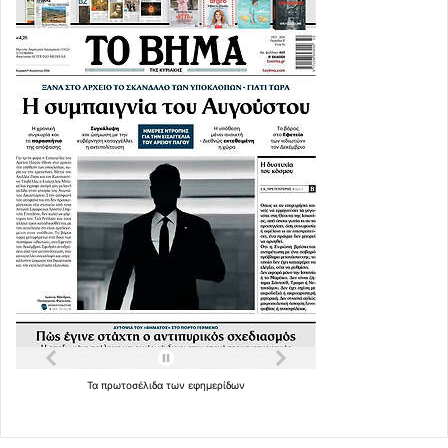
Τα
πρωτοσέλιδα
των
εφημερίδων