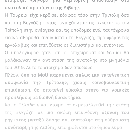
ετοιμάζει γρήγορα μια «εμπορική αποστολή» στο
ανατολικό προπύργιο της Λιβύης.
Η Τουρκία είχε κερδίσει έδαφος τόσο στην Τρίπολη όσο
και στη Βεγγάζη φέτος, ενισχύοντας τις σχέσεις με την
Τρίπολη στην ενέργεια και τις υποδομές ενώ ταυτόχρονα
έκανε αθόρυβα ανοίγματα στη Βεγγάζη, προσφέροντας
εργολαβίες και επενδύσεις σε διυλιστήρια και ενέργεια.
Ο υπολογισμός ήταν ότι οι επιχειρηματικοί δεσμοί θα
μαλάκωναν την αντίσταση της ανατολής στο μνημόνιο
του 2019. Αυτό το στοίχημα δεν απέδωσε.
Πλέον, ό
σο το MoU παραμένει απλώς μια εκτελεστική
συμφωνία της Τρίπολης, χωρίς κοινοβουλευτική
επικύρωση, θα αποτελεί εύκολο στόχο για νομικές
προκλήσεις σε διεθνή δικαστήρια.
Και η Ελλάδα είναι έτοιμη να εκμεταλλευθεί την στάση
της Βεγγάζη σε μια ακόμη επικίνδυνη
όξυνση του
ρήγματος μεταξύ δύσης και ανατολής στη εύθραυστη
συνύπαρξη της Λιβύης,
επισημαίνεται στο δημοσίευμα.