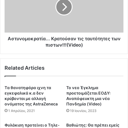
α
υ
π
ν
ό
ο
τ
μ
ο
ο
ε
κ
μ
ρ
Αστυνομοκρατία... Κρατούσαν τις ταυτότητες των
β
α
πιστων!!!(Video)
ό
τ
λ
ί
ι
α
ο
Related Articles
.
”
.
:
.
Σ
Κ
Tα θανατηφόρα ιχνη τα
Το νεο Έγκλημα
Ο
ρ
εγκεφαλικά κ.α δεν
προετοιμάζεται ΕΟΔΥ:
Κ
α
κρύβονται με αλλαγή
Αναπόφευκτη μια νέα
Α
ονόματος της AstraZeneca
Πανδημία (Video)
τ
Ρ
ο
1 Απριλίου, 2021
19 Ιουνίου, 2023
Ι
ύ
Σ
σ
Φυλάκιση προτείνει ο Tηλε-
Βαθιώτης: Θα πρέπει εμείς
Τ
α