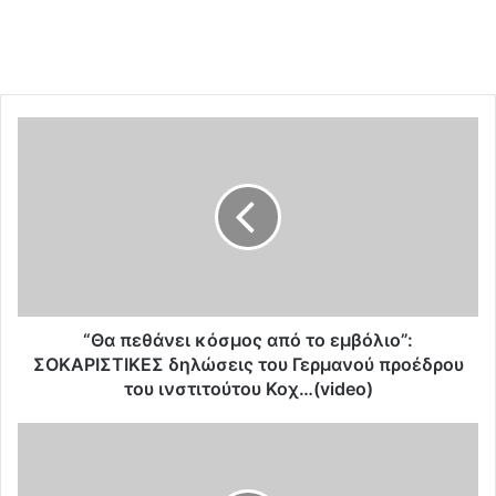
“
Θ
α
π
ε
θ
ά
ν
ε
ι
“Θα πεθάνει κόσμος από το εμβόλιο”:
κ
ΣΟΚΑΡΙΣΤΙΚΕΣ δηλώσεις του Γερμανού προέδρου
ό
του ινστιτούτου Κοχ…(video)
σ
μ
Α
ο
σ
ς
τ