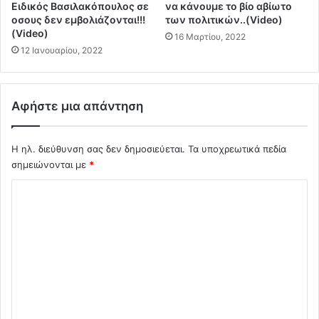
Ειδικός Bασιλακόπουλος σε
να κάνουμε το βίο αβίωτο
Ι
ν
οσους δεν εμβολιάζονται!!!
των πολιτικών..(Video)
Κ
τ
(Video)
16 Μαρτίου, 2022
Ε
ι
12 Ιανουαρίου, 2022
Σ
ς
δ
τ
η
α
λ
υ
Αφήστε μια απάντηση
ώ
τ
σ
ό
ε
Η ηλ. διεύθυνση σας δεν δημοσιεύεται.
Τα υποχρεωτικά πεδία
τ
ι
η
σημειώνονται με
*
ς
τ
Σ
τ
ε
ο
ς
χ
υ
τ
ό
Γ
ω
ε
ν
λ
ρ
π
ι
μ
ι
α
ο
σ
ν
τ
*