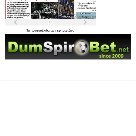
Τα
πρωτοσέλιδα
των
εφημερίδων