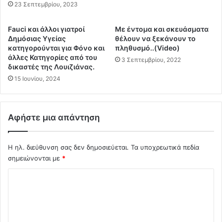
ν
ε
23 Σεπτεμβρίου, 2023
ά
ρ
σ
μ
Fauci και άλλοι γιατροί
Με έντομα και σκευάσματα
α
α
Δημόσιας Υγείας
θέλουν να ξεκάνουν το
α
τ
κατηγορούνται για Φόνο και
πληθυσμό..(Video)
π
ι
άλλες Κατηγορίες από του
3 Σεπτεμβρίου, 2022
ό
κ
δικαστές της Λουιζιάνας.
τ
ή
15 Ιουνίου, 2024
η
τ
ν
η
Σ
ς
α
Αφήστε μια απάντηση
ε
μ
π
ο
ί
θ
Η ηλ. διεύθυνση σας δεν δημοσιεύεται.
Τα υποχρεωτικά πεδία
θ
ρ
σημειώνονται με
*
ε
ά
σ
Σ
κ
η
η
σ
χ
-
τ
ό
Τ
η
ι
λ
ν