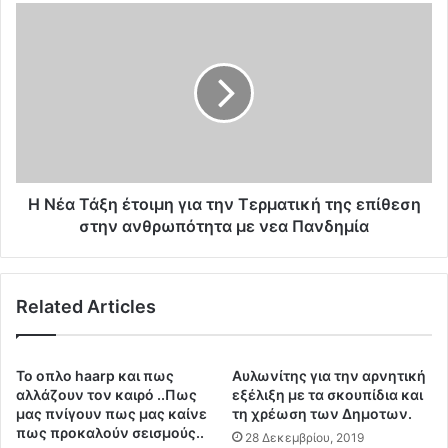
κ
Η
η
Ν
σ
έ
η
α
"
Τ
N
ά
U
ξ
S
η
R
έ
E
τ
Η Νέα Τάξη έτοιμη για την Τερματική της επίθεση
T
ο
στην ανθρωπότητα με νεα Πανδημία
-
ι
2
μ
0
η
2
Related Articles
γ
3
ι
"
α
μ
τ
Το οπλο haarp και πως
Αυλωνίτης για την αρνητική
ι
η
αλλάζουν τον καιρό ..Πως
εξέλιξη με τα σκουπίδια και
α
ν
μας πνίγουν πως μας καίνε
τη χρέωση των Δημοτων.
α
πως προκαλούν σεισμούς..
Τ
28 Δεκεμβρίου, 2019