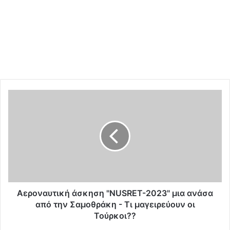
A
ε
ρ
ο
ν
α
υ
τ
ι
κ
Aεροναυτική άσκηση "NUSRET-2023" μια ανάσα
ή
από την Σαμοθράκη - Τι μαγειρεύουν oι
ά
Τούρκοι??
σ