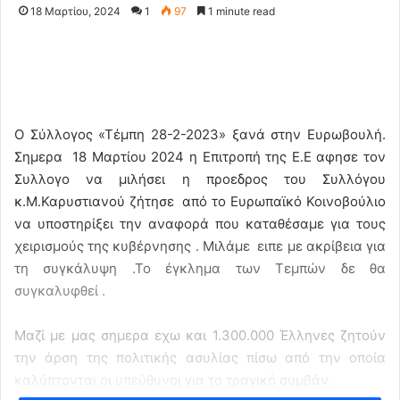
18 Μαρτίου, 2024
1
97
1 minute read
Ο Σύλλογος «Τέμπη 28-2-2023» ξανά στην Ευρωβουλή.
Σημερα 18 Μαρτίου 2024 η Επιτροπή της Ε.Ε αφησε τον
Συλλογο να μιλήσει η προεδρος του Συλλόγου
κ.Μ.Καρυστιανού ζήτησε από το Ευρωπαϊκό Κοινοβούλιο
να υποστηρίξει την αναφορά που καταθέσαμε για τους
χειρισμούς της κυβέρνησης . Μιλάμε ειπε με ακρίβεια για
τη συγκάλυψη .Το έγκλημα των Τεμπών δε θα
συγκαλυφθεί .
Μαζί με μας σημερα εχω και 1.300.000 Έλληνες ζητούν
την άρση της πολιτικής ασυλίας πίσω από την οποία
καλύπτονται οι υπεύθυνοι για το τραγικό συμβάν .