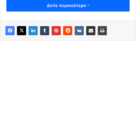
Δείτε περισσότερα
Όλη η ομιλία της κ. Μαρίας
Καρυστιανού στην Ευρωβουλή
18-03-
2024.
#Τεμπη_συγκαλυψη
#τεμ
ππη_εγκλημα
pic.twitter.com/FXfBu43r2Y