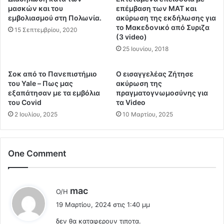
ε
7
μασκών και του
επέμβαση των ΜΑΤ και
ί
— Διονύσης Χατζόπουλος
%
εμβολιασμού στη Πολωνία.
ακύρωση της εκδήλωσης για
α
σ
το Μακεδονικό από Συριζα
15 Σεπτεμβρίου, 2020
(@dionysis_bdroid)
March 18,
:
(3 video)
τ
«
α
2024
25 Ιουνίου, 2018
Ά
π
ν
ο
Σοκ από το Πανεπιστήμιο
Ο εισαγγελέας Zήτησε
ο
σ
του Yale – Πως μας
ακύρωση της
ι
ο
εξαπάτησαν με τα εμβόλια
πραγματογνωμοσύνης για
ξ
σ
του Covid
τα Video
α
τ
2 Ιουλίου, 2025
10 Μαρτίου, 2025
ν
ά
ο
κ
ι
α
π
One Comment
ρ
ύ
δ
λ
ι
ε
α
λ
mac
Ο/Η
ς
κ
έ
τ
19 Μαρτίου, 2024 στις 1:40 μμ
ή
ε
η
ς
δεν θα καταφερουν τιποτα.
ι