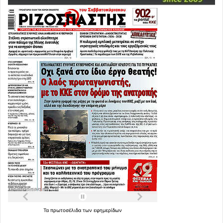
Τα
πρωτοσέλιδα
των
εφημερίδων