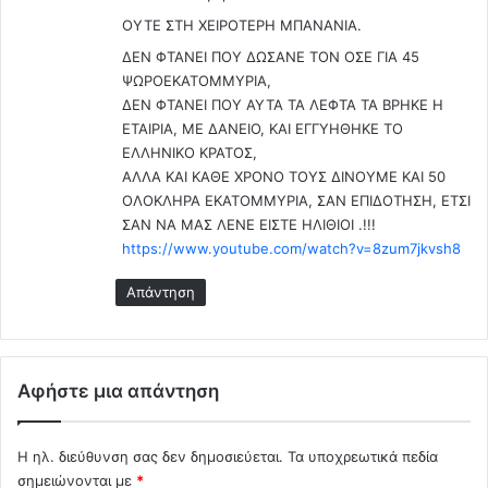
ς
α
:
α
ΟΥΤΕ ΣΤΗ ΧΕΙΡΟΤΕΡΗ ΜΠΑΝΑΝΙΑ.
ν
π
ε
ΔΕΝ ΦΤΑΝΕΙ ΠΟΥ ΔΩΣΑΝΕ ΤΟΝ ΟΣΕ ΓΙΑ 45
ό
π
ΨΩΡΟΕΚΑΤΟΜΜΥΡΙΑ,
λ
ά
ΔΕΝ ΦΤΑΝΕΙ ΠΟΥ ΑΥΤΑ ΤΑ ΛΕΦΤΑ ΤΑ ΒΡΗΚΕ Η
υ
ρ
ΕΤΑΙΡΙΑ, ΜΕ ΔΑΝΕΙΟ, ΚΑΙ ΕΓΓΥΗΘΗΚΕ ΤΟ
τ
κ
ΕΛΛΗΝΙΚΟ ΚΡΑΤΟΣ,
η
ε
ΑΛΛΑ ΚΑΙ ΚΑΘΕ ΧΡΟΝΟ ΤΟΥΣ ΔΙΝΟΥΜΕ ΚΑΙ 50
ς
ι
ΟΛΟΚΛΗΡΑ ΕΚΑΤΟΜΜΥΡΙΑ, ΣΑΝ ΕΠΙΔΟΤΗΣΗ, ΕΤΣΙ
ι
α
ΣΑΝ ΝΑ ΜΑΣ ΛΕΝΕ ΕΙΣΤΕ ΗΛΙΘΙΟΙ .!!!
δ
ς
https://www.youtube.com/watch?v=8zum7jkvsh8
ι
α
ω
ν
Απάντηση
τ
ά
ι
μ
κ
ε
ο
σ
Αφήστε μια απάντηση
π
α
ο
σ
ί
τ
Η ηλ. διεύθυνση σας δεν δημοσιεύεται.
Τα υποχρεωτικά πεδία
η
ο
σημειώνονται με
*
σ
ε