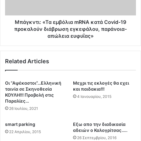
η
τ
γ
ι
ό
:
Κ
«
Μπάγκντι: «Τα εμβόλια mRNA κατά Covid-19
Τ
Τ
προκαλούν διάβρωση εγκεφάλου, παράνοια-
Ε
α
απώλεια ευφυΐας»
Λ
ε
π
μ
ρ
β
ι
Related Articles
ό
ν
λ
ε
ι
κ
α
Οι “Αψέκαστοι”…Ελληνική
Mεχρι τις εκλογές θα εχει
τ
m
ταινία σε Σκηνοθεσία
και παιδακια!!!
ε
R
ΚΟΥΛΗ!!! Προβολή στις
4 Ιανουαρίου, 2015
λ
N
Παραλίες…
έ
A
26 Ιουλίου, 2021
σ
κ
ε
α
smart parking
Εξω απο την διαδικασία
ι
τ
αδειών ο Καλογρίτσας…..
22 Απριλίου, 2015
τ
ά
26 Σεπτεμβρίου, 2016
ο
C