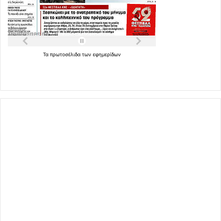
Τα
πρωτοσέλιδα
των
εφημερίδων