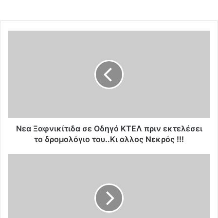
Ν
ε
α
Ξ
α
φ
ν
ι
κ
ί
Νεα Ξαφνικίτιδα σε Οδηγό ΚΤΕΛ πριν εκτελέσει
τ
το δρομολόγιο του..Κι αλλος Νεκρός !!!
ι
δ
Μ
α
π
σ
ά
ε
γ
Ο
κ
δ
ν