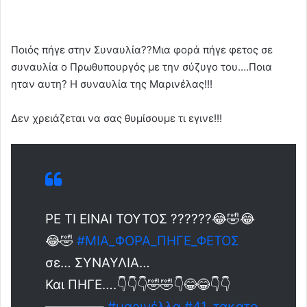
Ποιός πήγε στην Συναυλία??Μια φορά πήγε φετος σε
συναυλία ο Πρωθυπουργός με την σύζυγο του….Ποια
ηταν αυτη? Η συναυλία της Μαρινέλας!!!
Δεν χρειάζεται να σας θυμίσουμε τι εγινε!!!
ΡΕ ΤΙ ΕΙΝΑΙ ΤΟΥΤΟΣ ??????😂🤣😂
😂🤣
#MIA_ΦΟΡΑ_ΠΗΓΕ_ΦΕΤΟΣ
σε… ΣΥΝΑΥΛΙΑ…
Και ΠΗΓΕ….👇👇👇🤣🤣👇😂😂👇👇
————–
#μαρινέλλα
#41_τακατο