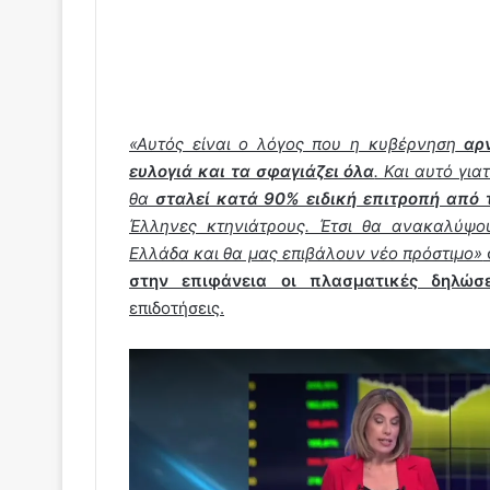
«Αυτός είναι ο λόγος που η κυβέρνηση
αρν
ευλογιά και τα σφαγιάζει όλα
. Και αυτό για
θα
σταλεί κατά 90% ειδική επιτροπή από τ
Έλληνες κτηνιάτρους. Έτσι θα ανακαλύψο
Ελλάδα και θα μας επιβάλουν νέο πρόστιμο»
στην επιφάνεια οι πλασματικές δηλώσ
επιδοτήσεις.