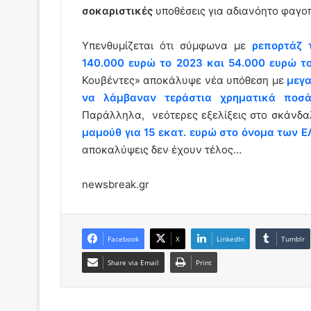
σοκαριστικές
υποθέσεις για αδιανόητο φαγοπ
Υπενθυμίζεται ότι σύμφωνα με
ρεπορτάζ 
140.000 ευρώ το 2023 και 54.000 ευρώ τ
Κουβέντες» αποκάλυψε νέα υπόθεση με
μεγα
να λάμβαναν τεράστια χρηματικά ποσά
Παράλληλα, νεότερες εξελίξεις στο σκάνδ
μαμούθ για 15 εκατ. ευρώ στο όνομα των 
αποκαλύψεις δεν έχουν τέλος…
newsbreak.gr
Facebook
X
LinkedIn
Tumblr
Share via Email
Print