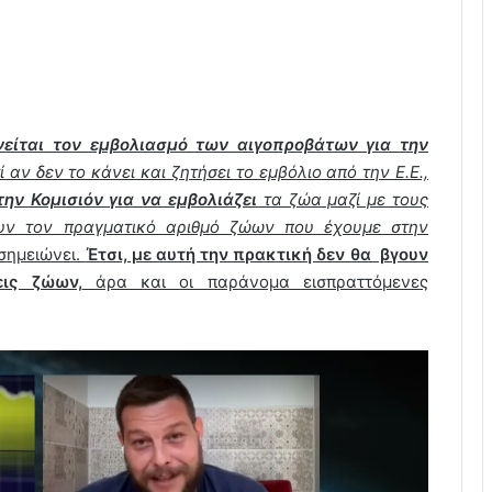
είται τον εμβολιασμό των αιγοπροβάτων για την
τί αν δεν το κάνει και ζητήσει το εμβόλιο από την Ε.Ε.,
ην Κομισιόν για να εμβολιάζει
τα ζώα μαζί με τους
υν τον πραγματικό αριθμό ζώων που έχουμε στην
σημειώνει.
Έτσι, με αυτή την πρακτική δεν θα βγουν
εις ζώων,
άρα και οι παράνομα εισπραττόμενες