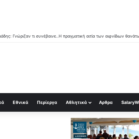
κά
Εθνικά
Περίεργα
Αθλητικά
Αρθρα
SalaryW