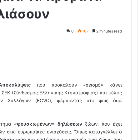
ολιάσουν
0
107
2 minutes read
Αποκαλύψεις
που προκαλούν «σεισμό» κάνει
υ ΣΕΚ (Σύνδεσμος Ελληνικής Κτηνοτροφίας) και μέλος
ν Συλλόγων (ECVC), φέρνοντας στο φως όσα
στημα
«φουσκωμένων» δηλώσεων
ζώων, που έχει
ν στις ευρωπαϊκές ενισχύσεις. Όπως καταγγέλλει ο
βολιασμούς
και επιλέγουν τις σφαγές των ζώων που