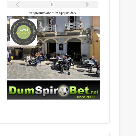
Τα
πρωτοσέλιδα
των
εφημερίδων