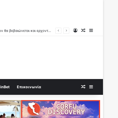
Log In
Random Article
Sidebar
150.000 ευρώ σε μετρητά είχε εισπράξει από το ελληνικό δημόσιο μέσω επιδομάτων ο 26χρονος Αφγανός μακελάρης!
Random Article
Sidebar
inBet
Επικοινωνία