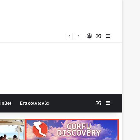
Log In
Random Article
Sidebar
Random Article
Sidebar
inBet
Επικοινωνία