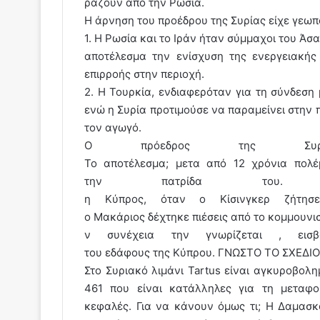
ράζουν από την Ρωσία.
Η άρνηση του προέδρου της Συρίας είχε γεωπ
1. H Ρωσία και το Ιράν ήταν σύμμαχοι του Άσ
αποτέλεσμα την ενίσχυση της ενεργειακής
επιρροής στην περιοχή.
2. Η Τουρκία, ενδιαφερόταν για τη σύνδεση
ενώ η Συρία προτιμούσε να παραμείνει στην 
τον αγωγό.
Ο πρόεδρος της Συρί
Το αποτέλεσμα; μετα από 12 χρόνια πολέ
την πατρίδα του
η Κύπρος, όταν ο Κίσινγκερ ζήτη
ο Μακάριος δέχτηκε πιέσεις από το κομμουνι
ν συνέχεια την γνωρίζεται , ει
του εδάφους της Κύπρου. ΓΝΩΣΤΟ ΤΟ ΣΧΕΔΙΟ, Κ
Στο Συριακό λιμάνι Tartus είναι αγκυροβολ
461 που είναι κατάλληλες για τη μεταφο
κεφαλές. Για να κάνουν όμως τι; Η Δαμασκ