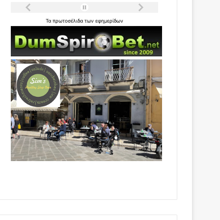
Τα
πρωτοσέλιδα
των
εφημερίδων