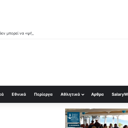
εν μπορεί να «ψήνεται» στο αεροδρόμιo της κ.Γκίκα
κά
Εθνικά
Περίεργα
Αθλητικά
Αρθρα
SalaryW