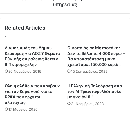
μ
ο
υπηρεσίας
η
ς
"
τ
Σ
ο
ή
Related Articles
υ
μ
Π
ε
ο
ρ
λ
Διαμελισμός του Δήμου
Οινοποιός σε Μητσοτάκη:
α
ε
Κερκυρας για ΑΟΖ ? Θεματα
Δεν τα θέλω τα 4.000 ευρώ –
Δ
μ
Εθνικής ασφαλειας θετει ο
Για αποκατάσταση μόνο
ε
ι
Β.Πετρομιχελης
χρειάζομαι 150.000 ευρώ..
ν
κ
20 Νοεμβρίου, 2018
15 Σεπτεμβρίου, 2023
Ε
ο
ί
ύ
Ολη η αλήθεια που κρύβουν
H Eλληνική Τηλεόραση απο
ν
Ν
για τον Κορωνοιό και το
τον Μ.Τριανταφυλλόπουλο
α
α
ΚΡΑΧ που ερχεται
με ενα twit!!!
ι
υ
ολοταχώς.
21 Νοεμβρίου, 2023
Τ
τ
17 Μαρτίου, 2020
ί
ι
π
κ
ο
ο