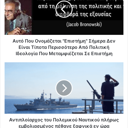
ό
Π
ο
υ
Ο
ν
ο
Αυτό Που Ονομάζεται "Επιστήμη" Σήμερα Δεν
μ
Είναι Τίποτα Περισσότερο Από Πολιτική
ά
Ιδεολογία Που Μεταμφιέζεται Σε Επιστήμη
ζ
ε
Α
τ
ν
α
τ
ι
ι
"
π
Ε
λ
π
ο
ι
ί
σ
α
τ
ρ
Αντιπλοίαρχος του Πολεμικού Ναυτικού πλήρως
ή
χ
εμβολιασμένος πέθανε ξαφνικά εν ώρα