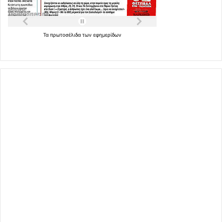
Τα
πρωτοσέλιδα
των
εφημερίδων