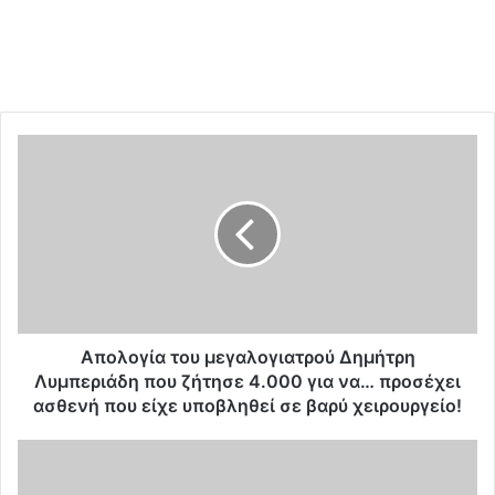
Α
π
ο
λ
ο
γ
ί
α
τ
ο
Απολογία του μεγαλογιατρού Δημήτρη
υ
Λυμπεριάδη που ζήτησε 4.000 για να… προσέχει
μ
ασθενή που είχε υποβληθεί σε βαρύ χειρουργείο!
ε
γ
Γ
α
ι
λ