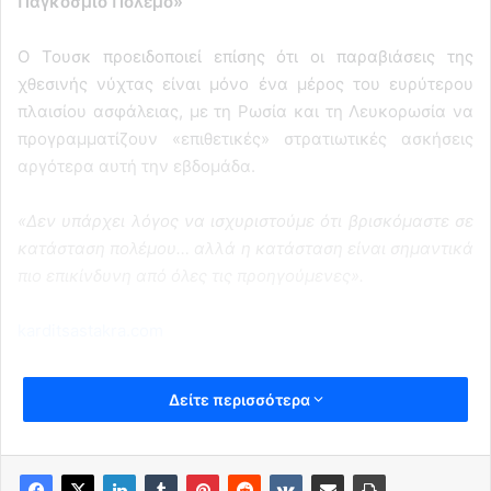
Παγκόσμιο Πόλεμο»
Ο Τουσκ προειδοποιεί επίσης ότι οι παραβιάσεις της
χθεσινής νύχτας είναι μόνο ένα μέρος του ευρύτερου
πλαισίου ασφάλειας, με τη Ρωσία και τη Λευκορωσία να
προγραμματίζουν «επιθετικές» στρατιωτικές ασκήσεις
αργότερα αυτή την εβδομάδα.
«Δεν υπάρχει λόγος να ισχυριστούμε ότι βρισκόμαστε σε
κατάσταση πολέμου… αλλά η κατάσταση είναι σημαντικά
πιο επικίνδυνη από όλες τις προηγούμενες».
karditsastakra.com
Δείτε περισσότερα