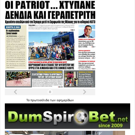
Τα
πρωτοσέλιδα
των
εφημερίδων