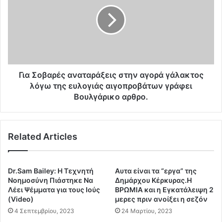
α
ο
Σ
γ
ο
ι
β
α
α
τ
ρ
ρ
έ
ο
ς
Για Σοβαρές αναταράξεις στην αγορά γάλακτος
ύ
α
λόγω της ευλογιάς αιγοπροβάτων γράφει
Δ
ν
Βουλγάρικο αρθρο.
η
α
μ
τ
ή
α
τ
Related Articles
ρ
ρ
ά
η
ξ
Λ
ε
Dr.Sam Bailey: Η Tεχνητή
Αυτα είναι τα “εργα” της
υ
ι
Nοημοσύνη Πιάστηκε Nα
Δημάρχου Κέρκυρας.Η
μ
ς
Λέει Ψέμματα για τους Ιούς
ΒΡΩΜΙΑ και η Εγκατάλειψη 2
π
σ
(Video)
μερες πριν ανοίξει η σεζόν
ε
τ
4 Σεπτεμβρίου, 2023
24 Μαρτίου, 2023
ρ
η