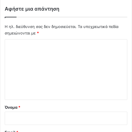
μ
Αφήστε μια απάντηση
ν
η
μ
Η ηλ. διεύθυνση σας δεν δημοσιεύεται.
Τα υποχρεωτικά πεδία
ό
σημειώνονται με
*
ν
ι
Σ
ο
χ
.
.
ό
.
λ
ι
ο
*
Όνομα
*