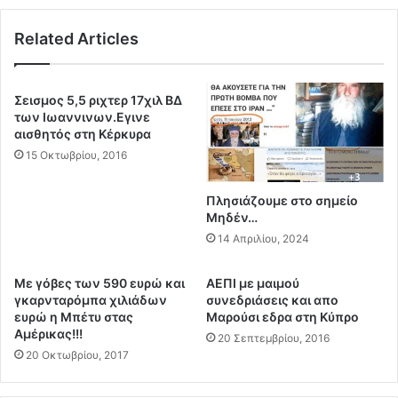
γ
μ
ι
ε
Related Articles
κ
τ
ό
ο
τ
κ
ο
τ
Σεισμος 5,5 ριχτερ 17χιλ ΒΔ
υ
ύ
των Ιωαννινων.Εγινε
π
π
αισθητός στη Κέρκυρα
ρ
η
15 Οκτωβρίου, 2016
ό
μ
γ
α
Πλησιάζουμε στο σημείο
ρ
σ
Μηδέν…
α
τ
14 Απριλίου, 2024
μ
ο
μ
Ι
α
Mε γόβες των 590 ευρώ και
ΑΕΠΙ με μαιμού
ρ
γκαρνταρόμπα χιλιάδων
συνεδριάσεις και απο
α
ά
ευρώ η Μπέτυ στας
Μαρούσι εδρα στη Κύπρο
ν
ν
Αμέρικας!!!
τ
20 Σεπτεμβρίου, 2016
?
20 Οκτωβρίου, 2017
ι
τ
ο