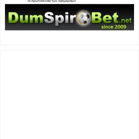
Τα
πρωτοσέλιδα
των
εφημερίδων