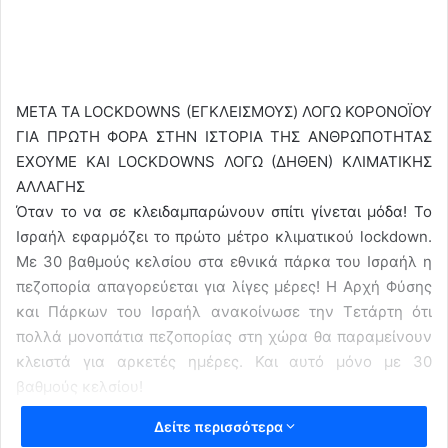
ΜΕΤΑ ΤΑ LOCKDOWNS (ΕΓΚΛΕΙΣΜΟΥΣ) ΛΟΓΩ ΚΟΡΟΝΟΪΟΥ
ΓΙΑ ΠΡΩΤΗ ΦΟΡΑ ΣΤΗΝ ΙΣΤΟΡΙΑ ΤΗΣ ΑΝΘΡΩΠΟΤΗΤΑΣ
ΕΧΟΥΜΕ ΚΑΙ LOCKDOWNS ΛΟΓΩ (ΔΗΘΕΝ) ΚΛΙΜΑΤΙΚΗΣ
ΑΛΛΑΓΗΣ
Όταν το να σε κλειδαμπαρώνουν σπίτι γίνεται μόδα! Το
Ισραήλ εφαρμόζει το πρώτο μέτρο κλιματικού lockdown.
Με 30 βαθμούς κελσίου στα εθνικά πάρκα του Ισραήλ η
πεζοπορία απαγορεύεται για λίγες μέρες! Η Αρχή Φύσης
και Πάρκων του Ισραήλ ανακοίνωσε την Τετάρτη ότι
πολλά μονοπάτια πεζοπορίας στη χώρα θα παραμείνουν
κλειστά για αρκετές ημέρες. Και αυτό μόνο με 30
βαθμούς κελσίου!
Γιατί για πρώτη φορά στην ιστορία της ανθρωπότητας
Δείτε περισσότερα
παίρνονται σε μια χώρα τέτοια μέτρα; Είναι σαφές ότι