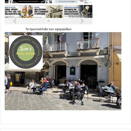
Τα
πρωτοσέλιδα
των
εφημερίδων