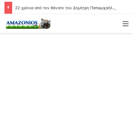
22 χρόνια από τον θάνατο του Δημήτρη Παπαμιχαήλ.. Η ανάρτηση της Φίνος Φιλμ για το «γοητευτικό λεβεντόπαιδο του ελληνικού σινεμά»
Μ