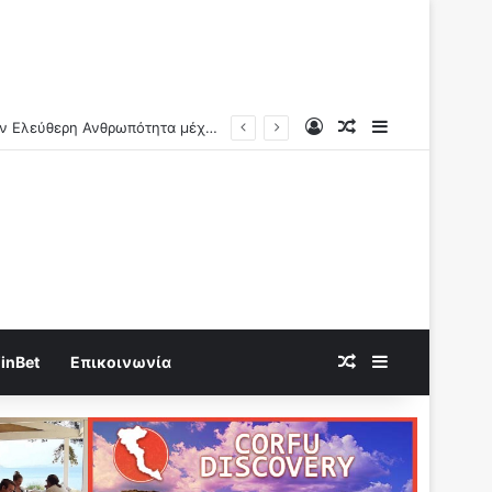
Log In
Random Article
Sidebar
Ν.Αντωνιάδης: Γνώριζαν τι συνέβαινε..Η πραγματική αιτία των αιφνίδιων θανάτων θα βεβαιώνεται και ερχονται οι μέγιστες ποινές!!
Random Article
Sidebar
inBet
Επικοινωνία