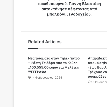
τ
πρωθυπουργού, Γιάννη Βλαστάρη
ο
αυτοκτόνησε πέφτοντας από
υ
μπαλκόνι ξενοδοχείου.
ε
ξ
’
α
π
Related Articles
ο
ρ
ρ
ή
Νεα ταΐσματα στον Τηλε-Γιατρό
Απαραδεκτη
– Ψάλτη Τσιόδρα απο το Κούλη
όπου θα γίν
τ
..100.555.00 ευρω για Μελέτες
τέως Βασιλ
ω
!!!EΓΓΡΑΦΑ
Τρέχουν να
ν
ασυμμάζευ
14 Φεβρουαρίου, 2024
τ
13 Ιανουαρ
ο
υ
π
ρ
ω