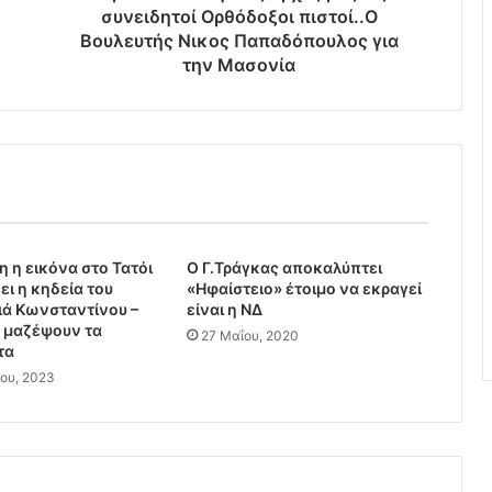
σ
συνειδητοί Ορθόδοξοι πιστοί..Ο
η
Βουλευτής Νικος Παπαδόπουλος για
σ
την Μασονία
τ
ι
ς
α
ρ
χ
έ
ς
 η εικόνα στο Τατόι
μ
Ο Γ.Τράγκας αποκαλύπτει
ει η κηδεία του
«Ηφαίστειο» έτοιμο να εκραγεί
α
ιά Κωνσταντίνου –
είναι η ΝΔ
ς
 μαζέψουν τα
ω
27 Μαΐου, 2020
τα
ς
ίου, 2023
σ
υ
ν
ε
ι