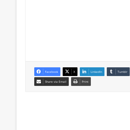
Facebook
X
LinkedIn
Tumblr
Share via Email
Print