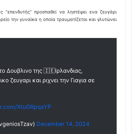
ας “επενδυτής” προσπαθεί να ληστέψει ενα ζευγάρι
ρείο την γυναίκα η οποία τραυματίζεται και γλυτώνει
 Δουβλινο της 🇮🇪Ιρλανδιας,
ο ζευγαρι και ριχνει την Γιαγια σε
ter.com/XtuGRpqsYP
EvgeniosTzav)
December 14, 2024