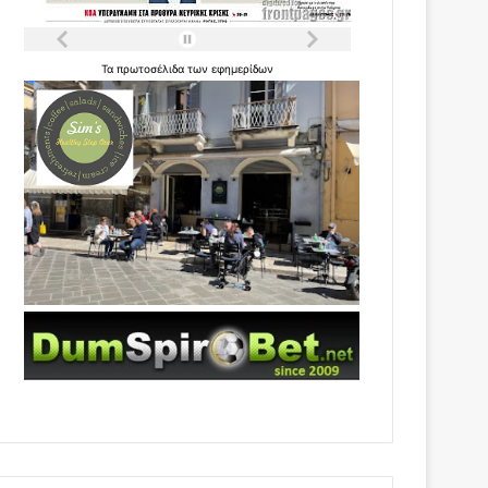
Τα
πρωτοσέλιδα
των
εφημερίδων