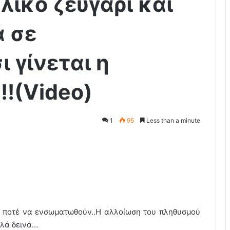
λικο ζευγάρι και
ά σε
 γίνεται η
!(Video)
1
95
Less than a minute
ι ποτέ να ενσωματωθούν..Η αλλοίωση του πληθυσμού
λλά δεινά…