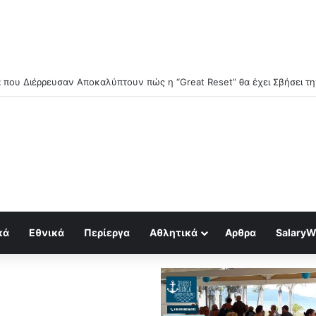
κά
Εθνικά
Περίεργα
Αθλητικά
Αρθρα
SalaryW