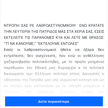
ΝΤΡΟΠΗ ΣΑΣ ΡΕ ΛΑΘΡΟΑΣΤΥΝΟΜΙΚΟΙ!!! ΕΝΩ ΚΡΑΤΑΤΕ
ΤΗΝ ΛΕΥΤΕΡΙΑ ΤΗΣ ΠΑΤΡΙΔΟΣ ΜΑΣ ΣΤΑ ΧΕΡΙΑ ΣΑΣ, ΕΣΕΙΣ
ΕΚΤΕΛΕΙΤΕ ΤΙΣ ΠΑΡΑΝΟΜΕΣ ΚΥΑ ΚΑΙ ΛΕΤΕ ΜΕ ΘΡΑΣΟΣ:
“ΤΊ ΝΑ ΚΑΝΟΥΜΕ;” “ΕΚΤΕΛΟΥΜΕ ΕΝΤΟΛΕΣ”
Εσείς οι λαθροαστυνομικοί ήθελα να ήξερα δεν
εντρέπεστε, δεν αισχύνεστε, που ενώ οι ανθέλληνες
χαζαροοβραίοι πολιτικάντηδες, με το πρώτο μνημόνιο
παρέδωσαν την Εθνική μας Κυριαρχία κ τα πολιτικά
δικαιώματα των Ελλήνων πολιτών στους Δανειστές κ
οδήγησαν την Πατρίδα μας υπό γερμανική κατοχή και ως
εκ τούτου έχει καταντήσει με τα επαχθή μνημόνια η
“ζητιάνα” της βάρβαρης Ευρώπης, καθώς και
ο ελληνικός λαός έχει φτωχοποιηθεί και κακοποιηθεί
Δείτε περισσότερα
βαναύσως με την μείωση μισθών και συντάξεων, με την