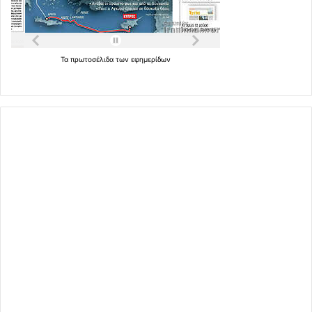
Τα
πρωτοσέλιδα
των
εφημερίδων