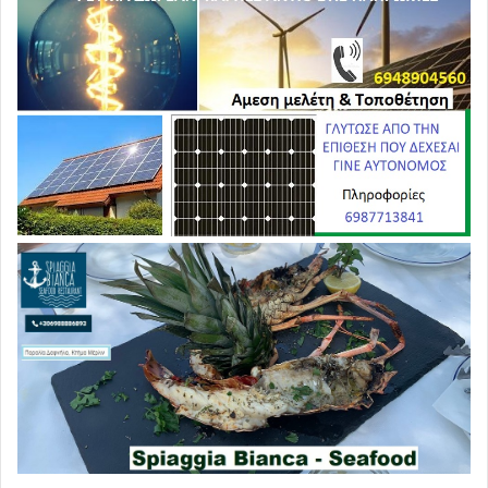
σκληρή!!
Δεν το χωράει το ξερό κεφάλι σας…!!! Συνεργαστείτε με
το Ανώτατο Τριαδικό Νομοθετικό Εκτελεστικό και
Δικαστικό Συμβούλιο του Έθνους των Ελλήνων και τον
Πρόεδρο μας Γρηγόριο Χαραλαμπίδη, ο οποίος ως
άνθρωπος Του Θεού, θα σας αναγνωρίσει αυτό που θα
κάνετε και θα σας συγχωρήσει όλες τις ατασθαλίες σας
εις βάρος του Έθνους των Ελλήνων και θα έχετε μισθό ή
σύνταξη για τις ανάγκες Αξιοπρεπέστατης Διαβίωσης.
Δεν θα έχετε κανένα οικονομικο πρό-βλημα και οι
οικογένειές σας θα είναι τότε υπερήφανες για εσάς, αλλά
και Εμείς φυσικά. Σκεφθείτε σωστά και…Ελληνικά !!!
Κωνσταντίνος Τοπαλίδης