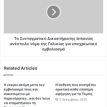
i
Σ
d
υ
.
ν
.
τ
Α
α
π
γ
ε
μ
δ
α
Το Συνταγματικό Δικαστήριοτης Ισπανίας
ε
τ
ανέστειλε νόμο της Γαλικίας για υποχρεωτικό
ί
ι
εμβολιασμό
χ
κ
θ
ό
η
Δ
α
Related Articles
ι
π
κ
ο
α
ν
σ
4 νεκροι ακόμη μετα τον
Η έκθεση που ανατρέπει
ε
τ
εμβολιασμό τους και
οριστικά κάθε επίσημη
α
ή
σακατεμένοι με
αφήγηση για τα Τέμπη
Ν
ρ
παρενέργειες…και δεν λενε
17 Δεκεμβρίου, 2025
ε
να σταματήσουν τη
ι