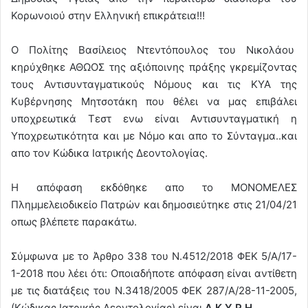
Κορωνοιού στην Ελληνική επικράτεια!!!
Ο Πολίτης Βασίλειος Ντεντόπουλος του Νικολάου
κηρύχθηκε ΑΘΩΟΣ της αξιόποινης πράξης γκρεμίζοντας
τους Αντισυνταγματικούς Νόμους και τις ΚΥΑ της
Κυβέρνησης Μητσοτάκη που θέλει να μας επιβάλει
υποχρεωτικά Τεστ ενω είναι Αντισυνταγματική η
Υποχρεωτικότητα και με Νόμο και απο το Σύνταγμα..και
απο τον Κώδικα Ιατρικής Δεοντολογίας.
Η απόφαση εκδόθηκε απο το ΜΟΝΟΜΕΛΕΣ
Πλημμελειοδικείο Πατρών και δημοσιεύτηκε στις 21/04/21
οπως βλέπετε παρακάτω.
Σύμφωνα με το Άρθρο 338 του Ν.4512/2018 ΦΕΚ 5/Α/17-
1-2018 που λέει ότι: Οποιαδήποτε απόφαση είναι αντίθετη
με τις διατάξεις του Ν.3418/2005 ΦΕΚ 287/Α/28-11-2005,
(Κώδικας Ιατρικής Δεοντολογίας) είναι
Α Κ Υ Ρ Η
.