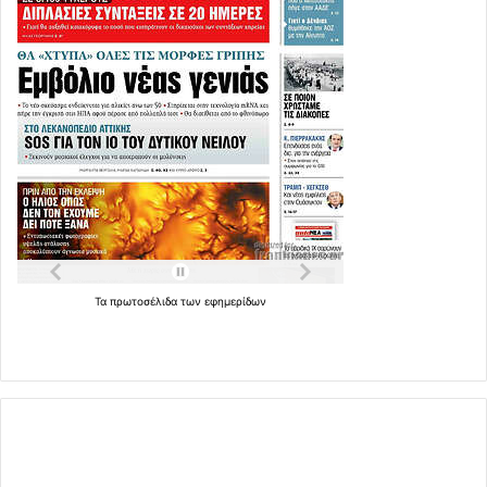
Τα
πρωτοσέλιδα
των
εφημερίδων