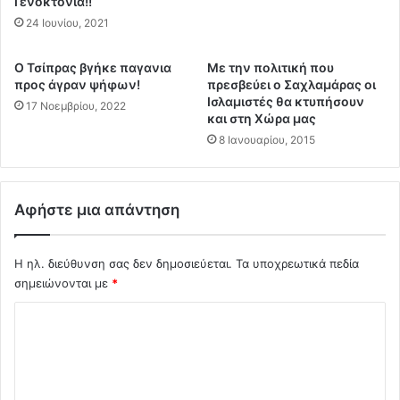
Γενοκτονία!!
κ
ο
ρ
τ
24 Ιουνίου, 2021
ο
η
ψ
ς
Ο Τσίπρας βγήκε παγανια
Mε την πολιτική που
ί
Ι
προς άγραν ψήφων!
πρεσβεύει ο Σαχλαμάρας οι
α
σ
Ισλαμιστές θα κτυπήσουν
17 Νοεμβρίου, 2022
θ
π
και στη Χώρα μας
α
α
8 Ιανουαρίου, 2015
ν
ν
ο
ί
ύ
α
σ
Αφήστε μια απάντηση
ς
α
α
ς
ν
Η ηλ. διεύθυνση σας δεν δημοσιεύεται.
Τα υποχρεωτικά πεδία
σ
έ
τ
σημειώνονται με
*
σ
ο
τ
Σ
Α
ε
ι
ι
χ
γ
λ
ό
ι
ε
ο
λ
ν