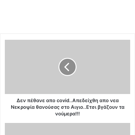
Δ
ε
ν
π
έ
θ
α
ν
ε
α
Δεν πέθανε απο covid..Απεδείχθη απο νεα
π
Νεκροψία θανούσας στο Αιγιο..Ετσι βγάζουν τα
ο
νούμερα!!!
c
o
Τ
v
ο