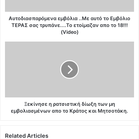
σ
π
α
Αυτοδιασπαρόμενα εμβόλια ..Mε αυτό το Εμβόλιο
ρ
ΤΕΡΑΣ σας τρυπάνε....Το ετοίμαζαν απο το 18!!!
ό
(Video)
μ
ε
Ξ
ν
ε
α
κ
ε
ί
μ
ν
β
η
ό
σ
λ
ε
ι
η
α
ρ
Ξεκίνησε η ρατσιστική δίωξη των μη
.
α
εμβολιασμένων απο το Κράτος και Μητσοτάκη.
.
τ
M
σ
ε
ι
α
Related Articles
σ