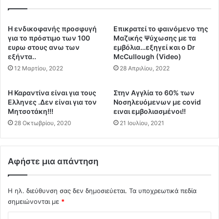
υ
τ
τ
ι
ό
κ
Η ενδικοφανής προσφυγή
Επικρατεί το φαινόμενο της
τ
ή
για το πρόστιμο των 100
Μαζικής Ψύχωσης με τα
ο
δ
ευρω στους ανω των
εμβόλια…εξηγεί και ο Dr
Ε
εξήντα..
McCullough (Video)
ί
μ
ω
12 Μαρτίου, 2022
28 Απριλίου, 2022
β
ξ
ό
η
Η Καραντίνα είναι για τους
Στην Αγγλία το 60% των
λ
τ
Ελληνες .Δεν είναι για τον
Νοσηλευόμενων με covid
ι
ω
Μητσοτάκη!!!
ειναι εμβολιασμένοι!!
ο
ν
28 Οκτωβρίου, 2020
21 Ιουλίου, 2021
Τ
μ
Ε
η
Ρ
ε
Α
μ
Αφήστε μια απάντηση
Σ
β
σ
ο
α
λ
Η ηλ. διεύθυνση σας δεν δημοσιεύεται.
Τα υποχρεωτικά πεδία
ς
ι
σημειώνονται με
*
τ
α
Σ