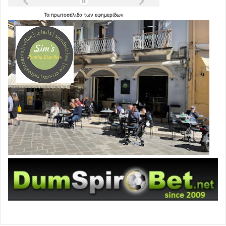
Τα
πρωτοσέλιδα
των
εφημερίδων