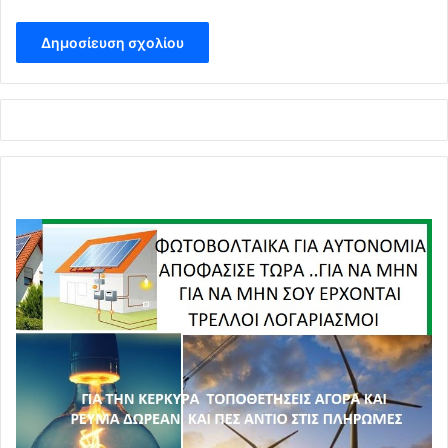
τον πληθυσμό, παραλείποντας την ίδια ώρα να ενεργήσει
προς την κατεύθυνση της προμήθειας φαρμακευτικών
αγωγών για την αντιμετώπιση της νόσου στα πρώτα
στάδια της εμφάνισης συμπτωμάτων.
Αρχικά, υπήρξε καθησυχασμός του πληθυσμού, δια της
διαβεβαίωσης των πολιτών ότι ο εμβολιασμός δεν θα
ήταν υποχρεωτικός, καίτοι η ίδια η κυβέρνηση είχε
εκδώσει την Πράξη Νομοθετικού Περιεχομένου της 25ης
Φεβρουαρίου 2020,
πριν την κήρυξη της πανδημίας από τον Π.Ο.Υ. την 11η
Μαρτίου 2020, δια της οποίας προβλέφθηκε, μεταξύ
άλλων υποχρεωτικοτήτων, και αυτή του εμβολιασμού.
Εν συνεχεία, υπήρξε γιγαντιαία «πλύση εγκεφάλου» των
πολιτών από τα συστημικά Μ.Μ.Ε.,
για τον εμβολιασμό τους, εν μέσω μάλιστα έξαρσης του
ιού, όπερ επιστημονικά απαράδεκτο, ενώ όταν προφανώς
δεν λειτούργησε η πειθώ,
προστέθηκε μία ευρύτατη, σε όλους τους εργασιακούς