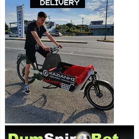
αναλύσεις, δεδομένα, στοιχεία, μελέτες, συμπεράσματα
και παραπομπές, των τριών κατά τα άνω ομάδων.
Μετά την επίδοσή της, το μεταφρασμένο στην αγγλική
γλώσσα κείμενό της, με τα σχετικά αποδεικτικά
επιδόσεως, θα σταλεί στο εξωτερικό στις αρμόδιες για το
περιεχόμενό της διευθύνσεις στην Ευρώπη και στις Η.Π.Α.
ΔΙΑ ΤΑΥΤΑ
Και με την επιφύλαξη παντός νομίμου δικαιώματός μας
ΣΑΣ ΑΝΑΦΕΡΟΥΜΕ τα ανωτέρω αδιαμφισβήτητα
επιστημονικά δεδομένα, στοιχεία και συμπεράσματα, τα
οποία αποδεικνύουν, αφενός την αναποτελεσματικότητα
σε μεγάλο βαθμό των εμβολίων έναντι της Covid-19,
αφετέρου την επικινδυνότητά τους, για την υγεία και τη
ζωή των πολιτών.
ΚΑΤΑΓΓΕΛΟΥΜΕ την παρά ταύτα έναρξη και συνέχιση
μέχρι και σήμερα του εμβολιαστικού προγράμματος,
χωρίς την ενημέρωση των πολιτών για τους κατά τα άνω
κινδύνους για την υγεία και τη ζωή τους.