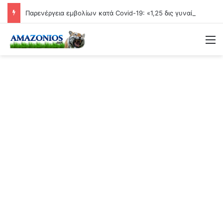
Παρενέργεια εμβολίων κατά Covid-19: «1,25 δις γυναίκες θα τεκνοποιήσουν ένα είδος ανθρώπου που δεν έχει υπάρξει μέχρι στιγμής»
Μ