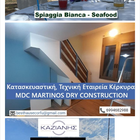
επιστημονικών αναλύσεων, δεδομένων, στοιχείων,
μελετών και συμπερασμάτων, με αντίστοιχα
επιστημονικά δεδομένα και στοιχεία, μελέτες και
συμπεράσματα.
Πρέπει να ληφθεί σοβαρά υπόψη το γεγονός ότι, μετά την
επίδοση της παρούσης, θα συνταχθούν με το «δια ταύτα»
αυτής, χιλιάδες πολίτες από όλους τους εργασιακούς
χώρους.
Είναι ίσως από τις ελάχιστες περιπτώσεις στην ιστορία
της χώρας, αν όχι η μοναδική, όπου η μαζικότητα της
αντίδρασης συνδυάζεται με την ΟΥΣΙΑ,
δεδομένου ότι εν προκειμένω η αντίδραση του κόσμου
που θα συνταχθεί με το «δια ταύτα» της παρούσης, δεν θα
περιορίζεται απλά και μόνο στην υποχρεωτικότητα του
εμβολιασμού, αλλά θα στοχεύει στην καρδιά του
προβλήματος, που δεν είναι άλλη από τα ίδια τα εμβόλια
και τη δράση τους.
Το κείμενο της παρούσης περιλαμβάνει τις επιστημονικές