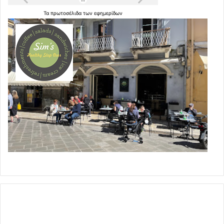
υγεία και η ζωή τους από τα συγκεκριμένα εμβόλια.
ΑΛΛΩΣ ,
Τα
πρωτοσέλιδα
των
εφημερίδων
ΣΑΣ ΚΑΛΟΥΜΕ να απαντήσετε στην παρούσα ΕΝΤΟΣ
ΔΙΟΡΙΑΣ ΔΥΟ ΕΡΓΑΣΙΜΩΝ ΗΜΕΡΩΝ, αντικρούοντας το
περιεχόμενό της, η αντίκρουση δε αυτή να είναι
επιστημονικά τεκμηριωμένη με αντίστοιχα επιστημονικά
δεδομένα και στοιχεία, μελέτες και συμπεράσματα.
ΣΑΣ ΔΗΛΩΝΟΥΜΕ ότι η άπρακτη παρέλευση της ανωτέρω
διορίας, θα συνιστά σιωπηρή αποδοχή του περιεχομένου
της παρούσης, και ομολογία ότι το σύνολο των
συμπερασμάτων αυτής απολύτως ορθά.
Πείστε μας ότι δεν ισχύουν αυτά που αναφέρουμε και
καταγγέλλουμε, και εντάξτε και …εμάς στην
εμβολιαστική εκστρατεία.
Αλλιώς, διακόψτε τη…
Με τη ρητή επιφύλαξη παντός νομίμου δικαιώματός μου,
αρμόδιος Δικαστικός Επιμελητής παραγγέλλεται να
επιδώσει την παρούσα