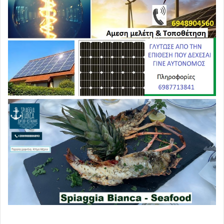
χώρους, εκβιαστική κατ’ ουσίαν, πρακτική έναντι των
εργαζομένων, ακολούθως εφαρμόστηκε μία έμμεση
εκβιαστική πρακτική, δια του διαχωρισμού της κοινωνίας
σε πολίτες δύο κατηγοριών,
πατρικίων εμβολιασμένων και πληβείων ανεμβολίαστων,
με την πρόβλεψη πλήθους «προνομίων» στους πρώτους,
και τέλος, όλες τις ανωτέρω προσπάθειες και πρακτικές,
διαδέχθηκε η εφαρμογή της «τελικής λύσης», ήτοι της
εφαρμογής της υποχρεωτικότητας του εμβολιασμού,
την οποία μετ’ επιτάσεως αποκήρυτταν μέχρι πρότινος οι
εκπρόσωποι της κυβέρνησης, μηδέ του αρμοδίου
Υπουργού Υγείας και του ιδίου του Πρωθυπουργού
εξαιρουμένων.
Δια της παρούσης εξωδίκου αναφοράς – καταγγελίας –
αιτήματος – προσκλήσεων – δηλώσεων,
ζητάμε πολύ απλά την ανατροπή των επιστημονικών
αναλύσεων, δεδομένων, στοιχείων, μελετών και
συμπερασμάτων που εκτίθενται σε αυτή, εφόσον αυτό