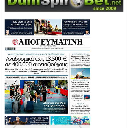
ΚΑΤΑΓΓΕΛΛΟΥΜΕ την όχι απλά και μόνο συνέχιση κατά
τα άνω του εμβολιαστικού προγράμματος, αλλά
επιπλέον, αφενός τις εκβιαστικές πρακτικές που
ασκούνται στους πάσης φύσεως εργασιακούς χώρους,
και από τα ίδια τα κυβερνητικά στελέχη, καθώς και τον
διαχωρισμό των πολιτών σε δύο κατηγορίες, πατρικίων
εμβολιασμένων και πληβείων ανεμβολίαστων, αφετέρου
την υποχρεωτικότητα του εμβολιασμού, η οποία
νομοθετήθηκε ήδη από την 25.2.2020, πριν καν την
κήρυξη της πανδημίας από τον Παγκόσμιο Οργανισμό
Υγείας, και ήδη αποφασίστηκε η εφαρμογής της, κατ’
αρχήν στο υγειονομικό προσωπικό της χώρας, στο οποίο
ανήκουμε και εμείς.
ΑΙΤΟΥΜΕΘΑ την άμεση διακοπή του εμβολιαστικού
προγράμματος, άλλως τη συνέχισή του σε αποκλειστικά
εθελοντικό επίπεδο, με την πλήρη ενημέρωση των
πολιτών για τους κινδύνους που κατά τα άνω διατρέχει η