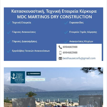
είναι δυνατόν, ώστε να προσθέσετε και …εμάς σε αυτούς
που θα συμβάλουν στην εκστρατεία εμβολιασμού.
Άλλως, όμως, και εφόσον δεν υπάρχει ουσιαστικός
επιστημονικός αντίλογος στα κάτωθι εκτιθέμενα,
απαιτούμε την άμεση διακοπή του εμβολιαστικού
προγράμματος, δεδομένου ότι η μη αντίκρουση της
παρούσης,
θα συνιστά από τους αποδέκτες της σιωπηρή αποδοχή
του περιεχομένου της και ομολογία ότι τα συμπεράσματά
της είναι απολύτως ορθά.
Προς τον σκοπό αυτό, άλλωστε, θέτουμε διορία στους
αποδέκτες της παρούσης, δύο εργασίμων ημερών,
προκειμένου να απαντήσετε και να ανατρέψετε κατά τα
άνω το περιεχόμενο της παρούσης.
Είναι αυτονόητο, ότι η ανατροπή αυτή δεν νοείται να
είναι αφοριστική και γενικόλογη,
αλλά επιβάλλεται να συνοδεύεται από επιστημονικά
τεκμηριωμένη αντίκρουση των εκτιθέμενων