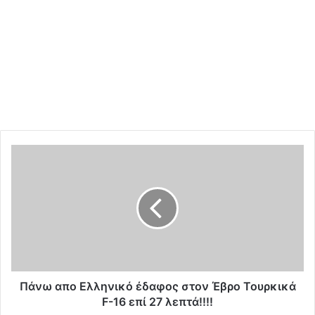
Π
ά
ν
ω
α
π
ο
Ε
λ
λ
Πάνω απο Ελληνικό έδαφος στον Έβρο Τουρκικά
η
F-16 επί 27 λεπτά!!!!
ν