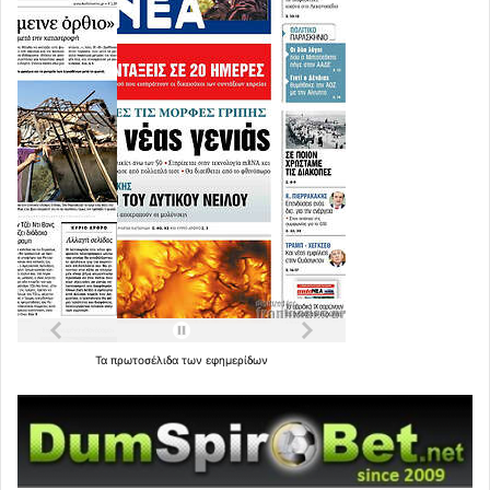
Τα
πρωτοσέλιδα
των
εφημερίδων