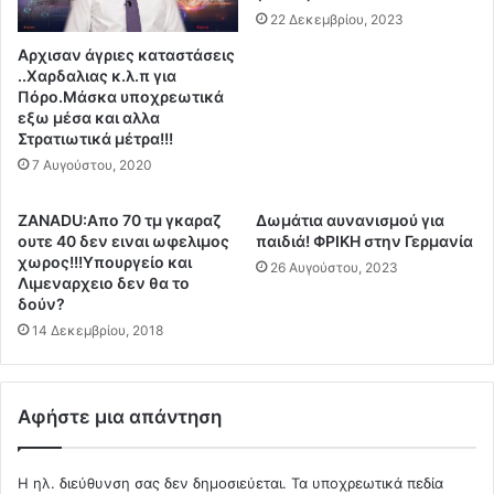
κ
σ
22 Δεκεμβρίου, 2023
ι
τ
Αρχισαν άγριες καταστάσεις
κ
α
..Χαρδαλιας κ.λ.π για
ά
σ
Πόρο.Μάσκα υποχρεωτικά
F
π
εξω μέσα και αλλα
-
ί
Στρατιωτικά μέτρα!!!
1
τ
7 Αυγούστου, 2020
6
ι
ε
α
ΖΑΝΑDU:Απο 70 τμ γκαραζ
Δωμάτια αυνανισμού για
π
μ
ουτε 40 δεν ειναι ωφελιμος
παιδιά! ΦΡΙΚΗ στην Γερμανία
ί
α
χωρος!!!Υπουργείο και
26 Αυγούστου, 2023
2
ς
Λιμεναρχειο δεν θα το
7
.
δούν?
λ
.
14 Δεκεμβρίου, 2018
ε
.
π
Α
τ
ν
ά
τ
Αφήστε μια απάντηση
!
έ
!
χ
!
ε
Η ηλ. διεύθυνση σας δεν δημοσιεύεται.
Τα υποχρεωτικά πεδία