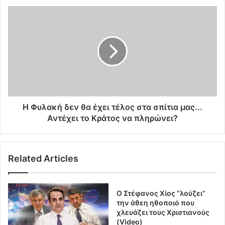
ι
Η
κ
Φ
ό
υ
έ
λ
δ
α
α
κ
φ
ή
ο
δ
ς
ε
σ
ν
Η Φυλακή δεν θα έχει τέλος στα σπίτια μας...
τ
θ
Αντέχει το Κράτος να πληρώνει?
ο
α
ν
έ
Έ
χ
Related Articles
β
ε
ρ
ι
ο
τ
Τ
έ
Ο Στέφανος Χίος “λούζει”
ο
λ
την άθεη ηθοποιό που
υ
ο
χλευάζει τους Χριστιανούς
ρ
(Video)
ς