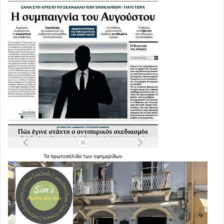
Τα
πρωτοσέλιδα
των
εφημερίδων