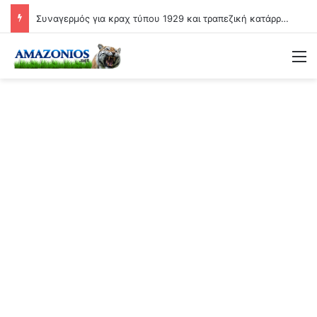
Συναγερμός για κραχ τύπου 1929 και τραπεζική κατάρρευση
Μ