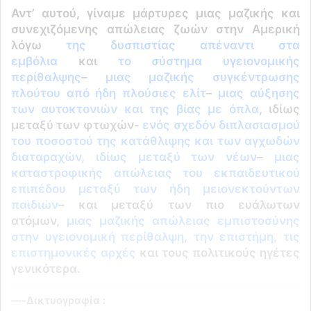
Αντ’ αυτού, γίναμε μάρτυρες μιας μαζικής και
συνεχιζόμενης απώλειας ζωών στην Αμερική
λόγω
της δυσπιστίας απέναντι στα
εμβόλια
και
το σύστημα υγειονομικής
περίθαλψης
–
μιας μαζικής συγκέντρωσης
πλούτου από ήδη πλούσιες ελίτ
–
μιας αύξησης
των αυτοκτονιών και της βίας με όπλα
, ιδίως
μεταξύ των φτωχών-
ενός σχεδόν διπλασιασμού
του ποσοστού της κατάθλιψης και των αγχωδών
διαταραχών, ιδίως μεταξύ των νέων
–
μιας
καταστροφικής απώλειας του εκπαιδευτικού
επιπέδου μεταξύ των ήδη μειονεκτούντων
παιδιών
– και μεταξύ των πιο ευάλωτων
ατόμων,
μιας μαζικής απώλειας εμπιστοσύνης
στην υγειονομική περίθαλψη
,
την επιστήμη, τις
επιστημονικές αρχές
και τους πολιτικούς ηγέτες
γενικότερα.
—-
Δικτυογραφία :