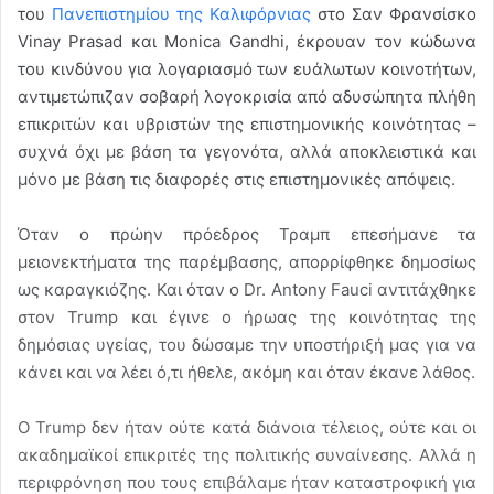
του
Πανεπιστημίου της Καλιφόρνιας
στο Σαν Φρανσίσκο
Vinay Prasad και Monica Gandhi, έκρουαν τον κώδωνα
του κινδύνου για λογαριασμό των ευάλωτων κοινοτήτων,
αντιμετώπιζαν σοβαρή λογοκρισία από αδυσώπητα πλήθη
επικριτών και υβριστών της επιστημονικής κοινότητας –
συχνά όχι με βάση τα γεγονότα, αλλά αποκλειστικά και
μόνο με βάση τις διαφορές στις επιστημονικές απόψεις.
Όταν ο πρώην πρόεδρος Τραμπ επεσήμανε τα
μειονεκτήματα της παρέμβασης, απορρίφθηκε δημοσίως
ως καραγκιόζης. Και όταν ο Dr. Antony Fauci αντιτάχθηκε
στον Trump και έγινε ο ήρωας της κοινότητας της
δημόσιας υγείας, του δώσαμε την υποστήριξή μας για να
κάνει και να λέει ό,τι ήθελε, ακόμη και όταν έκανε λάθος.
Ο Trump δεν ήταν ούτε κατά διάνοια τέλειος, ούτε και οι
ακαδημαϊκοί επικριτές της πολιτικής συναίνεσης. Αλλά η
περιφρόνηση που τους επιβάλαμε ήταν καταστροφική για