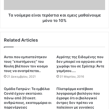
ς
ρ
Γ
α
Α
ε
Τα νούμερα είναι τεράστια και εμεις μαθαίνουμε
Δ
ί
μόνο το 10%
Α
ν
μ
α
ε
ι
Related Articles
τ
τ
α
ε
τ
ρ
ι
ά
Αυτοι που εμπιστεύτηκαν
Αγρότης της Ειδομένης που
ς
σ
τους “επιστήμονες” του
δεν μπορεί να οργώσει στο
α
τ
Κουλη βλέπουν τον κοσμο
χωράφι του σε Σρόιτερ: Άντε
π
τους να ανατρέπεται..
γαμήσου…..
ι
ο
α
21 Δεκεμβρίου, 2021
31 Μαρτίου, 2016
κ
κ
α
α
Ομάδα Γιατρών: Τα εμβόλια
Πλατφόρμα κατέβασε
λ
ι
Covid έχουν σκοτώσει
λογαριασμό βιολόγου που
ύ
ε
πάνω από 20 εκατ.
έγραψε ότι οι βιολογικοί
ψ
μ
ανθρώπους, εκατομμύρια οι
άντρες δεν πρέπει να
ε
ε
παρενέργειες
παλεύουν με γυναίκες