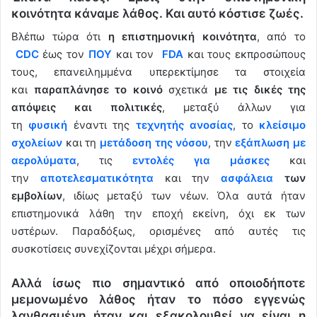
κοινότητα κάναμε λάθος. Και αυτό κόστισε ζωές.
Βλέπω τώρα ότι
η επιστημονική κοινότητα
, από το
CDC
έως τον
ΠΟΥ
και τον
FDA
και τους εκπροσώπους
τους, επανειλημμένα υπερεκτίμησε τα στοιχεία
και
παραπλάνησε το κοινό
σχετικά
με τις δικές της
απόψεις και πολιτικές
, μεταξύ άλλων για
τη
φυσική
έναντι της
τεχνητής ανοσίας
, το
κλείσιμο
σχολείων
και τη
μετάδοση της νόσου
, την
εξάπλωση με
αερολύματα
, τις
εντολές για μάσκες
και
την
αποτελεσματικότητα
και την
ασφάλεια
των
εμβολίων
, ιδίως μεταξύ των νέων. Όλα αυτά ήταν
επιστημονικά λάθη την εποχή εκείνη, όχι εκ των
υστέρων. Παραδόξως, ορισμένες από αυτές τις
συσκοτίσεις συνεχίζονται μέχρι σήμερα.
Αλλά ίσως πιο σημαντικό από οποιοδήποτε
μεμονωμένο λάθος ήταν το πόσο εγγενώς
λανθασμένη ήταν και εξακολουθεί να είναι η