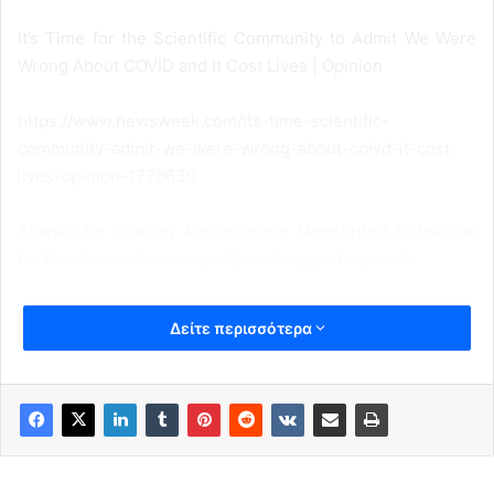
It’s Time for the Scientific Community to Admit We Were
Wrong About COVID and It Cost Lives | Opinion
https://www.newsweek.com/its-time-scientific-
community-admit-we-were-wrong-about-coivd-it-cost-
lives-opinion-1776630
Thanks for reading Apollodoros’s Newsletter! Subscribe
for free to receive new posts and support my work.
Δείτε περισσότερα