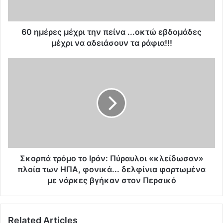
ς
μ
έ
60 ημέρες μέχρι την πείνα ...οκτώ εβδομάδες
χ
μέχρι να αδειάσουν τα ράφια!!!
ρ
ι
Σ
τ
κ
η
ο
ν
ρ
π
π
ε
ά
ί
τ
ν
ρ
α
ό
.
μ
Σκορπά τρόμο το Ιράν: Πύραυλοι «κλείδωσαν»
.
ο
πλοία των ΗΠΑ, φονικά... δελφίνια φορτωμένα
.
τ
με νάρκες βγήκαν στον Περσικό
ο
ο
κ
Ι
τ
ρ
ώ
Related Articles
ά