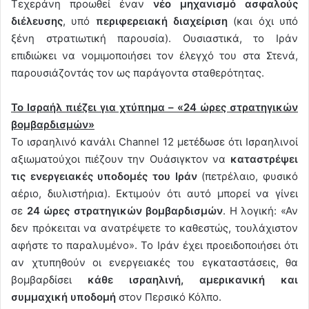
Τεχεράνη προωθεί έναν
νέο μηχανισμό ασφαλούς
διέλευσης
, υπό
περιφερειακή διαχείριση
(και όχι υπό
ξένη στρατιωτική παρουσία). Ουσιαστικά, το Ιράν
επιδιώκει να νομιμοποιήσει τον έλεγχό του στα Στενά,
παρουσιάζοντάς τον ως παράγοντα σταθερότητας.
Το Ισραήλ πιέζει για χτύπημα – «24 ώρες στρατηγικών
βομβαρδισμών»
Το ισραηλινό κανάλι Channel 12 μετέδωσε ότι Ισραηλινοί
αξιωματούχοι πιέζουν την Ουάσιγκτον να
καταστρέψει
τις ενεργειακές υποδομές του Ιράν
(πετρέλαιο, φυσικό
αέριο, διυλιστήρια). Εκτιμούν ότι αυτό μπορεί να γίνει
σε
24 ώρες στρατηγικών βομβαρδισμών
. Η λογική: «Αν
δεν πρόκειται να ανατρέψετε το καθεστώς, τουλάχιστον
αφήστε το παραλυμένο». Το Ιράν έχει προειδοποιήσει ότι
αν χτυπηθούν οι ενεργειακές του εγκαταστάσεις, θα
βομβαρδίσει
κάθε ισραηλινή, αμερικανική και
συμμαχική υποδομή
στον Περσικό Κόλπο.