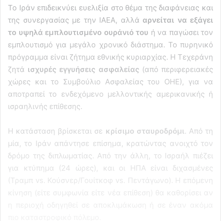
Το Ιράν επιδεικνύει ευελιξία στο θέμα της διαφάνειας και
της συνεργασίας με την IAEA, αλλά
αρνείται να εξάγει
το υψηλά εμπλουτισμένο ουράνιό του
ή να παγώσει τον
εμπλουτισμό για μεγάλο χρονικό διάστημα. Το πυρηνικό
πρόγραμμα είναι ζήτημα εθνικής κυριαρχίας. Η Τεχεράνη
ζητά
ισχυρές εγγυήσεις ασφαλείας
(από περιφερειακές
χώρες και το Συμβούλιο Ασφαλείας του ΟΗΕ), για να
αποτραπεί το ενδεχόμενο μελλοντικής αμερικανικής ή
ισραηλινής επίθεσης.
Η κατάσταση βρίσκεται σε
κρίσιμο σταυροδρόμι
. Από τη
μία, το Ιράν απάντησε επίσημα, κρατώντας ανοιχτό τον
δρόμο της διπλωματίας. Από την άλλη, το Ισραήλ πιέζει
για κτύπημα (24 ώρες), και οι ΗΠΑ είναι διχασμένες
(Τραμπ vs. Κούσνερ/Γουίτκοφ vs. Πεντάγωνο). Η επόμενη
κίνηση (είτε συμφωνία είτε νέα επίθεση) θα καθορίσει αν
η περιοχή οδηγηθεί σε αποκλιμάκωση ή σε έναν ακόμα
πιο καταστροφικό πόλεμο.