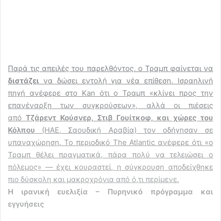
Παρά τις απειλές του παρελθόντος, ο Τραμπ φαίνεται να
διστάζει
να δώσει εντολή για νέα επίθεση. Ισραηλινή
πηγή ανέφερε στο Kan ότι ο Τραμπ «κλίνει προς την
επανέναρξη των συγκρούσεων», αλλά οι πιέσεις
από
Τζάρεντ Κούσνερ, Στιβ Γουίτκοφ, και χώρες του
Κόλπου
(ΗΑΕ, Σαουδική Αραβία) τον οδήγησαν σε
υπαναχώρηση. Το περιοδικό The Atlantic ανέφερε ότι «ο
Τραμπ θέλει πραγματικά, πάρα πολύ να τελειώσει ο
πόλεμος» — έχει κουραστεί, η σύγκρουση αποδείχθηκε
πιο δύσκολη και μακροχρόνια από ό,τι περίμενε.
Η ιρανική ευελιξία – Πυρηνικό πρόγραμμα και
εγγυήσεις