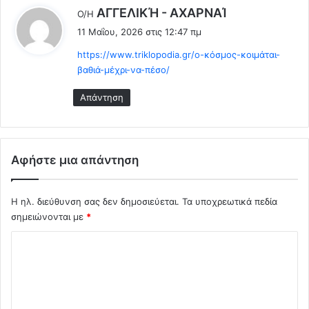
σ
π
λ
ΑΓΓΕΛΙΚΉ - ΑΧΑΡΝΑΊ
Ο/Η
ο
λ
έ
11 Μαΐου, 2026 στις 12:47 πμ
υ
ο
ε
ν
ί
https://www.triklopodia.gr/ο-κόσμος-κοιμάται-
ι
τ
α
βαθιά-μέχρι-να-πέσο/
:
α
τ
ρ
ω
Απάντηση
ά
ν
φ
Η
ι
Π
α
Α
Αφήστε μια απάντηση
!
,
!
φ
!
ο
Η ηλ. διεύθυνση σας δεν δημοσιεύεται.
Τα υποχρεωτικά πεδία
ν
σημειώνονται με
*
ι
κ
Σ
ά
χ
.
.
ό
.
λ