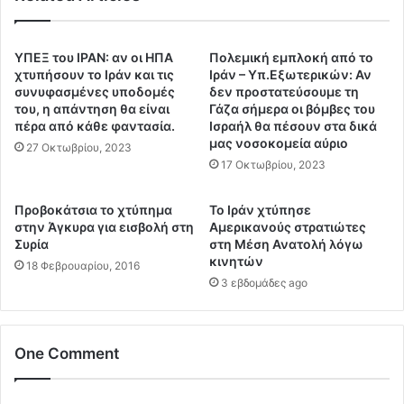
ε
ν
β
:
δ
Π
ΥΠΕΞ του ΙΡΑΝ: αν οι ΗΠΑ
Πολεμική εμπλοκή από το
ο
ύ
χτυπήσουν το Ιράν και τις
Ιράν – Υπ.Εξωτερικών: Αν
μ
ρ
συνυφασμένες υποδομές
δεν προστατεύσουμε τη
ά
α
του, η απάντηση θα είναι
Γάζα σήμερα οι βόμβες του
δ
πέρα ​​από κάθε φαντασία.
Ισραήλ θα πέσουν στα δικά
υ
μας νοσοκομεία αύριο
ε
λ
27 Οκτωβρίου, 2023
ς
ο
17 Οκτωβρίου, 2023
μ
ι
έ
«
Προβοκάτσια το χτύπημα
Το Ιράν χτύπησε
χ
κ
στην Άγκυρα για εισβολή στη
Αμερικανούς στρατιώτες
ρ
λ
Συρία
στη Μέση Ανατολή λόγω
ι
ε
κινητών
18 Φεβρουαρίου, 2016
ν
ί
3 εβδομάδες ago
α
δ
α
ω
δ
σ
One Comment
ε
α
ι
ν
ά
»