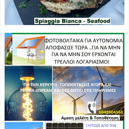
Το Φάσμα της Στρατιωτικής
Κλιμάκωσης και η Σημειολογία του
Λευκού Οίκου
Ενώ οι διπλωματικές προσπάθειες βρίσκονται σε εξέλιξη,
οι πολεμικές προετοιμασίες στο παρασκήνιο συνεχίζονται
με αμείωτο ρυθμό, προκαλώντας έντονη ανησυχία για
μια νέα ανάφλεξη. Μόλις μερικές ώρες μετά τις
διπλωματικές δηλώσεις από την Τεχεράνη, μεγάλα
αμερικανικά μέσα ενημέρωσης, και συγκεκριμένα το
ειδησεογραφικό δίκτυο CBS News και ο ιστότοπος Axios,
μετέδωσαν πληροφορίες που συγκλόνισαν τις διεθνείς
πρωτεύουσες. Σύμφωνα με τα ρεπορτάζ αυτά,
η