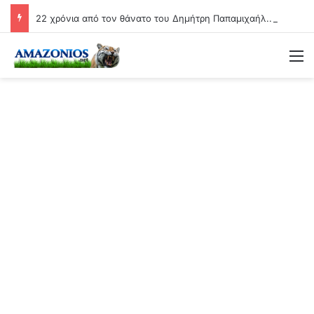
22 χρόνια από τον θάνατο του Δημήτρη Παπαμιχαήλ.. Η ανάρτηση της Φίνος Φιλμ για το «γοητευτικό λεβεντόπαιδο του ελληνικού σινεμά»
Μ