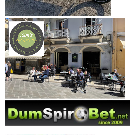
το Ιράν: «Θα κάνει ό,τι θέλω εγώ»
Στο ήδη φορτισμένο αυτό κλίμα προστέθηκε και μια
κίνηση υψηλής στρατιωτικής σημειολογίας από το στενό
περιβάλλον του Αμερικανού προέδρου, η οποία ενέτεινε
τη σεναριολογία περί επικείμενης επίθεσης.
Ο Νταν
Σκαβίνο, επί χρόνια στενός σύμβουλος του Τραμπ και
αναπληρωτής προσωπάρχης του Λευκού Οίκου,
δημοσίευσε ένα βίντεο που απεικόνιζε ένα
βομβαρδιστικό stealth τύπου B-2
. Η συγκεκριμένη
ανάρτηση προκάλεσε συναγερμό στους διεθνείς
αναλυτές, καθώς
την τελευταία φορά που ο Σκαβίνο
είχε δημοσιεύσει το ίδιο υλικό, οι ΗΠΑ και το Ισραήλ
εξαπέλυσαν επίθεση στο Ιράν την επόμενη κιόλας
ημέρα
. Αυτή η επίδειξη στρατιωτικής ισχύος και οι
διαρροές περί επικείμενων βομβαρδισμών έρχονται σε
πλήρη αντίθεση με τις δημόσιες τοποθετήσεις του
Ντόναλντ Τραμπ. Κατά τη διάρκεια ομιλίας του σε