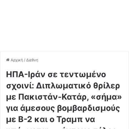
Αρχική
/
Διεθνη
ΗΠΑ-Ιράν σε τεντωμένο
σχοινί: Διπλωματικό θρίλερ
με Πακιστάν-Κατάρ, «σήμα»
για άμεσους βομβαρδισμούς
με B-2 και ο Τραμπ να