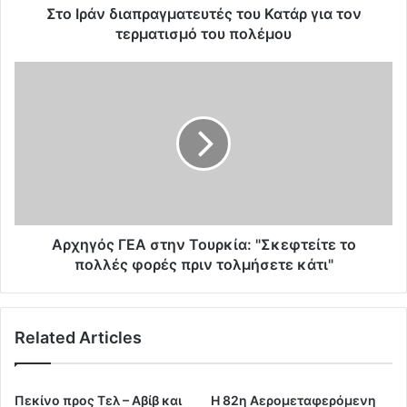
επίσκεψη αντιπροσωπείας του Κατάρ στην Τεχεράνη,
α
Στο Ιράν διαπραγματευτές του Κατάρ για τον
π
τερματισμό του πολέμου
εξαίροντας τις πολύτιμες προσπάθειες που
ρ
καταβάλλονται από διάφορες ξένες κυβερνήσεις.
α
Α
γ
ρ
ΔΙΑΒΑΣΤΕ ΕΠΙΣΗΣ
μ
χ
α
η
τ
γ
ε
ό
υ
ς
τ
Γ
έ
Ε
ς
Α
Αρχηγός ΓΕΑ στην Τουρκία: "Σκεφτείτε το
τ
σ
πολλές φορές πριν τολμήσετε κάτι"
ο
τ
υ
η
Κ
ν
Related Articles
α
Τ
τ
ο
ά
υ
ΗΠΑ
22.05.2026 – 20:12
0
ρ
ρ
Πεκίνο προς Τελ – Αβίβ και
Η 82η Αερομεταφερόμενη