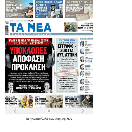
εκδήλωση στο Σάφερν της Νέας Υόρκης, ο Αμερικανός
πρόεδρος εμφανίστηκε καθησυχαστικός, ισχυριζόμενος
ότι
το τέλος του πολέμου εναντίον του Ιράν πλησιάζει
και ότι η ιρανική ηγεσία θέλει απελπισμένα να κλειστεί
μια συμφωνία
. «Τους σταματήσαμε. Δεν πρόκειται ποτέ
να αποκτήσουν πυρηνικά όπλα. Θα τελειώσουμε σύντομα
με αυτό. Θα τελειώσει σύντομα», δήλωσε χαρακτηριστικά,
επιδεικνύοντας μια τακτική εναλλαγής ανάμεσα σε
σκληρές πολεμικές απειλές και αισιόδοξες διαβεβαιώσεις
για ειρήνη.
Τα
πρωτοσέλιδα
των
εφημερίδων