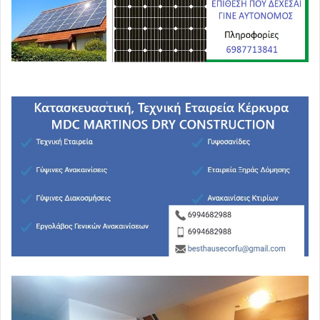
αμερικανική κυβέρνηση καταρτίζει συγκεκριμένους
σχεδιασμούς για νέους βομβαρδισμούς στο Ιράν εντός
των επόμενων ωρών
. Το CBS News ανέφερε
χαρακτηριστικά ότι οι στρατιωτικές προετοιμασίες
αφορούν πιθανά πλήγματα κατά τη διάρκεια του
σαββατοκύριακου, ενώ το Axios αποκάλυψε ότι την
Παρασκευή το πρωί ο Αμερικανός πρόεδρος συνεδρίασε
εκτάκτως με τους στενούς του συμβούλους προκειμένου
να συζητηθούν οι επόμενες κινήσεις στον πόλεμο με το
Ιράν. Αν και μέχρι το βράδυ της Παρασκευής δεν είχε
ληφθεί κάποια οριστική απόφαση, η σοβαρότητα της
κατάστασης έγινε εμφανής από μια αιφνίδια αλλαγή στο
πρόγραμμα του Ντόναλντ Τραμπ.
Ο πρόεδρος των ΗΠΑ
ανακοίνωσε ότι ακυρώνει την παρουσία του στον γάμο
του μεγαλύτερου γιου του
και επέλεξε να παραμείνει
στην Ουάσιγκτον, αντί να μεταβεί σε κάποιο από τα
ιδιόκτητα γήπεδα γκολφ, όπως συνηθίζει τα
σαββατοκύριακα, επικαλούμενος τη διαχείριση