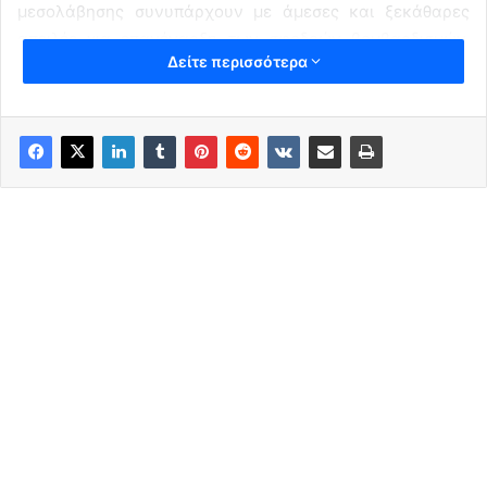
μεσολάβησης συνυπάρχουν με άμεσες και ξεκάθαρες
απειλές για επανέναρξη των σφοδρών βομβαρδισμών.
Δείτε περισσότερα
Μέσα σε αυτό το εκρηκτικό κλίμα, η παγκόσμια
κοινότητα επιχειρεί να αποκωδικοποιήσει τα αντιφατικά
μηνύματα που εκπέμπονται, καθώς η απειλή του
Αμερικανού προέδρου Ντόναλντ Τραμπ να διατάξει εκ
νέου τη διεξαγωγή στρατιωτικών πληγμάτων δημιουργεί
ένα σκηνικό απόλυτης αβεβαιότητας.
Η Πακιστανική Μεσολάβηση και το
Διπλωματικό Χάσμα στην Τεχεράνη
Στο επίκεντρο των έντονων διπλωματικών διεργασιών
βρέθηκε η χθεσινή άφιξη ενός κορυφαίου στρατιωτικού
αξιωματούχου στην ιρανική πρωτεύουσα, η οποία
αναζωπύρωσε τις ελπίδες για την εξεύρεση μιας
ειρηνικής διεξόδου.
Ο αρχηγός του γενικού επιτελείου
του Πακιστάν, στρατάρχης Ασίμ Μουνίρ, έφτασε την