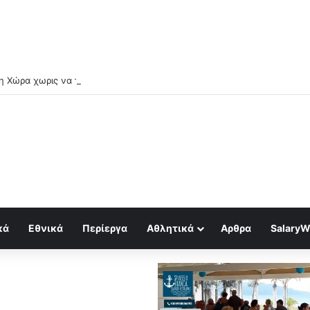
κά
Εθνικά
Περίεργα
Αθλητικά
Αρθρα
SalaryW