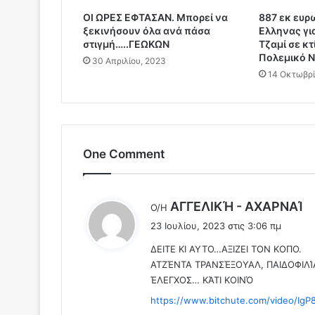
ή
ΟΙ ΩΡΕΣ ΕΦΤΑΣΑΝ. Μπορεί να
887 εκ ευρ
Α
ξεκινήσουν όλα ανά πάσα
Ελληνας γι
λ
στιγμή…..ΓΕΩΚΩΝ
Τζαμί σε κτ
λ
Πολεμικό Να
30 Απριλίου, 2023
α
14 Οκτωβρί
γ
ή
.
.
Ε
τ
One Comment
σ
ι
?
λ
ΑΓΓΕΛΙΚΉ - ΑΧΑΡΝΑΊ
Ο/Η
?
έ
?
23 Ιουλίου, 2023 στις 3:06 πμ
ε
(
ΔΕΙΤΕ ΚΙ ΑΥΤΟ…ΑΞΙΖΕΙ ΤΟΝ ΚΟΠΟ.
ι
1
ΑΤΖΈΝΤΑ ΤΡΑΝΣΈΞΟΥΑΛ, ΠΑΙΔΟΦΙΛΊ
:
3
ΈΛΕΓΧΟΣ… ΚΆΤΙ ΚΟΙΝΌ
v
i
https://www.bitchute.com/video/Ig
d