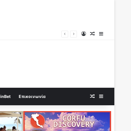
Log In
Random Article
Sidebar
Καίγεται η Χώρα χωρις να τεθεί σε κατάσταση έκτακτης ανάγκης η Κυβέρνηση “καίγεται” να δώσει το νερό σε Ιδιώτες..
Random Article
Sidebar
inBet
Επικοινωνία