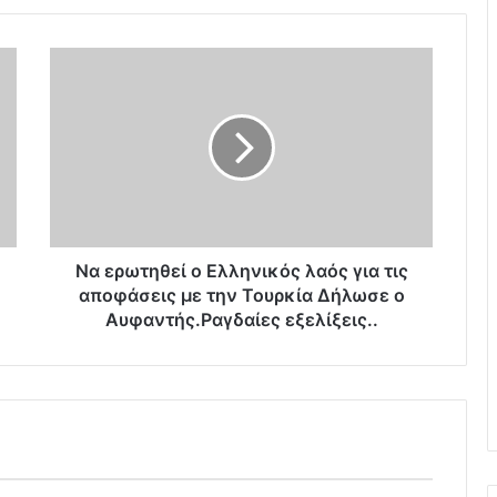
Ν
α
ε
ρ
ω
τ
η
θ
ε
ί
Να ερωτηθεί ο Ελληνικός λαός για τις
ο
αποφάσεις με την Τουρκία Δήλωσε ο
Ε
Αυφαντής.Ραγδαίες εξελίξεις..
λ
λ
η
ν
ι
κ
ό