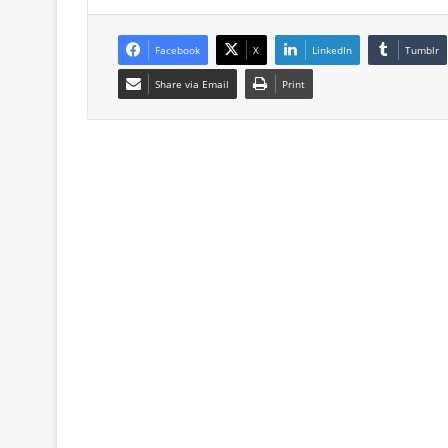
Facebook
X
LinkedIn
Tumblr
Share via Email
Print