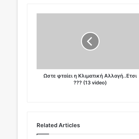
Ω
σ
τ
ε
φ
τ
α
ί
ε
ι
Ωστε φταίει η Κλιματική Αλλαγή..Ετσι
η
??? (13 video)
Κ
λ
ι
μ
α
τ
Related Articles
ι
κ