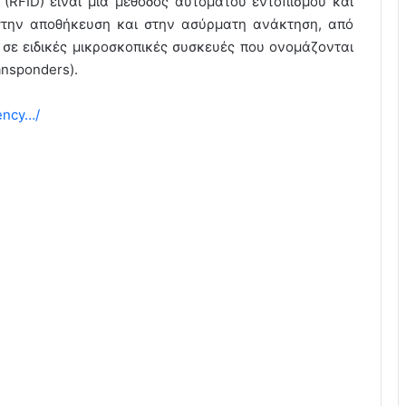
n (RFID) είναι μία μέθοδος αυτόματου εντοπισμού και
 στην αποθήκευση και στην ασύρματη ανάκτηση, από
 σε ειδικές μικροσκοπικές συσκευές που ονομάζονται
ansponders).
ency…/