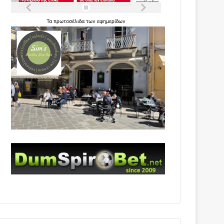
Τα
πρωτοσέλιδα
των
εφημερίδων