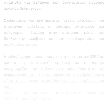
ανάπτυξη και βελτίωση των δυνατοτήτων κρούσης
μεγάλου βεληνεκούς.
Σχεδιασμένο για κινητικότητα, ταχεία εκτόξευση και
στρατηγική εμβέλεια, το σύστημα αντανακλά μια
αυξανόμενη έμφαση στην αποτροπή μέσω της
βαλλιστικής ακρίβειας και της ποικιλομορφίας του
ωφέλιμου φορτίου.
Η πιθανή χρήση υποπυρομαχικών ή συστημάτων MIRV σε
μια άμεση στρατιωτική εμπλοκή με το Ισραήλ
υπογραμμίζει την αυξανόμενη πολυπλοκότητα της
περιφερειακής απειλής πυραύλων και την εξελισσόμενη
φύση του προγράμματος βαλλιστικών πυραύλων του
Ιράν.
Συνέπεια των παραπάνω είναι ότι η Ιρανική απειλή για
Σούδα-Κύπρο αναβαθμίζεται.