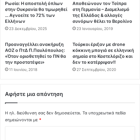
ν
α
Ρωσία: Η αποστολή όπλων
Αποθεώνουν τον Τσίπρα
ά
λ
στην Ουκρανία θα τιμωρηθεί
στη Γερμανία – Διαμελισμό
σ
λ
… Αγνοείτε το 72% των
της Ελλάδας & αλλαγές
τ
Ελλήνων
συνόρων θέλει το Βερολίνο
ί
ε
κ
23 Δεκεμβρίου, 2025
23 Ιανουαρίου, 2019
ς
α
α
ι
Προαναγγέλλει ανακήρυξη
Τούρκοι έριξαν με drone
ν
β
ΑΟΖ ο ΠτΔ Π.Παυλόπουλος:
κόκκινη μπογιά σε ελληνική
α
γ
«Όταν οριοθετηθεί το ΠΝ θα
σημαία στο Καστελόριζο και
ζ
ή
την προστατέψει»
δεν το κατέρριψαν!!
η
κ
11 Ιουνίου, 2018
27 Σεπτεμβρίου, 2020
τ
ε
ε
κ
ί
ο
τ
Αφήστε μια απάντηση
υ
ο
ρ
Υ
ε
π
Η ηλ. διεύθυνση σας δεν δημοσιεύεται.
Τα υποχρεωτικά πεδία
μ
ο
σημειώνονται με
*
έ
υ
ν
Σ
ρ
ο
γ
.