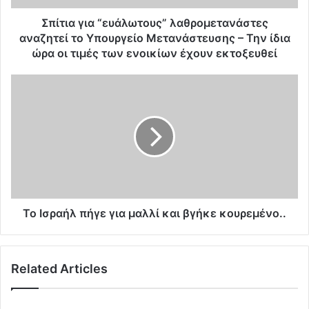
α
“
Σπίτια για “ευάλωτους” λαθρομετανάστες
ε
αναζητεί το Υπουργείο Μετανάστευσης – Την ίδια
υ
ώρα οι τιμές των ενοικίων έχουν εκτοξευθεί
ά
λ
Τ
ω
ο
τ
Ι
ο
σ
υ
ρ
ς
α
”
ή
λ
λ
α
π
θ
ή
Το Ισραήλ πήγε για μαλλί και βγήκε κουρεμένο..
ρ
γ
ο
ε
μ
γ
Related Articles
ε
ι
τ
α
α
μ