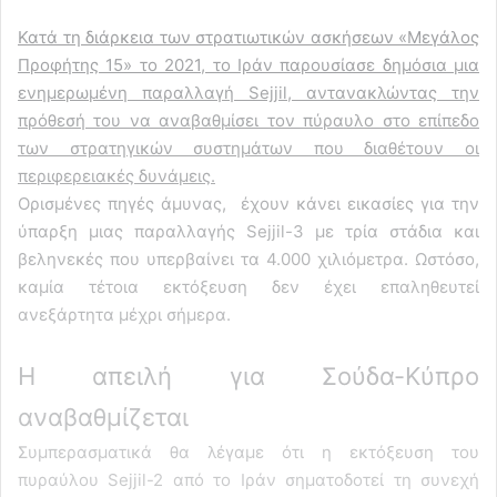
Κατά τη διάρκεια των στρατιωτικών ασκήσεων «Μεγάλος
Προφήτης 15» το 2021, το Ιράν παρουσίασε δημόσια μια
ενημερωμένη παραλλαγή Sejjil, αντανακλώντας την
πρόθεσή του να αναβαθμίσει τον πύραυλο στο επίπεδο
των στρατηγικών συστημάτων που διαθέτουν οι
περιφερειακές δυνάμεις.
Ορισμένες πηγές άμυνας, έχουν κάνει εικασίες για την
ύπαρξη μιας παραλλαγής Sejjil-3 με τρία στάδια και
βεληνεκές που υπερβαίνει τα 4.000 χιλιόμετρα. Ωστόσο,
καμία τέτοια εκτόξευση δεν έχει επαληθευτεί
ανεξάρτητα μέχρι σήμερα.
Η απειλή για Σούδα-Κύπρο
αναβαθμίζεται
Συμπερασματικά θα λέγαμε ότι η εκτόξευση του
πυραύλου Sejjil-2 από το Ιράν σηματοδοτεί τη συνεχή