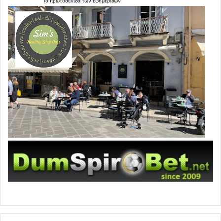
Τα
πρωτοσέλιδα
των
εφημερίδων