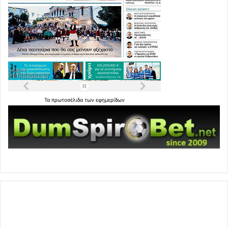
Τα
πρωτοσέλιδα
των
εφημερίδων