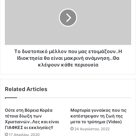
σ
δ
κ
υ
λ
σ
α
τ
β
ο
ο
π
π
ι
ο
κ
Τo δυστοπικό μέλλον που μας ετοιμάζουν..Η
ί
ό
Ιδιοκτησία θα είναι μακρινή ανάμνηση..Θα
η
μ
κλέψουν κάθε περιουσία
σ
έ
η
λ
ς
λ
ο
Related Articles
ο
Μ
ν
η
π
τ
ο
Ούτε στη Βόρεια Κορέα
Mαρτυρία γυναίκας που τις
σ
υ
τέτοια δίωξη των
κατέστρεψαν τη ζωή της
ο
μ
Χριστιανών..Λες και είναι
μετα το τρύπημα (Video)
τ
α
ΓΙΑΦΚΕΣ οι εκκλησίες!!
24 Αυγούστου, 2022
ά
ς
17 Απριλίου, 2020