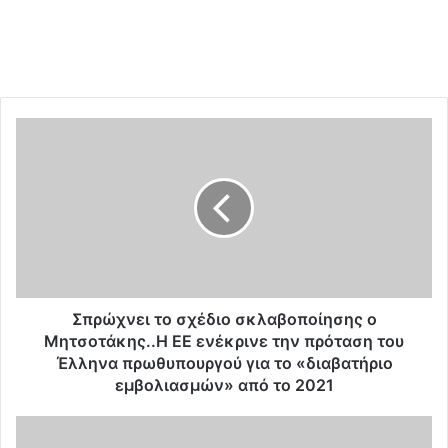
Σ
π
ρ
ώ
χ
ν
ε
ι
τ
ο
Σπρώχνει το σχέδιο σκλαβοποίησης ο
σ
Μητσοτάκης..Η ΕΕ ενέκρινε την πρόταση του
χ
Έλληνα πρωθυπουργού για το «διαβατήριο
έ
εμβολιασμών» από το 2021
δ
ι
Τ
ο
o