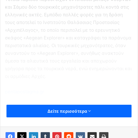
και Σάμου δύο τουρκικές μηχανότρατες πάλι κοντά στις
ελληνικές ακτές. Εμπόδιο πολλές φορές για τη δράση
τους αποτελεί το Ινστιτούτο Θαλάσσιας Προστασίας
«Αρχιπέλαγος», το οποίο περιπολεί με το ερευνητικό
σκάφος «Aegean Explorer» και καταγράφει τα παράνομα
περιστατικά αλιείας. Οι τουρκικές μηχανότρατες, όταν
συναντούν το «Aegean Explorer», συνήθως ανακτούν
άμεσα τα αλιευτικά τους εργαλεία και αποχωρούν
γρήγορα προς τα τουρκικά νερά, ενώ ενημερώνονται και
οι αρμόδιες Αρχές.
pentapostagma.gr
Δείτε περισσότερα