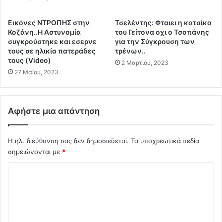
κ
ε
η
τ
Εικόνες ΝΤΡΟΠΗΣ στην
Τσελέντης: Φταιει η κατσίκα
ς
ο
Κοζάνη..Η Αστυνομία
του Γείτονα οχι ο Τσοπάνης
.
ι
συγκρούστηκε και εσερνε
για την Σύγκρουση των
.
μ
τους σε ηλικία πατεράδες
τρένων..
Η
ά
τους (Video)
2 Μαρτίου, 2023
Ε
ζ
27 Μαΐου, 2023
Ε
ο
ε
υ
ν
ν
έ
Αφήστε μια απάντηση
.
κ
.
ρ
Η
ι
Η ηλ. διεύθυνση σας δεν δημοσιεύεται.
Τα υποχρεωτικά πεδία
Ι
ν
σημειώνονται με
*
δ
ε
ι
Σ
τ
ο
η
κ
χ
ν
τ
ό
π
η
ρ
λ
σ