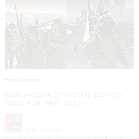
—Δικτυογραφία:
RUSSIA BRACES FOR EXTREME WEIRDNESS AS FSB-
PRIGOZHIN DEATHMATCH BEGINS
Edward Slavsquat
RUSSIA BRACES FOR EXTREME WEIRDNESS AS FSB-