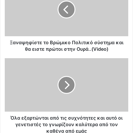
α
ψ
η
φ
ί
σ
τ
Ξαναψηφίστε το Βρώμικο Πολιτικό σύστημα και
ε
θα ειστε πρώτοι στην Ουρά..(Video)
τ
ο
Ό
Β
λ
ρ
α
ώ
ε
μ
ξ
ι
α
κ
ρ
ο
τ
Π
ώ
ο
ν
Όλα εξαρτώνται από τις συχνότητες και αυτό οι
λ
τ
γενετιστές το γνωρίζουν καλύτερα από τον
ι
α
καθένα από εμάς