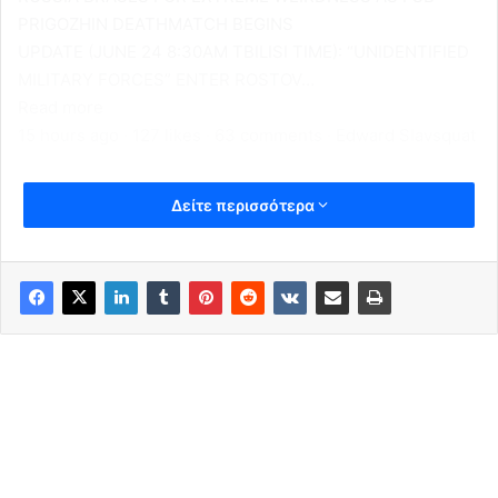
PRIGOZHIN DEATHMATCH BEGINS
UPDATE (JUNE 24 8:30AM TBILISI TIME): “UNIDENTIFIED
MILITARY FORCES” ENTER ROSTOV…
Read more
15 hours ago · 127 likes · 63 comments · Edward Slavsquat
Δείτε περισσότερα