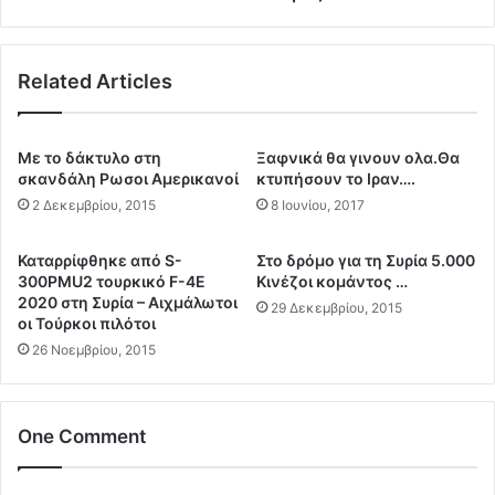
τ
ι
ι
α
κ
π
ό
Related Articles
ό
σ
τ
ύ
ι
σ
ς
Mε το δάκτυλο στη
Ξαφνικά θα γινουν ολα.Θα
τ
σ
σκανδάλη Ρωσοι Αμερικανοί
κτυπήσουν το Ιραν….
η
υ
2 Δεκεμβρίου, 2015
8 Ιουνίου, 2017
μ
χ
α
ν
Καταρρίφθηκε από S-
Στο δρόμο για τη Συρία 5.000
κ
ό
300PMU2 τουρκικό F-4E
Κινέζοι κομάντος …
α
τ
2020 στη Συρία – Αιχμάλωτοι
29 Δεκεμβρίου, 2015
ι
η
οι Τούρκοι πιλότοι
θ
τ
26 Νοεμβρίου, 2015
α
ε
ε
ς
ι
κ
σ
α
One Comment
τ
ι
ε
α