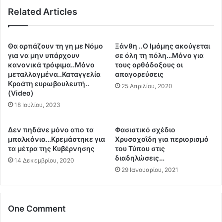
α
ω
Related Articles
π
ν
α
α
γ
ρ
ό
Θα αρπάζουν τη γη με Νόμο
Ξάνθη ..Ο Ιμάμης ακούγεται
θ
ρ
για να μην υπάρχουν
σε όλη τη πόλη…Μόνο για
ρ
ε
κανονικά τρόφιμα..Μόνο
τους ορθόδοξους οι
ω
μεταλλαγμένα..Καταγγελία
απαγορεύσεις
υ
ν
Kροάτη ευρωβουλευτή..
σ
25 Απριλίου, 2020
(Video)
-
α
Δ
18 Ιουλίου, 2023
ν
η
ε
μ
κ
Δεν πηδάνε μόνο απο τα
Φασιστικό σχέδιο
ο
ν
μπαλκόνια…Κρεμάστηκε για
Χρυσοχοΐδη για περιορισμό
σ
έ
τα μέτρα της Κυβέρνησης
του Τύπου στις
ι
ο
διαδηλώσεις…
14 Δεκεμβρίου, 2020
ε
υ
29 Ιανουαρίου, 2021
υ
τ
μ
η
ά
ν
One Comment
τ
ε
ω
ι