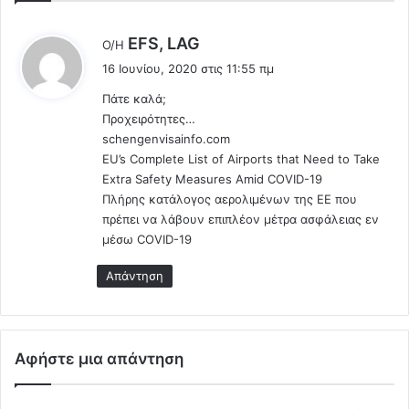
ν
σ
σ
ο
λ
EFS, LAG
Ο/Η
τ
δ
έ
16 Ιουνίου, 2020 στις 11:55 πμ
ο
ο
ε
F
Τ
Πάτε καλά;
ι
a
ο
Προχειρότητες…
:
c
υ
schengenvisainfo.com
e
ρ
EU’s Complete List of Airports that Need to Take
b
ι
Extra Safety Measures Amid COVID-19
o
σ
Πλήρης κατάλογος αερολιμένων της ΕΕ που
o
τ
πρέπει να λάβουν επιπλέον μέτρα ασφάλειας εν
k
ώ
μέσω COVID-19
ε
ν
λ
σ
Απάντηση
ε
τ
ω
α
Μ
σ
η
ύ
Αφήστε μια απάντηση
τ
ν
σ
ο
ο
ρ