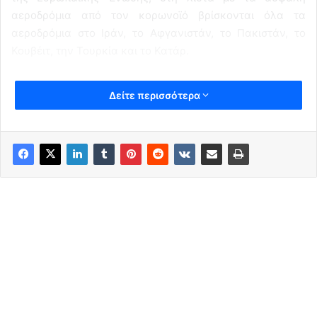
αεροδρόμια από τον κορωνοϊό βρίσκονται όλα τα
αεροδρόμια στο Ιράν, το Αφγανιστάν, το Πακιστάν, το
Κουβέιτ, την Τουρκία και το Κατάρ.
Δείτε περισσότερα