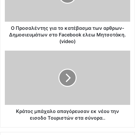
α
λ
έ
ν
τ
Ο Προσαλέντης για το κατέβασμα των αρθρων-
η
Δημοσιευμάτων στο Facebook ελεω Μητσοτάκη.
ς
(video)
γ
ι
Κ
α
ρ
τ
ά
ο
τ
κ
ο
α
ς
τ
μ
έ
π
β
ά
α
χ
Κράτος μπάχαλο απαγόρευσαν εκ νέου την
σ
α
εισοδο Τουριστών στα σύνορα..
μ
λ
α
ο
τ