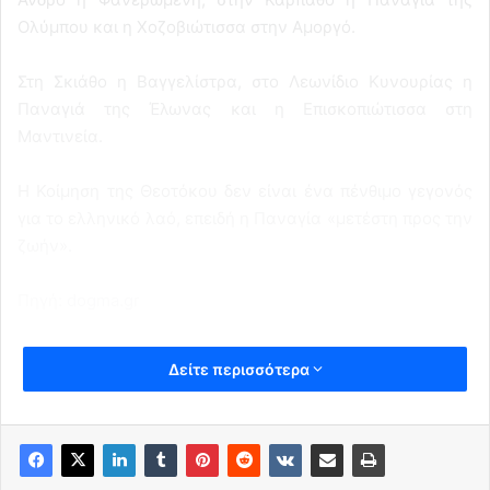
Ολύμπου και η Χοζοβιώτισσα στην Αμοργό.
Στη Σκιάθο η Βαγγελίστρα, στο Λεωνίδιο Κυνουρίας η
Παναγιά της Έλωνας και η Επισκοπιώτισσα στη
Μαντινεία.
Η Κοίμηση της Θεοτόκου δεν είναι ένα πένθιμο γεγονός
για το ελληνικό λαό, επειδή η Παναγία «μετέστη προς την
ζωήν».
Πηγή: dogma.gr
Δείτε περισσότερα