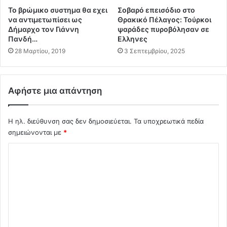
σ
γ
Το βρώμικο συστημα θα εχει
Σοβαρό επεισόδιο στο
ύ
κ
να αντιμετωπίσει ως
Θρακικό Πέλαγος: Τούρκοι
ν
ο
Δήμαρχο τον Γιάννη
ψαράδες πυροβόλησαν σε
δ
λ
Πανδή…
Ελληνες
ε
ο
28 Μαρτίου, 2019
3 Σεπτεμβρίου, 2025
σ
γ
η
ί
μ
α
ε
Αφήστε μια απάντηση
ς
α
)
ν
Η
θ
Η ηλ. διεύθυνση σας δεν δημοσιεύεται.
Τα υποχρεωτικά πεδία
χ
ρ
σημειώνονται με
*
ρ
ώ
ή
Σ
π
σ
ι
η
χ
ν
ε
ό
α
ν
κ
λ
έ
ύ
σ
ι
τ
ε
ο
τ