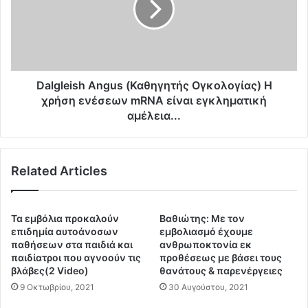
ο
l
,
e
ν
i
α
s
ν
h
ο
A
Dalgleish Angus (Καθηγητής Ογκολογίας) Η
τ
n
χρήση ενέσεων mRNA είναι εγκληματική
ε
g
αμέλεια...
χ
u
ν
s
ο
(
λ
Related Articles
Κ
ο
α
γ
θ
ί
η
Τα εμβόλια προκαλούν
Βαθιώτης: Με τον
α
γ
επιδημία αυτοάνοσων
εμβολιασμό έχουμε
σ
η
παθήσεων στα παιδιά και
ανθρωποκτονία εκ
ε
τ
παιδίατροι που αγνοούν τις
προθέσεως με βάσει τους
δ
βλάβες(2 Video)
θανάτους & παρενέργειες
ή
ι
ς
9 Οκτωβρίου, 2021
30 Αυγούστου, 2021
α
Ο