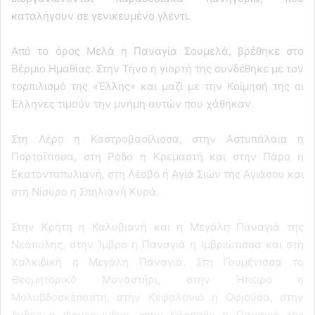
καταλήγουν σε γενικευμένο γλέντι.
Από το όρος Μελά η Παναγία Σουμελά, βρέθηκε στο
Βέρμιο Ημαθίας. Στην Τήνο η γιορτή της συνδέθηκε με τον
τορπιλισμό της «Έλλης» και μαζί με την Κοίμησή της οι
Έλληνες τιμούν την μνήμη αυτών που χάθηκαν.
Στη Λέρο η Καστροβασίλισσα, στην Αστυπάλαια η
Πορταΐτισσα, στη Ρόδο η Κρεμαστή και στην Πάρο η
Εκατονταπυλιανή, στη Λέσβο η Αγία Σιών της Αγιάσου και
στη Νίσυρο η Σπηλιανή Κυρά.
Στην Κρήτη η Καλυβιανή και η Μεγάλη Παναγιά της
Νεάπολης, στην Ίμβρο η Παναγιά η Ιμβριώτισσα και στη
Χαλκιδική η Μεγάλη Παναγιά. Στη Γουμένισσα το
Θεομητορικό Μοναστήρι, στην Ήπειρο η
Μολυβδοσκέπαστη, στην Κεφαλονιά η Οφιούσα, στην
Άνδρο η Φανερωμένη, στην Κάρπαθο η Παναγιά της