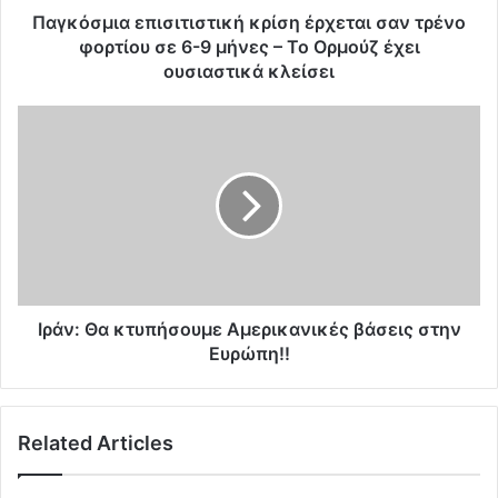
ε
Παγκόσμια επισιτιστική κρίση έρχεται σαν τρένο
π
φορτίου σε 6-9 μήνες – Το Ορμούζ έχει
ι
ουσιαστικά κλείσει
σ
ι
Ι
τ
ρ
ι
ά
σ
ν
τ
:
ι
Θ
κ
α
ή
κ
κ
τ
ρ
υ
Ιράν: Θα κτυπήσουμε Αμερικανικές βάσεις στην
ί
π
Ευρώπη!!
σ
ή
η
σ
έ
ο
ρ
Related Articles
υ
χ
μ
ε
ε