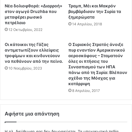
τ
Α
Νέα δολιοφθορά: «Διαρροή»
Τραμπ, Μέι και Μακρόν
α
μ
στον αγωγό Druzhba που
βομβάρδισαν την Συρία τα
ι
ε
μεταφέρει ρωσικό
ξημερώματα
σ
πετρέλαιο
ρ
14 Απριλίου, 2018
α
ι
12 Οκτωβρίου, 2022
ν
κ
τ
α
Οι κάτοικοι της Γάζας
Ο Συριακός Στρατός άνοιξε
ρ
ν
αντιμετωπίζουν ελλείψεις
πυρ εναντίον Αμερικανικού
έ
ι
τροφίμων και κινδυνεύουν
αεροσκάφους – Σταματούν
ν
κ
να πεθάνουν από την πείνα.
όλες οι πτήσεις του
ο
έ
Συνασπισμού των ΗΠΑ
10 Νοεμβρίου, 2023
φ
ς
πάνω από τη Συρία: Βλέπουν
ο
σχέδιο της Μόσχας για
β
κατάρριψη
ρ
ά
τ
σ
8 Απριλίου, 2017
ί
ε
ο
ι
υ
ς
Αφήστε μια απάντηση
σ
σ
ε
τ
6
η
Η ηλ. διεύθυνση σας δεν δημοσιεύεται.
Τα υποχρεωτικά πεδία