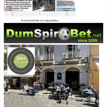
Τα
πρωτοσέλιδα
των
εφημερίδων