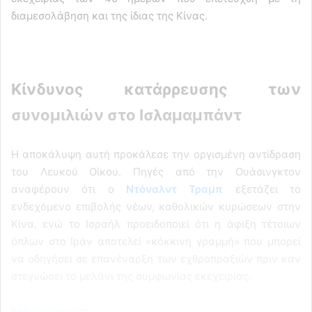
διαμεσολάβηση και της ίδιας της Κίνας.
Κίνδυνος κατάρρευσης των
συνομιλιών στο Ισλαμαμπάντ
Η αποκάλυψη αυτή προκάλεσε την οργισμένη αντίδραση
του Λευκού Οίκου. Πηγές από την Ουάσινγκτον
αναφέρουν ότι ο
Ντόναλντ Τραμπ
εξετάζει το
ενδεχόμενο επιβολής νέων, καθολικών κυρώσεων στην
Κίνα, ενώ το Ισραήλ προειδοποιεί ότι η άφιξη τέτοιων
όπλων στο Ιράν αποτελεί «κόκκινη γραμμή» που μπορεί
να οδηγήσει σε επανέναρξη των εχθροπραξιών πριν καν
στεγνώσει το μελάνι της συμφωνίας εκεχειρίας.
hellas-now.com