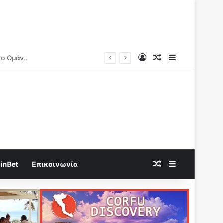
Log In
Random Article
Sidebar
το Ομάν..
Random Article
Sidebar
inBet
Επικοινωνία