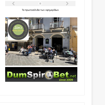
Τα
πρωτοσέλιδα
των
εφημερίδων