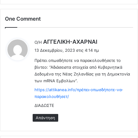
ε
η
ι
ς
One Comment
ν
δ
α
ο
μ
λ
α
ο
λ
ΑΓΓΕΛΙΚΗ-ΑΧΑΡΝΑΙ
Ο/Η
γ
φ
έ
13 Δεκεμβρίου, 2023 στις 4:14 πμ
ε
ο
ε
ι
ν
Πρέπει οπωσδήποτε να παρακολουθήσετε το
ι
ρ
ί
βίντεο: “Αδιάσειστα στοιχεία από Κυβερνητικά
:
ε
α
Δεδομένα της Νέας Ζηλανδίας για τη Δημοκτονία
ύ
ς
των mRNA Εμβολίων”.
ε
σ
ι
https://attikanea.info/πρέπει-οπωσδήποτε-να-
τ
ο
παρακολουθήσετ/
η
μ
Ν
ΔΙΑΔΩΣΤΕ
ω
ε
ς
α
Απάντηση
?
Ζ
η
λ