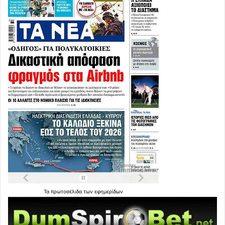
Τα
πρωτοσέλιδα
των
εφημερίδων