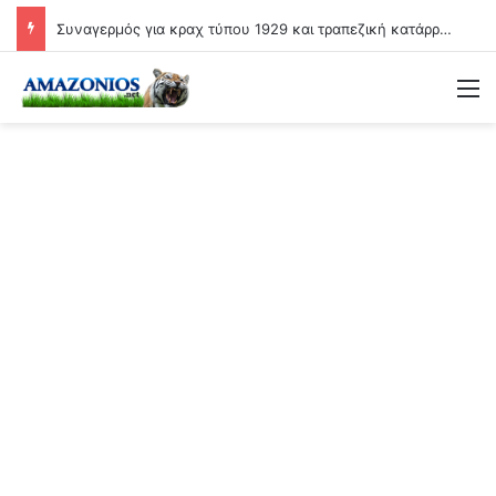
Συναγερμός για κραχ τύπου 1929 και τραπεζική κατάρρευση
Μ