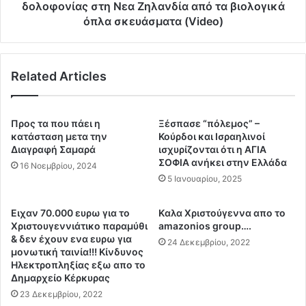
n
ς
δολοφονίας στη Νεα Ζηλανδία από τα βιολογικά
ψ
α
όπλα σκευάσματα (Video)
ι
π
α
ο
τ
δ
ο
Related Articles
ε
υ
ί
M
ξ
n
ε
Προς τα που πάει η
Ξέσπασε “πόλεμος” –
τ
ι
κατάσταση μετα την
Κούρδοι και Ισραηλινοί
σ
ς
Διαγραφή Σαμαρά
ισχυρίζονται ότι η ΑΓΙΑ
o
τ
ΣΟΦΙΑ ανήκει στην Ελλάδα
16 Νοεμβρίου, 2024
τ
η
5 Ιανουαρίου, 2025
α
ς
κ
ε
Ειχαν 70.000 ευρω για το
Kαλα Χριστούγεννα απο το
n
σ
Χριστουγεννιάτικο παραμύθι
amazonios group….
.
κ
& δεν έχουν ενα ευρω για
24 Δεκεμβρίου, 2022
.
ε
μονωτική ταινία!!! Κίνδυνος
.
μ
Ηλεκτροπληξίας εξω απο το
Ξ
μ
Δημαρχείο Κέρκυρας
έ
έ
23 Δεκεμβρίου, 2022
ρ
ν