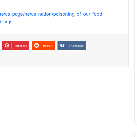
/news-page/news-nation/poisoning-of-our-food-
d-pigs
Pinterest
Reddit
VKontakte