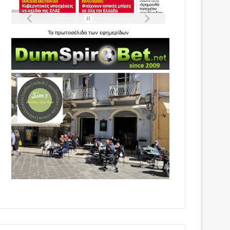
Τα
πρωτοσέλιδα
των
εφημερίδων