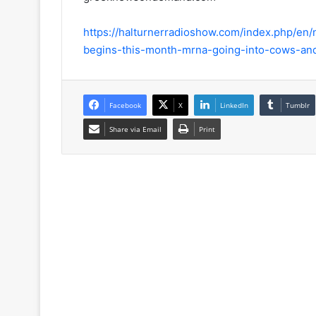
https://halturnerradioshow.com/index.php/en
begins-this-month-mrna-going-into-cows-an
Facebook
X
LinkedIn
Tumblr
Share via Email
Print