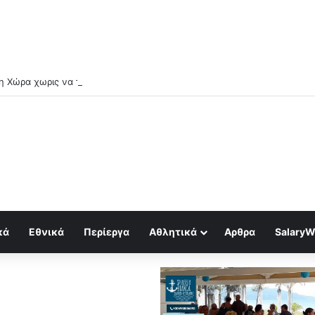
κά
Εθνικά
Περίεργα
Αθλητικά
Αρθρα
SalaryW