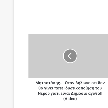
Μ
η
τ
σ
ο
τ
ά
κ
η
ς
Μητσοτάκης....Οταν δήλωνε οτι δεν
.
θα γίνει ποτε Ιδιωτικοποίηση του
.
Νερού γιατι είναι Δημόσιο αγαθό!!
.
(Video)
.
Ο