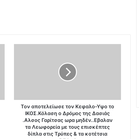
Τ
ο
ν
α
π
ο
τ
ε
λ
ε
Τον αποτελείωσε τον Κεφαλο-Υψο το
ί
ΙΚΟΣ.Κόλαση ο Δρόμος της Δασιάς
ω
.Αλσος Γαρίτσας ωρα μηδέν..Εβαλαν
σ
τα Λεωφορεία με τους επισκέπτες
ε
δίπλα στις Τρύπες & τα κοτέτσια
τ