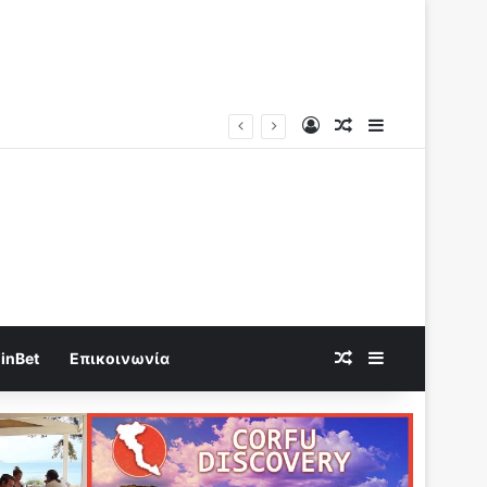
Log In
Random Article
Sidebar
Καίγεται η Χώρα χωρις να τεθεί σε κατάσταση έκτακτης ανάγκης η Κυβέρνηση “καίγεται” να δώσει το νερό σε Ιδιώτες..
Random Article
Sidebar
inBet
Επικοινωνία