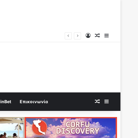
Log In
Random Article
Sidebar
Random Article
Sidebar
inBet
Επικοινωνία