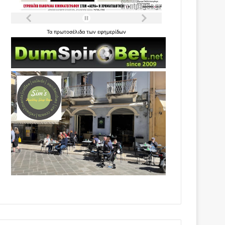
Τα
πρωτοσέλιδα
των
εφημερίδων