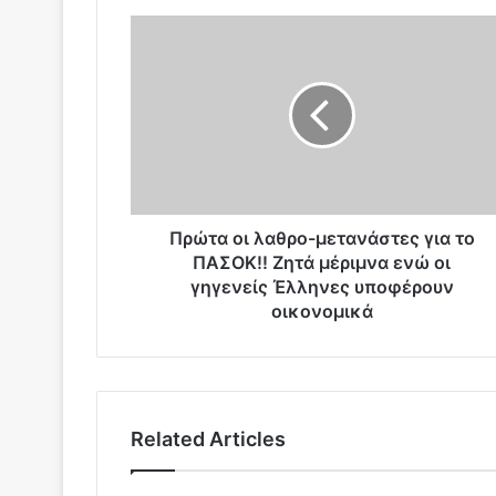
Π
ρ
ώ
τ
α
ο
ι
λ
α
θ
Πρώτα οι λαθρο-μετανάστες για το
ρ
ΠΑΣΟΚ!! Ζητά μέριμνα ενώ οι
ο
γηγενείς Έλληνες υποφέρουν
-
οικονομικά
μ
ε
τ
α
ν
Related Articles
ά
σ
τ