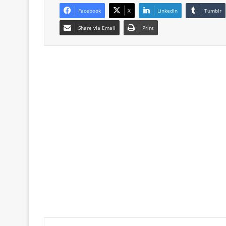
Facebook
X
LinkedIn
Tumblr
Share via Email
Print