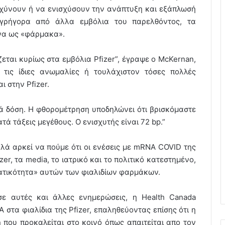
αχύνουν ή να ενισχύσουν την ανάπτυξη και εξάπλωσή
 γρήγορα από άλλα εμβόλια του παρελθόντος, τα
ένα ως «φάρμακα».
εται κυρίως στα εμβόλια Pfizer”, έγραψε ο McKernan,
 τις ίδιες ανωμαλίες ή τουλάχιστον τόσες πολλές
 στην Pfizer.
ά δόση. Η φθορομέτρηση υποδηλώνει ότι βρισκόμαστε
 τάξεις μεγέθους. Ο ενισχυτής είναι 72 bp.”
αλλά αρκεί να πούμε ότι οι ενέσεις με mRNA COVID της
izer, τα media, το ιατρικό και το πολιτικό κατεστημένο,
ματικότητα» αυτών των φιαλιδίων φαρμάκων.
σε αυτές και άλλες ενημερώσεις, η Health Canada
στα φιαλίδια της Pfizer, επαληθεύοντας επίσης ότι η
 που προκαλείται στο κοινό όπως απαιτείται απο τον