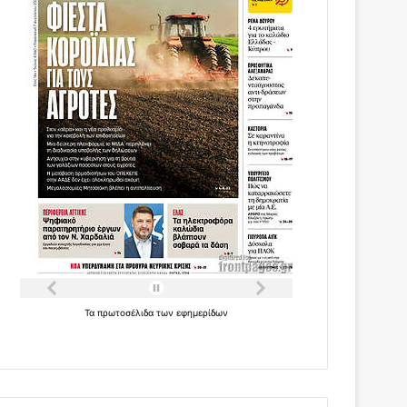
Τα
πρωτοσέλιδα
των
εφημερίδων