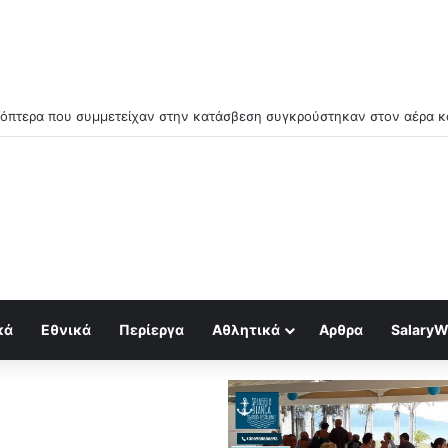
ός για κραχ τύπου 1929 και τραπεζική κατάρρευση
κά
Εθνικά
Περίεργα
Αθλητικά
Αρθρα
SalaryW