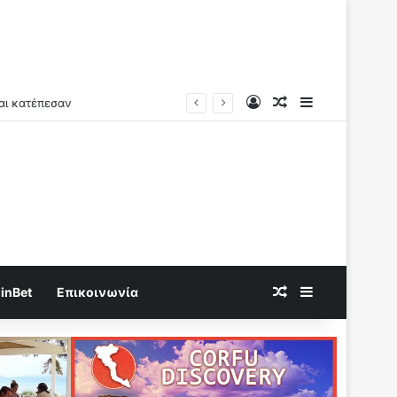
Log In
Random Article
Sidebar
Random Article
Sidebar
inBet
Επικοινωνία