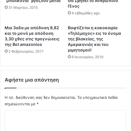
“μπαλκόνια” βγάζουν μάτια
Θα Σβήσει το Ανθρώπινο
μ
ν
Γένος
31 Μαρτίου, 2015
α
η
4 εβδομάδες ago
φ
σ
ι
α
Μια 3αδα με απόδοση 8,82
Βαφτίζεται η κακοκαιρία
ό
ν
και το μονό με απόδοση
«Τηλέμαχος» εις το όνομα
ζ
7
3,30 χθες στις προγνώσεις
της βλακείας, της
ω
0
της Βεt amazonios
Αμερικανιάς και του
ν
0
μιμητισμού!
2 Φεβρουαρίου, 2017
τ
δ
6 Ιανουαρίου, 2019
η
ι
ς
η
Ε
π
υ
ε
Αφήστε μια απάντηση
ρ
ι
ώ
ρ
π
ω
Η ηλ. διεύθυνση σας δεν δημοσιεύεται.
Τα υποχρεωτικά πεδία
η
τ
σημειώνονται με
*
ς
ι
Σ
.
κ
.
ο
χ
.
ύ