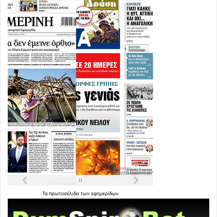
Τα
πρωτοσέλιδα
των
εφημερίδων