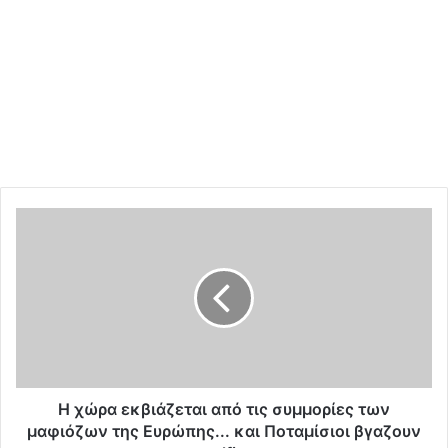
Η
χ
ώ
ρ
α
ε
κ
β
ι
ά
Η χώρα εκβιάζεται από τις συμμορίες των
ζ
μαφιόζων της Ευρώπης... και Ποταμίσιοι βγαζουν