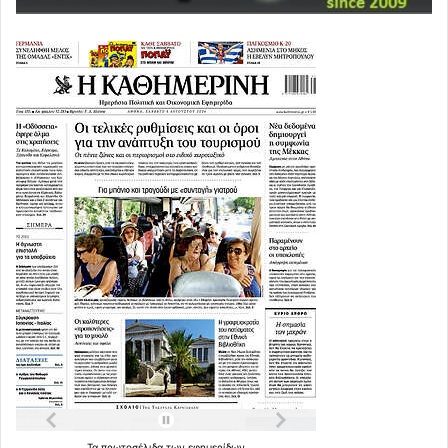
Τα
πρωτοσέλιδα
των
εφημερίδων