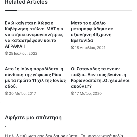
ν
Related Articles
ρ
α
α
κ
ε
α
μ
Ενώ καίγεται η Χώρα η
Μετα το εμβόλιο
ι
β
Κυβέρνηση στέλνει ΜΑΤ για
μεταμορφώθηκε σε
σ
ο
να στήσει ανεμογεννήτριες
εξωγήινη 49χρονη
τ
να καταστρέψουν και τα
Βρετανίδα
λ
η
ΑΓΡΑΦΑ!!
ι
18 Απριλίου, 2021
ν
α
25 Ιουλίου, 2022
Ε
σ
λ
μ
Aπο 1η Ιούνη παραδίδεται η
Οι Σατανάδες τα έχουν
λ
ο
σύνδεση της γέφυρας Ρίου
παίξει…Δεν τους βγαίνει η
ά
ύ
με τα πρώτα 11 χιλ της Ιονίας
Κορωνοαπάτη..Οι χεσμένοι
δ
ο
οδού.
ακούνε??
α
τ
30 Μαΐου, 2017
17 Μαΐου, 2020
ο
ι
ι
ε
ε
ι
μ
Αφήστε μια απάντηση
ν
β
α
ο
ι
λ
Η ηλ. διεύθυνση σας δεν δημοσιεύεται.
Τα υποχρεωτικά πεδία
π