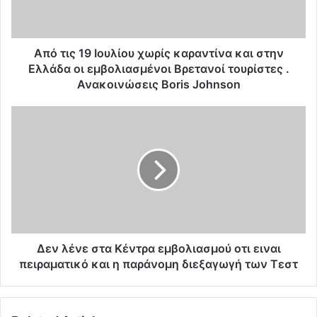
1
9
Ι
ο
Από τις 19 Ιουλίου χωρίς καραντίνα και στην
υ
Ελλάδα οι εμβολιασμένοι Βρετανοί τουρίστες .
λ
Ανακοινώσεις Boris Johnson
ί
ο
Δ
υ
ε
χ
ν
ω
λ
ρ
έ
ί
ν
ς
ε
κ
σ
α
τ
ρ
α
Δεν λένε στα Κέντρα εμβολιασμού οτι ειναι
α
Κ
πειραματικό και η παράνομη διεξαγωγή των Τεστ
ν
έ
τ
ν
ί
τ